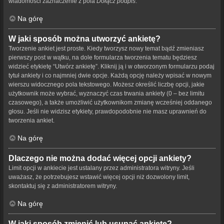
wiadomości zaznaczenie z pola
Dołącz podpis
.
Na górę
W jaki sposób można utworzyć ankietę?
Tworzenie ankiet jest proste. Kiedy tworzysz nowy temat bądź zmieniasz
pierwszy post w wątku, na dole formularza tworzenia tematu będziesz
widzieć etykietę “Utwórz ankietę”. Kliknij ją i w otworzonym formularzu podaj
tytuł ankiety i co najmniej dwie opcje. Każdą opcję należy wpisać w nowym
wierszu widocznego pola tekstowego. Możesz określić liczbę opcji, jakie
użytkownik może wybrać, wyznaczyć czas trwania ankiety (0 – bez limitu
czasowego), a także umożliwić użytkownikom zmianę wcześniej oddanego
głosu. Jeśli nie widzisz etykiety, prawdopodobnie nie masz uprawnień do
tworzenia ankiet.
Na górę
Dlaczego nie można dodać więcej opcji ankiety?
Limit opcji w ankiecie jest ustalany przez administratora witryny. Jeśli
uważasz, że potrzebujesz wstawić więcej opcji niż dozwolony limit,
skontaktuj się z administratorem witryny.
Na górę
W jaki sposób zmienić lub usunąć ankietę?