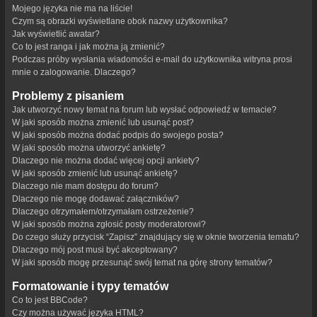
Mojego języka nie ma na liście!
Czym są obrazki wyświetlane obok nazwy użytkownika?
Jak wyświetlić awatar?
Co to jest ranga i jak można ją zmienić?
Podczas próby wysłania wiadomości e-mail do użytkownika witryna prosi
mnie o zalogowanie. Dlaczego?
Problemy z pisaniem
Jak utworzyć nowy temat na forum lub wysłać odpowiedź w temacie?
W jaki sposób można zmienić lub usunąć post?
W jaki sposób można dodać podpis do swojego posta?
W jaki sposób można utworzyć ankietę?
Dlaczego nie można dodać więcej opcji ankiety?
W jaki sposób zmienić lub usunąć ankietę?
Dlaczego nie mam dostępu do forum?
Dlaczego nie mogę dodawać załączników?
Dlaczego otrzymałem/otrzymałam ostrzeżenie?
W jaki sposób można zgłosić posty moderatorowi?
Do czego służy przycisk “Zapisz” znajdujący się w oknie tworzenia tematu?
Dlaczego mój post musi być akceptowany?
W jaki sposób mogę przesunąć swój temat na górę strony tematów?
Formatowanie i typy tematów
Co to jest BBCode?
Czy można używać języka HTML?