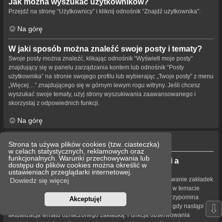
Jak można wyszukać użytkowników?
Przejdź na stronę “Użytkownicy” i kliknij odnośnik “Znajdź użytkownika”.
Na górę
W jaki sposób można znaleźć swoje posty i tematy?
Swoje posty można znaleźć, klikając odnośnik “Wyświetl moje posty”
znajdujący się w panelu zarządzania kontem lub odnośnik “Posty
użytkownika” na stronie swojego profilu lub wybierając „Twoje posty” z menu
„Więcej…” znajdującego się w górnym lewym rogu witryny. Jeśli chcesz
wyszukać swoje tematy, użyj strony wyszukiwania zaawansowanego i
skorzystaj z odpowiednich funkcji.
Na górę
Obserwowanie tematów i zakładki
Strona ta używa plików cookies (tzw. ciasteczka)
w celach statystycznych, reklamowych oraz
funkcjonalnych. Warunki przechowywania lub
Jaka jest różnica między dodaniem zakładki a
dostępu do plików cookies można określić w
obserwowaniem?
ustawieniach przeglądarki internetowej.
Dodawanie zakładek w phpBB 3.0 działa podobnie jak dodawanie zakładek
Dowiedz się więcej
w przeglądarce. Użytkownik nie dostaje powiadomienia, gdy w temacie
pojawia się nowa treść. W phpBB 3.1 dodawanie zakładek przypomina
Akceptuję!
⇩
obserwowanie tematu. Użytkownik może być powiadamiany, gdy nastąpi
aktualizacja tematu oznaczonego zakładką. Funkcja obserwowania