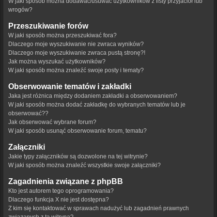
W jaki sposób można dodawać/usuwać użytkowników z listy przyjaciół lub
wrogów?
Przeszukiwanie forów
W jaki sposób można przeszukiwać fora?
Dlaczego moje wyszukiwanie nie zwraca wyników?
Dlaczego moje wyszukiwanie zwraca pustą stronę?!
Jak można wyszukać użytkowników?
W jaki sposób można znaleźć swoje posty i tematy?
Obserwowanie tematów i zakładki
Jaka jest różnica między dodaniem zakładki a obserwowaniem?
W jaki sposób można dodać zakładkę do wybranych tematów lub je
obserwować??
Jak obserwować wybrane forum?
W jaki sposób usunąć obserwowanie forum, tematu?
Załączniki
Jakie typy załączników są dozwolone na tej witrynie?
W jaki sposób można znaleźć wszystkie swoje załączniki?
Zagadnienia związane z phpBB
Kto jest autorem tego oprogramowania?
Dlaczego funkcja X nie jest dostępna?
Z kim się kontaktować w sprawach nadużyć lub zagadnień prawnych
związanych z tą witryną?