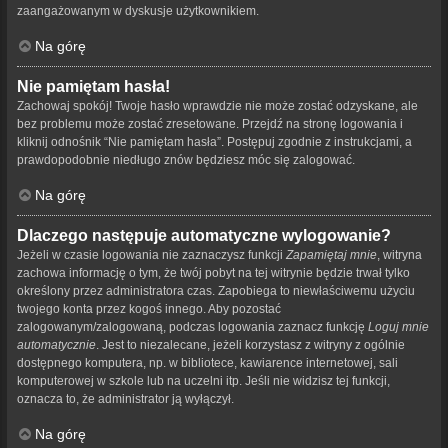
zaangażowanym w dyskusje użytkownikiem.
Na górę
Nie pamiętam hasła!
Zachowaj spokój! Twoje hasło wprawdzie nie może zostać odzyskane, ale
bez problemu może zostać zresetowane. Przejdź na stronę logowania i
kliknij odnośnik “Nie pamiętam hasła”. Postępuj zgodnie z instrukcjami, a
prawdopodobnie niedługo znów będziesz móc się zalogować.
Na górę
Dlaczego następuje automatyczne wylogowanie?
Jeżeli w czasie logowania nie zaznaczysz funkcji
Zapamiętaj mnie
, witryna
zachowa informację o tym, że twój pobyt na tej witrynie będzie trwał tylko
określony przez administratora czas. Zapobiega to niewłaściwemu użyciu
twojego konta przez kogoś innego. Aby pozostać
zalogowanym/zalogowaną, podczas logowania zaznacz funkcję
Loguj mnie
automatycznie
. Jest to niezalecane, jeżeli korzystasz z witryny z ogólnie
dostępnego komputera, np. w bibliotece, kawiarence internetowej, sali
komputerowej w szkole lub na uczelni itp. Jeśli nie widzisz tej funkcji,
oznacza to, że administrator ją wyłączył.
Na górę