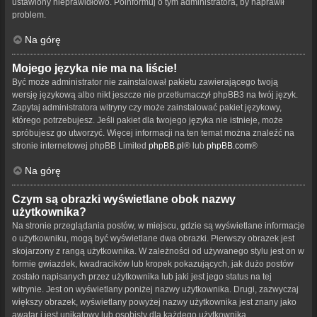
ustawiony nieprawidłowo. Poinformuj o tym administratora, by naprawił
problem.
Na górę
Mojego języka nie ma na liście!
Być może administrator nie zainstalował pakietu zawierającego twoją
wersję językową albo nikt jeszcze nie przetłumaczył phpBB3 na twój język.
Zapytaj administratora witryny czy może zainstalować pakiet językowy,
którego potrzebujesz. Jeśli pakiet dla twojego języka nie istnieje, może
spróbujesz go utworzyć. Więcej informacji na ten temat można znaleźć na
stronie internetowej phpBB Limited
phpBB.pl
® lub
phpBB.com
®
Na górę
Czym są obrazki wyświetlane obok nazwy
użytkownika?
Na stronie przeglądania postów, w miejscu, gdzie są wyświetlane informacje
o użytkowniku, mogą być wyświetlane dwa obrazki. Pierwszy obrazek jest
skojarzony z rangą użytkownika. W zależności od używanego stylu jest on w
formie gwiazdek, kwadracików lub kropek pokazujących, jak dużo postów
zostało napisanych przez użytkownika lub jaki jest jego status na tej
witrynie. Jest on wyświetlany poniżej nazwy użytkownika. Drugi, zazwyczaj
większy obrazek, wyświetlany powyżej nazwy użytkownika jest znany jako
awatar i jest unikatowy lub osobisty dla każdego użytkownika.