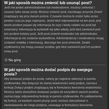
W jaki sposób można zmienić lub usunąć post?
Jeśli nie jesteś administratorem lub moderatorem, możesz zmieniać i
usuwać tylko swoje posty. Możesz zmienić post, naciskając przycisk
Zmień
znajdujący się przy danym poście. Czasami można to zrobić tylko przez
pewien czas po jego napisaniu. Jeżeli ktoś odpowiedział na ten post, pod
twoim postem pojawi się informacja ile razy i kiedy ostatni raz post był
zmieniany. Informacja ta wyświetli się tylko wtedy, jeśli ktoś zamieścił pod
tym postem kolejny post. Jeśli post zmienił moderator lub administrator,
informacja ta nie zostanie wyświetlona. Administratorzy i moderatorzy mogą
zostawić notatkę z informacją, dlaczego ten post zmieniali. Zwykli
użytkownicy nie mogą usuwać postów, gdy ktoś zamieścił pod ich postem
nowy post.
Na górę
W jaki sposób można dodać podpis do swojego
posta?
Aby dodawać podpis do posta, należy go najpierw utworzyć w panelu
użytkownika. Aby dołączyć do danej wiadomości swój podpis, zaznacz
funkcję
Dołącz podpis
znajdującą się w formularzu tworzenia wiadomości.
Możesz także domyślnie dodawać podpis do wszystkich swoich postów,
zaznaczając odpowiednią funkcję w panelu użytkownika. Po uaktywnieniu
tej funkcji, za każdym razem pisząc post, możesz zdecydować o
niedodawaniu do niego podpisu, usuwając w formularzu tworzenia