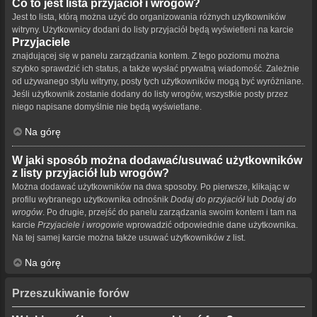
Co to jest lista przyjaciół i wrogów?
Jest to lista, którą można użyć do organizowania różnych użytkowników
witryny. Użytkownicy dodani do listy przyjaciół będą wyświetleni na karcie
Przyjaciele
znajdującej się w panelu zarządzania kontem. Z tego poziomu można
szybko sprawdzić ich status, a także wysłać prywatną wiadomość. Zależnie
od używanego stylu witryny, posty tych użytkowników mogą być wyróżniane.
Jeśli użytkownik zostanie dodany do listy wrogów, wszystkie posty przez
niego napisane domyślnie nie będą wyświetlane.
Na górę
W jaki sposób można dodawać/usuwać użytkowników
z listy przyjaciół lub wrogów?
Można dodawać użytkowników na dwa sposoby. Po pierwsze, klikając w
profilu wybranego użytkownika odnośnik
Dodaj do przyjaciół
lub
Dodaj do
wrogów
. Po drugie, przejść do panelu zarządzania swoim kontem i tam na
karcie
Przyjaciele i wrogowie
wprowadzić odpowiednie dane użytkownika.
Na tej samej karcie można także usuwać użytkowników z list.
Na górę
Przeszukiwanie forów