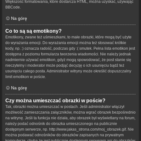
Większość formatowania, które dostarcza HTML, można uzyskać, używając
BBCode.
Na górę
Co to są są emotikony?
Emotikony, zwane też uśmieszkami, to małe obrazki, które mogą być użyte
do wyrażania emocji. Do wyrażania emocji można też stosować krótkie
kody, np. :) oznacza radość, podczas gdy :( smutek. Pełna lista emotikon jest
dostępna z poziomu formularza tworzenia wiadomości. Nie należy jednak
nadmiernie używać emotikon, gdyż mogą spowodować, że post stanie się
nieczytelny i moderator może podjąć decyzję o ich usunięciu bądź też
usunięciu całego posta. Administrator witryny może określić dopuszczalny
limit emotikon w poście.
Na górę
Czy można umieszczać obrazki w poście?
Tak, obrazki można umieszczać w postach. Jeśli administrator włączył
możliwość zamieszczania załączników, można wgrać obrazek bezpośrednio
na witrynę. Jeśli ta funkcja nie działa, aby obrazek był wyświetlany na forum,
należy podać odnośnik do obrazka umieszczonego na publicznie
dostępnym serwerze, np. http://www.jakas_strona.com/moj_obrazek.gif. Nie
można podawać odnośników do obrazków zapisanych na prywatnym
komputerze, chyba że jest publicznie dostępnym serwerem ani do obrazków