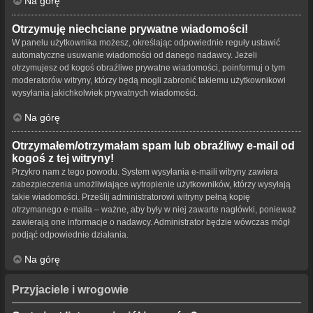
Na górę
Otrzymuję niechciane prywatne wiadomości!
W panelu użytkownika możesz, określając odpowiednie reguły ustawić
automatyczne usuwanie wiadomości od danego nadawcy. Jeżeli
otrzymujesz od kogoś obraźliwe prywatne wiadomości, poinformuj o tym
moderatorów witryny, którzy będą mogli zabronić takiemu użytkownikowi
wysyłania jakichkolwiek prywatnych wiadomości.
Na górę
Otrzymałem/otrzymałam spam lub obraźliwy e-mail od
kogoś z tej witryny!
Przykro nam z tego powodu. System wysyłania e-maili witryny zawiera
zabezpieczenia umożliwiające wytropienie użytkowników, którzy wysyłają
takie wiadomości. Prześlij administratorowi witryny pełną kopię
otrzymanego e-maila – ważne, aby były w niej zawarte nagłówki, ponieważ
zawierają one informacje o nadawcy. Administrator będzie wówczas mógł
podjąć odpowiednie działania.
Na górę
Przyjaciele i wrogowie