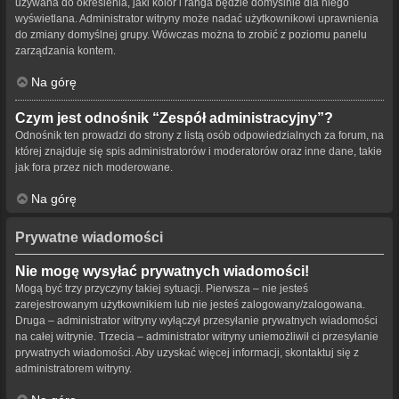
używana do określenia, jaki kolor i ranga będzie domyślnie dla niego
wyświetlana. Administrator witryny może nadać użytkownikowi uprawnienia
do zmiany domyślnej grupy. Wówczas można to zrobić z poziomu panelu
zarządzania kontem.
Na górę
Czym jest odnośnik “Zespół administracyjny”?
Odnośnik ten prowadzi do strony z listą osób odpowiedzialnych za forum, na
której znajduje się spis administratorów i moderatorów oraz inne dane, takie
jak fora przez nich moderowane.
Na górę
Prywatne wiadomości
Nie mogę wysyłać prywatnych wiadomości!
Mogą być trzy przyczyny takiej sytuacji. Pierwsza – nie jesteś
zarejestrowanym użytkownikiem lub nie jesteś zalogowany/zalogowana.
Druga – administrator witryny wyłączył przesyłanie prywatnych wiadomości
na całej witrynie. Trzecia – administrator witryny uniemożliwił ci przesyłanie
prywatnych wiadomości. Aby uzyskać więcej informacji, skontaktuj się z
administratorem witryny.