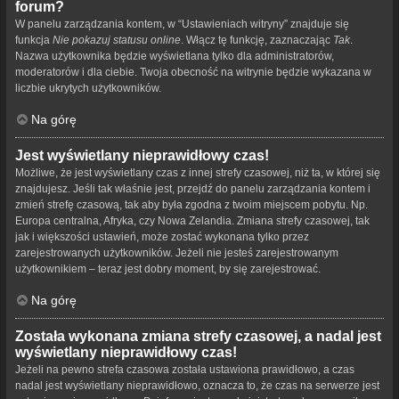
forum?
W panelu zarządzania kontem, w “Ustawieniach witryny” znajduje się
funkcja
Nie pokazuj statusu online
. Włącz tę funkcję, zaznaczając
Tak
.
Nazwa użytkownika będzie wyświetlana tylko dla administratorów,
moderatorów i dla ciebie. Twoja obecność na witrynie będzie wykazana w
liczbie ukrytych użytkowników.
Na górę
Jest wyświetlany nieprawidłowy czas!
Możliwe, że jest wyświetlany czas z innej strefy czasowej, niż ta, w której się
znajdujesz. Jeśli tak właśnie jest, przejdź do panelu zarządzania kontem i
zmień strefę czasową, tak aby była zgodna z twoim miejscem pobytu. Np.
Europa centralna, Afryka, czy Nowa Zelandia. Zmiana strefy czasowej, tak
jak i większości ustawień, może zostać wykonana tylko przez
zarejestrowanych użytkowników. Jeżeli nie jesteś zarejestrowanym
użytkownikiem – teraz jest dobry moment, by się zarejestrować.
Na górę
Została wykonana zmiana strefy czasowej, a nadal jest
wyświetlany nieprawidłowy czas!
Jeżeli na pewno strefa czasowa została ustawiona prawidłowo, a czas
nadal jest wyświetlany nieprawidłowo, oznacza to, że czas na serwerze jest