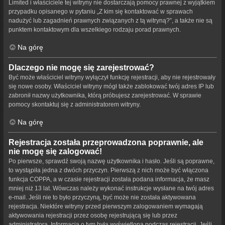
Limited i właściciele tej witryny nie dostarczają pomocy prawnej z wyjątkiem
przypadku opisanego w pytaniu „Z kim się kontaktować w sprawach
nadużyć lub zagadnień prawnych związanych z tą witryną?”, a także nie są
punktem kontaktowym dla wszelkiego rodzaju porad prawnych.
Na górę
Dlaczego nie mogę się zarejestrować?
Być może właściciel witryny wyłączył funkcję rejestracji, aby nie rejestrowały
się nowe osoby. Właściciel witryny mógł także zablokować twój adres IP lub
zabronił nazwy użytkownika, którą próbujesz zarejestrować. W sprawie
pomocy skontaktuj się z administratorem witryny.
Na górę
Rejestracja została przeprowadzona poprawnie, ale
nie mogę się zalogować!
Po pierwsze, sprawdź swoją nazwę użytkownika i hasło. Jeśli są poprawne,
to wystąpiła jedna z dwóch przyczyn. Pierwszą z nich może być włączona
funkcja COPPA, a w czasie rejestracji została podana informacja, że masz
mniej niż 13 lat. Wówczas należy wykonać instrukcje wysłane na twój adres
e-mail. Jeśli nie to było przyczyną, być może nie została aktywowana
rejestracja. Niektóre witryny przed pierwszym zalogowaniem wymagają
aktywowania rejestracji przez osobę rejestrującą się lub przez
administratora. Informacja o tym była wyświetlona podczas rejestracji. Jeśli