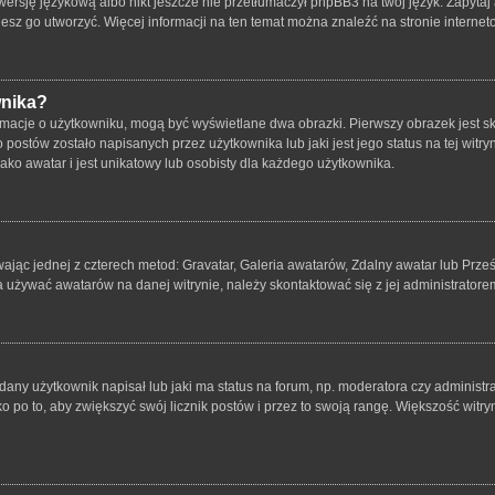
ersję językową albo nikt jeszcze nie przetłumaczył phpBB3 na twój język. Zapytaj 
bujesz go utworzyć. Więcej informacji na ten temat można znaleźć na stronie intern
wnika?
rmacje o użytkowniku, mogą być wyświetlane dwa obrazki. Pierwszy obrazek jest s
ostów zostało napisanych przez użytkownika lub jaki jest jego status na tej witry
ko awatar i jest unikatowy lub osobisty dla każdego użytkownika.
wając jednej z czterech metod: Gravatar, Galeria awatarów, Zdalny awatar lub Prze
a używać awatarów na danej witrynie, należy skontaktować się z jej administratore
ny użytkownik napisał lub jaki ma status na forum, np. moderatora czy administr
o po to, aby zwiększyć swój licznik postów i przez to swoją rangę. Większość witryn 