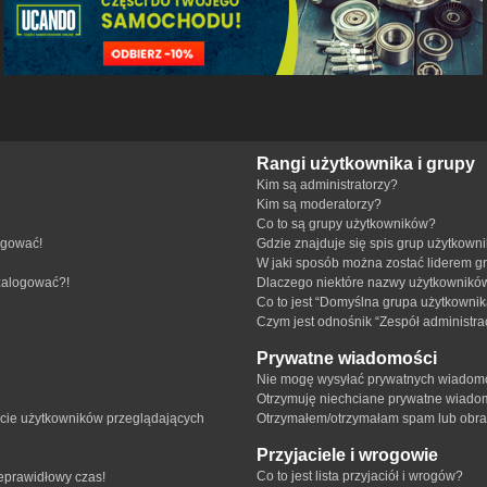
Rangi użytkownika i grupy
Kim są administratorzy?
Kim są moderatorzy?
Co to są grupy użytkowników?
ogować!
Gdzie znajduje się spis grup użytkown
W jaki sposób można zostać liderem g
 zalogować?!
Dlaczego niektóre nazwy użytkowników
Co to jest “Domyślna grupa użytkownik
Czym jest odnośnik “Zespół administra
Prywatne wiadomości
Nie mogę wysyłać prywatnych wiadomo
Otrzymuję niechciane prywatne wiado
ście użytkowników przeglądających
Otrzymałem/otrzymałam spam lub obraźl
Przyjaciele i wrogowie
Co to jest lista przyjaciół i wrogów?
ieprawidłowy czas!