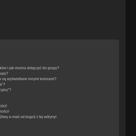
ików i jak można dołączyć do grupy?
rupy?
 są wyświetlane innymi kolorami?
a”?
cyjny”?
ści!
mości!
iwy e-mail od kogoś z tej witryny!