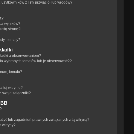
żytkowników z listy przyjaciół lub wrogów?
ra?
aca wyników?
ustą stronę?!
ty i tematy?
kładki
akładki a obserwowaniem?
do wybranych tematów lub je obserwować??
orum, tematu?
 tej witrynie?
e swoje załączniki?
pBB
a?
użyć lub zagadnień prawnych związanych z tą witryną?
m witryny?