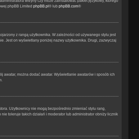
administratora witryny czy może zainstalować pakiet językowy, którego
etowej phpBB Limited
phpBB.pl
® lub
phpBB.com
®
kojarzony z rangą użytkownika. W zależności od używanego stylu jest
nie. Jest on wyświetlany poniżej nazwy użytkownika. Drugi, zazwyczaj
ślij awatar, można dodać awatar. Wyświetlanie awatarów i sposób ich
m.
atora. Użytkownicy nie mogą bezpośrednio zmieniać stylu rang,
nie toleruje takich działań i moderator lub administrator obniży licznik