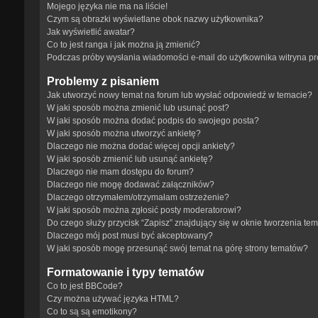
Mojego języka nie ma na liście!
Czym są obrazki wyświetlane obok nazwy użytkownika?
Jak wyświetlić awatar?
Co to jest ranga i jak można ją zmienić?
Podczas próby wysłania wiadomości e-mail do użytkownika witryna p
Problemy z pisaniem
Jak utworzyć nowy temat na forum lub wysłać odpowiedź w temacie?
W jaki sposób można zmienić lub usunąć post?
W jaki sposób można dodać podpis do swojego posta?
W jaki sposób można utworzyć ankietę?
Dlaczego nie można dodać więcej opcji ankiety?
W jaki sposób zmienić lub usunąć ankietę?
Dlaczego nie mam dostępu do forum?
Dlaczego nie mogę dodawać załączników?
Dlaczego otrzymałem/otrzymałam ostrzeżenie?
W jaki sposób można zgłosić posty moderatorowi?
Do czego służy przycisk “Zapisz” znajdujący się w oknie tworzenia te
Dlaczego mój post musi być akceptowany?
W jaki sposób mogę przesunąć swój temat na górę strony tematów?
Formatowanie i typy tematów
Co to jest BBCode?
Czy można używać języka HTML?
Co to są są emotikony?