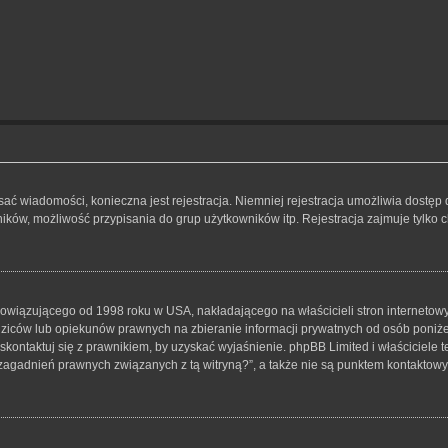
isać wiadomości, konieczna jest rejestracja. Niemniej rejestracja umożliwia dostęp
ków, możliwość przypisania do grup użytkowników itp. Rejestracja zajmuje tylko ch
bowiązującego od 1998 roku w USA, nakładającego na właścicieli stron internetowy
iców lub opiekunów prawnych na zbieranie informacji prywatnych od osób poniżej 1
skontaktuj się z prawnikiem, by uzyskać wyjaśnienie. phpBB Limited i właściciele 
zagadnień prawnych związanych z tą witryną?”, a także nie są punktem kontaktow