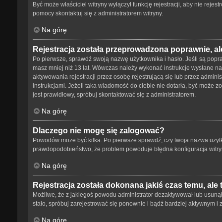
Być może właściciel witryny wyłączył funkcję rejestracji, aby nie reje
pomocy skontaktuj się z administratorem witryny.
Na górę
Rejestracja została przeprowadzona poprawnie, al
Po pierwsze, sprawdź swoją nazwę użytkownika i hasło. Jeśli są popra
masz mniej niż 13 lat. Wówczas należy wykonać instrukcje wysłane na 
aktywowania rejestracji przez osobę rejestrującą się lub przez adminis
instrukcjami. Jeżeli taka wiadomość do ciebie nie dotarła, być może 
jest prawidłowy, spróbuj skontaktować się z administratorem.
Na górę
Dlaczego nie mogę się zalogować?
Powodów może być kilka. Po pierwsze sprawdź, czy twoja nazwa użytkown
prawdopodobieństwo, że problem powoduje błędna konfiguracja witryny,
Na górę
Rejestracja została dokonana jakiś czas temu, ale
Możliwe, że z jakiegoś powodu administrator dezaktywował lub usunął tw
stało, spróbuj zarejestrować się ponownie i bądź bardziej aktywnym
Na górę