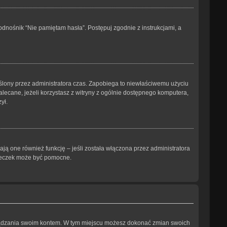
dnośnik “Nie pamiętam hasła”. Postępuj zgodnie z instrukcjami, a
kreślony przez administratora czas. Zapobiega to niewłaściwemu użyciu
ezalecane, jeżeli korzystasz z witryny z ogólnie dostępnego komputera,
ył.
ją one również funkcję – jeśli została włączona przez administratora
steczek może być pomocne.
arządzania swoim kontem. W tym miejscu możesz dokonać zmian swoich