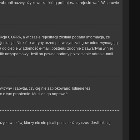
b zabronił nazwy użytkownika, którą próbujesz zarejestrować. W sprawie
cja COPPA, a w czasie rejestracji została podana informacja, że
 rejestracja. Niektóre witryny przed pierwszym zalogowaniem wymagają
ana do ciebie wiadomość e-mail, postępuj zgodnie z zawartymi w niej
iltr antyspamowy. Jeśli na pewno podany przez ciebie adres e-mail
ryny i zapytaj, czy cię nie zablokowano. Istnieje też
go o tym problemie. Musi on go naprawić.
kowników, którzy nic nie pisali przez dłuższy czas. Jeśli tak się