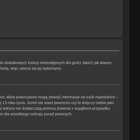
 do dodatkowych funkcji niedostępnych dla gości, takich jak własny
wilę, więc zaleca się jej wykonanie.
ch, które potencjalnie mogą zbierać informacje od osób małoletnich –
3 roku życia. Jeżeli nie masz pewności czy to dotyczy ciebie jako
tej witryny nie dostarczają pomocy prawnej z wyjątkiem przypadku
ym dla wszelkiego rodzaju porad prawnych.