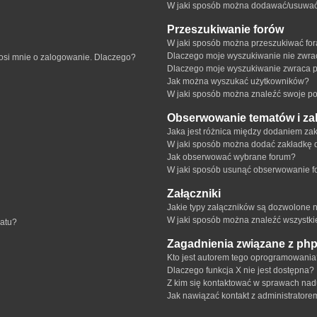
W jaki sposób można dodawać/usuwać u
Przeszukiwanie forów
W jaki sposób można przeszukiwać fo
Dlaczego moje wyszukiwanie nie zwr
rosi mnie o zalogowanie. Dlaczego?
Dlaczego moje wyszukiwanie zwraca p
Jak można wyszukać użytkowników?
W jaki sposób można znaleźć swoje pos
Obserwowanie tematów i za
Jaka jest różnica między dodaniem z
W jaki sposób można dodać zakładkę 
Jak obserwować wybrane forum?
W jaki sposób usunąć obserwowanie f
Załączniki
Jakie typy załączników są dozwolone na
W jaki sposób można znaleźć wszystki
matu?
Zagadnienia związane z ph
Kto jest autorem tego oprogramowani
Dlaczego funkcja X nie jest dostępna?
Z kim się kontaktować w sprawach nad
Jak nawiązać kontakt z administratore