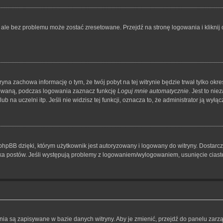
le bez problemu może zostać zresetowane. Przejdź na stronę logowania i kliknij o
tryna zachowa informację o tym, że twój pobyt na tej witrynie będzie trwał tylko o
owaną, podczas logowania zaznacz funkcję
Loguj mnie automatycznie
. Jest to ni
 na uczelni itp. Jeśli nie widzisz tej funkcji, oznacza to, że administrator ją wyłącz
hpBB dzięki, którym użytkownik jest autoryzowany i logowany do witryny. Dostarcza
nika postów. Jeśli występują problemy z logowaniem/wylogowaniem, usunięcie cia
ienia są zapisywane w bazie danych witryny. Aby je zmienić, przejdź do panelu z