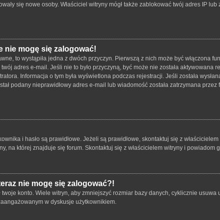
strowały się nowe osoby. Właściciel witryny mógł także zablokować twój adres IP lu
e nie mogę się zalogować!
wne, to wystąpiła jedna z dwóch przyczyn. Pierwszą z nich może być włączona funk
twój adres e-mail. Jeśli nie to było przyczyną, być może nie została aktywowana
tratora. Informacja o tym była wyświetlona podczas rejestracji. Jeśli została wysł
został podany nieprawidłowy adres e-mail lub wiadomość została zatrzymana przez f
ika i hasło są prawidłowe. Jeżeli są prawidłowe, skontaktuj się z właścicielem wit
 na której znajduje się forum. Skontaktuj się z właścicielem witryny i powiadom 
 teraz nie mogę się zalogować?!
oje konto. Wiele witryn, aby zmniejszyć rozmiar bazy danych, cyklicznie usuwa użyt
 i zaangażowanym w dyskusje użytkownikiem.