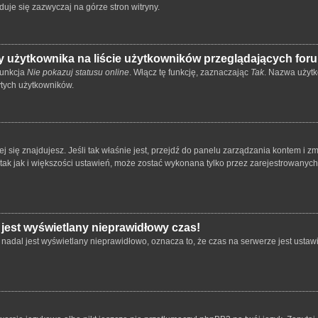
duje się zazwyczaj na górze stron witryny.
 użytkownika na liście użytkowników przeglądających for
funkcja
Nie pokazuj statusu online
. Włącz tę funkcję, zaznaczając
Tak
. Nazwa użytk
ytych użytkowników.
órej się znajdujesz. Jeśli tak właśnie jest, przejdź do panelu zarządzania kontem i
 tak jak i większości ustawień, może zostać wykonana tylko przez zarejestrowanyc
 jest wyświetlany nieprawidłowy czas!
nadal jest wyświetlany nieprawidłowo, oznacza to, że czas na serwerze jest ustawi