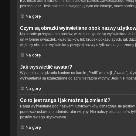
Być może administrator nie zainstalował pakietu zawierającego twoją w
potrzebujesz. Jeśli pakiet dla twojego języka nie istnieje, może spró
Na górę
Czym są obrazki wyświetlane obok nazwy użytko
Na stronie przeglądania postów, w miejscu, gdzie są wyświetlane info
on w formie gwiazdek, kwadracików lub kropek pokazujących, jak dużo p
większy obrazek, wyświetlany powyżej nazwy użytkownika jest znany ja
Na górę
Jak wyświetlić awatar?
W panelu zarządzania kontem na karcie „Profil” w sekcji „Awatar”, uży
wyświetlania są uzależnione od administratora witryny. Jeśli nie możn
Na górę
Co to jest ranga i jak można ją zmienić?
Rangi wyświetlane pod nazwami użytkowników oznaczają, ile postów da
ponieważ ustawia je administrator witryny. Nie należy pisać postów tylk
postów takiego użytkownika.
Na górę