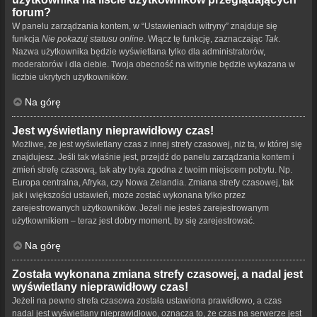
forum?
W panelu zarządzania kontem, w “Ustawieniach witryny” znajduje się
funkcja
Nie pokazuj statusu online
. Włącz tę funkcję, zaznaczając
Tak
.
Nazwa użytkownika będzie wyświetlana tylko dla administratorów,
moderatorów i dla ciebie. Twoja obecność na witrynie będzie wykazana w
liczbie ukrytych użytkowników.
Na górę
Jest wyświetlany nieprawidłowy czas!
Możliwe, że jest wyświetlany czas z innej strefy czasowej, niż ta, w której się
znajdujesz. Jeśli tak właśnie jest, przejdź do panelu zarządzania kontem i
zmień strefę czasową, tak aby była zgodna z twoim miejscem pobytu. Np.
Europa centralna, Afryka, czy Nowa Zelandia. Zmiana strefy czasowej, tak
jak i większości ustawień, może zostać wykonana tylko przez
zarejestrowanych użytkowników. Jeżeli nie jesteś zarejestrowanym
użytkownikiem – teraz jest dobry moment, by się zarejestrować.
Na górę
Została wykonana zmiana strefy czasowej, a nadal jest
wyświetlany nieprawidłowy czas!
Jeżeli na pewno strefa czasowa została ustawiona prawidłowo, a czas
nadal jest wyświetlany nieprawidłowo, oznacza to, że czas na serwerze jest