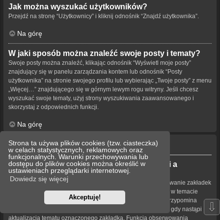
Jak można wyszukać użytkowników?
Przejdź na stronę “Użytkownicy” i kliknij odnośnik “Znajdź użytkownika”.
Na górę
W jaki sposób można znaleźć swoje posty i tematy?
Swoje posty można znaleźć, klikając odnośnik “Wyświetl moje posty”
znajdujący się w panelu zarządzania kontem lub odnośnik “Posty
użytkownika” na stronie swojego profilu lub wybierając „Twoje posty” z menu
„Więcej…” znajdującego się w górnym lewym rogu witryny. Jeśli chcesz
wyszukać swoje tematy, użyj strony wyszukiwania zaawansowanego i
skorzystaj z odpowiednich funkcji.
Na górę
Strona ta używa plików cookies (tzw. ciasteczka)
Obserwowanie tematów i zakładki
w celach statystycznych, reklamowych oraz
funkcjonalnych. Warunki przechowywania lub
dostępu do plików cookies można określić w
Jaka jest różnica między dodaniem zakładki a
ustawieniach przeglądarki internetowej.
obserwowaniem?
Dowiedz się więcej
Dodawanie zakładek w phpBB 3.0 działa podobnie jak dodawanie zakładek
w przeglądarce. Użytkownik nie dostaje powiadomienia, gdy w temacie
Akceptuję!
pojawia się nowa treść. W phpBB 3.1 dodawanie zakładek przypomina
⇩
obserwowanie tematu. Użytkownik może być powiadamiany, gdy nastąpi
aktualizacja tematu oznaczonego zakładką. Funkcja obserwowania