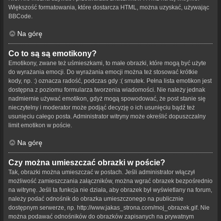
Większość formatowania, które dostarcza HTML, można uzyskać, używając
BBCode.
Na górę
Co to są są emotikony?
Emotikony, zwane też uśmieszkami, to małe obrazki, które mogą być użyte
do wyrażania emocji. Do wyrażania emocji można też stosować krótkie
kody, np. :) oznacza radość, podczas gdy :( smutek. Pełna lista emotikon jest
dostępna z poziomu formularza tworzenia wiadomości. Nie należy jednak
nadmiernie używać emotikon, gdyż mogą spowodować, że post stanie się
nieczytelny i moderator może podjąć decyzję o ich usunięciu bądź też
usunięciu całego posta. Administrator witryny może określić dopuszczalny
limit emotikon w poście.
Na górę
Czy można umieszczać obrazki w poście?
Tak, obrazki można umieszczać w postach. Jeśli administrator włączył
możliwość zamieszczania załączników, można wgrać obrazek bezpośrednio
na witrynę. Jeśli ta funkcja nie działa, aby obrazek był wyświetlany na forum,
należy podać odnośnik do obrazka umieszczonego na publicznie
dostępnym serwerze, np. http://www.jakas_strona.com/moj_obrazek.gif. Nie
można podawać odnośników do obrazków zapisanych na prywatnym