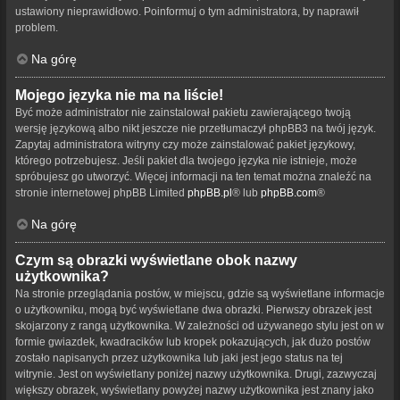
ustawiony nieprawidłowo. Poinformuj o tym administratora, by naprawił
problem.
Na górę
Mojego języka nie ma na liście!
Być może administrator nie zainstalował pakietu zawierającego twoją
wersję językową albo nikt jeszcze nie przetłumaczył phpBB3 na twój język.
Zapytaj administratora witryny czy może zainstalować pakiet językowy,
którego potrzebujesz. Jeśli pakiet dla twojego języka nie istnieje, może
spróbujesz go utworzyć. Więcej informacji na ten temat można znaleźć na
stronie internetowej phpBB Limited
phpBB.pl
® lub
phpBB.com
®
Na górę
Czym są obrazki wyświetlane obok nazwy
użytkownika?
Na stronie przeglądania postów, w miejscu, gdzie są wyświetlane informacje
o użytkowniku, mogą być wyświetlane dwa obrazki. Pierwszy obrazek jest
skojarzony z rangą użytkownika. W zależności od używanego stylu jest on w
formie gwiazdek, kwadracików lub kropek pokazujących, jak dużo postów
zostało napisanych przez użytkownika lub jaki jest jego status na tej
witrynie. Jest on wyświetlany poniżej nazwy użytkownika. Drugi, zazwyczaj
większy obrazek, wyświetlany powyżej nazwy użytkownika jest znany jako