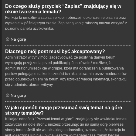
Do czego służy przycisk “Zapisz” znajdujący się w
oknie tworzenia tematu?
Funkcja ta umożliwia zapisanie kopii roboczej i dokończenie pisania oraz
wysłanie w późniejszym czasie. Zapisaną kopię roboczą można wczytać z
poziomu panelu użytkownika.
Na górę
Dlaczego mój post musi być akceptowany?
Administrator witryny mógł zadecydować, że posty na danym forum
wymagają przejrzenia przed publikacją. Jest również możliwe, że
administrator umieścił cię w grupie, która ma ograniczenia publikowania
postów polegające na konieczności ich akceptowania przez moderatorów
przed opublikowaniem na forum. Aby uzyskać więcej informacji, skontaktuj
się z administratorem witryny.
Na górę
W jaki sposób mogę przesunąć swój temat na górę
strony tematów?
Klikając odnośnik “Przesuń temat w górę”, znajdujący się w widoku tematu
zazwyczaj na dole strony, możesz przesunąć go na samą górę pierwszej
strony forum. Jeśli nie widać takiego odnośnika, oznacza to, że funkcja ta
jest wyłączona lub nie upłynął jeszcze wymagany czas, zanim będzie