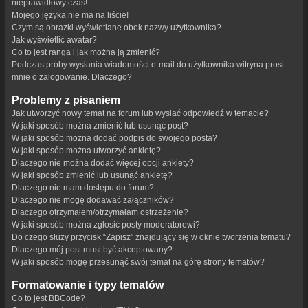
nieprawidłowy czas!
Mojego języka nie ma na liście!
Czym są obrazki wyświetlane obok nazwy użytkownika?
Jak wyświetlić awatar?
Co to jest ranga i jak można ją zmienić?
Podczas próby wysłania wiadomości e-mail do użytkownika witryna prosi
mnie o zalogowanie. Dlaczego?
Problemy z pisaniem
Jak utworzyć nowy temat na forum lub wysłać odpowiedź w temacie?
W jaki sposób można zmienić lub usunąć post?
W jaki sposób można dodać podpis do swojego posta?
W jaki sposób można utworzyć ankietę?
Dlaczego nie można dodać więcej opcji ankiety?
W jaki sposób zmienić lub usunąć ankietę?
Dlaczego nie mam dostępu do forum?
Dlaczego nie mogę dodawać załączników?
Dlaczego otrzymałem/otrzymałam ostrzeżenie?
W jaki sposób można zgłosić posty moderatorowi?
Do czego służy przycisk “Zapisz” znajdujący się w oknie tworzenia tematu?
Dlaczego mój post musi być akceptowany?
W jaki sposób mogę przesunąć swój temat na górę strony tematów?
Formatowanie i typy tematów
Co to jest BBCode?