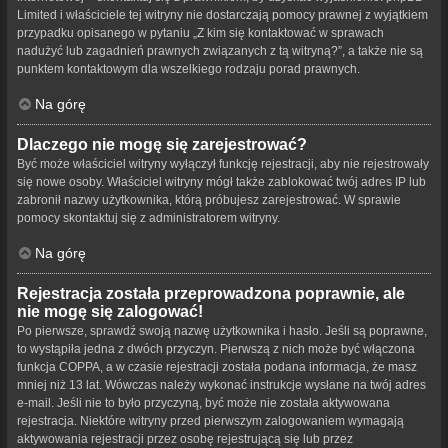
Limited i właściciele tej witryny nie dostarczają pomocy prawnej z wyjątkiem
przypadku opisanego w pytaniu „Z kim się kontaktować w sprawach
nadużyć lub zagadnień prawnych związanych z tą witryną?”, a także nie są
punktem kontaktowym dla wszelkiego rodzaju porad prawnych.
Na górę
Dlaczego nie mogę się zarejestrować?
Być może właściciel witryny wyłączył funkcję rejestracji, aby nie rejestrowały
się nowe osoby. Właściciel witryny mógł także zablokować twój adres IP lub
zabronił nazwy użytkownika, którą próbujesz zarejestrować. W sprawie
pomocy skontaktuj się z administratorem witryny.
Na górę
Rejestracja została przeprowadzona poprawnie, ale
nie mogę się zalogować!
Po pierwsze, sprawdź swoją nazwę użytkownika i hasło. Jeśli są poprawne,
to wystąpiła jedna z dwóch przyczyn. Pierwszą z nich może być włączona
funkcja COPPA, a w czasie rejestracji została podana informacja, że masz
mniej niż 13 lat. Wówczas należy wykonać instrukcje wysłane na twój adres
e-mail. Jeśli nie to było przyczyną, być może nie została aktywowana
rejestracja. Niektóre witryny przed pierwszym zalogowaniem wymagają
aktywowania rejestracji przez osobę rejestrującą się lub przez