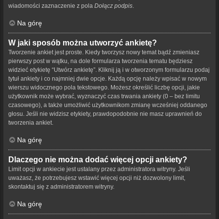
wiadomości zaznaczenie z pola
Dołącz podpis
.
Na górę
W jaki sposób można utworzyć ankietę?
Tworzenie ankiet jest proste. Kiedy tworzysz nowy temat bądź zmieniasz
pierwszy post w wątku, na dole formularza tworzenia tematu będziesz
widzieć etykietę “Utwórz ankietę”. Kliknij ją i w otworzonym formularzu podaj
tytuł ankiety i co najmniej dwie opcje. Każdą opcję należy wpisać w nowym
wierszu widocznego pola tekstowego. Możesz określić liczbę opcji, jakie
użytkownik może wybrać, wyznaczyć czas trwania ankiety (0 – bez limitu
czasowego), a także umożliwić użytkownikom zmianę wcześniej oddanego
głosu. Jeśli nie widzisz etykiety, prawdopodobnie nie masz uprawnień do
tworzenia ankiet.
Na górę
Dlaczego nie można dodać więcej opcji ankiety?
Limit opcji w ankiecie jest ustalany przez administratora witryny. Jeśli
uważasz, że potrzebujesz wstawić więcej opcji niż dozwolony limit,
skontaktuj się z administratorem witryny.
Na górę