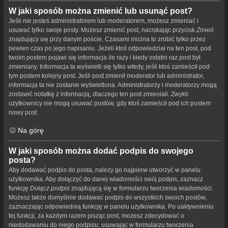
W jaki sposób można zmienić lub usunąć post?
Jeśli nie jesteś administratorem lub moderatorem, możesz zmieniać i
usuwać tylko swoje posty. Możesz zmienić post, naciskając przycisk
Zmień
znajdujący się przy danym poście. Czasami można to zrobić tylko przez
pewien czas po jego napisaniu. Jeżeli ktoś odpowiedział na ten post, pod
twoim postem pojawi się informacja ile razy i kiedy ostatni raz post był
zmieniany. Informacja ta wyświetli się tylko wtedy, jeśli ktoś zamieścił pod
tym postem kolejny post. Jeśli post zmienił moderator lub administrator,
informacja ta nie zostanie wyświetlona. Administratorzy i moderatorzy mogą
zostawić notatkę z informacją, dlaczego ten post zmieniali. Zwykli
użytkownicy nie mogą usuwać postów, gdy ktoś zamieścił pod ich postem
nowy post.
Na górę
W jaki sposób można dodać podpis do swojego
posta?
Aby dodawać podpis do posta, należy go najpierw utworzyć w panelu
użytkownika. Aby dołączyć do danej wiadomości swój podpis, zaznacz
funkcję
Dołącz podpis
znajdującą się w formularzu tworzenia wiadomości.
Możesz także domyślnie dodawać podpis do wszystkich swoich postów,
zaznaczając odpowiednią funkcję w panelu użytkownika. Po uaktywnieniu
tej funkcji, za każdym razem pisząc post, możesz zdecydować o
niedodawaniu do niego podpisu, usuwając w formularzu tworzenia