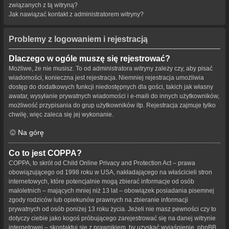
związanych z tą witryną?
Jak nawiązać kontakt z administratorem witryny?
Problemy z logowaniem i rejestracją
Dlaczego w ogóle muszę się rejestrować?
Możliwe, że nie musisz. To od administratora witryny zależy czy, aby pisać
wiadomości, konieczna jest rejestracja. Niemniej rejestracja umożliwia
dostęp do dodatkowych funkcji niedostępnych dla gości, takich jak własny
awatar, wysyłanie prywatnych wiadomości i e-maili do innych użytkowników,
możliwość przypisania do grup użytkowników itp. Rejestracja zajmuje tylko
chwilę, więc zaleca się jej wykonanie.
Na górę
Co to jest COPPA?
COPPA, to skrót od Child Online Privacy and Protection Act – prawa
obowiązującego od 1998 roku w USA, nakładającego na właścicieli stron
internetowych, które potencjalnie mogą zbierać informacje od osób
małoletnich – mających mniej niż 13 lat – obowiązek posiadania pisemnej
zgody rodziców lub opiekunów prawnych na zbieranie informacji
prywatnych od osób poniżej 13 roku życia. Jeżeli nie masz pewności czy to
dotyczy ciebie jako kogoś próbującego zarejestrować się na danej witrynie
internetowej – skontaktuj się z prawnikiem, by uzyskać wyjaśnienie. phpBB