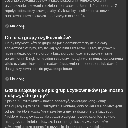
treści lub usuwania postów, a także blokowania, odblokowywania,
przenoszenia, usuwania i dzielenia tematów na forum, które moderują. Z
reguły moderatorzy czuwają, aby użytkownicy pisali na temat oraz nie
publikowali niewłaściwych i obraźliwych materiałów.
Na górę
Co to są grupy użytkowników?
Grupy użytkowników, to grupy, na jakie administratorzy dzielą całą
społeczność witryny, aby łatwiej było nimi zarządzać. Każdy użytkownik
może należeć do wielu grup, a każda grupa może mieć swoje własne
uprawnienia. Dzięki temu administratorzy mogą łatwo zmieniać uprawnienia
wielu użytkowników naraz, nadawać uprawnienia moderatora lub dawać
dostęp użytkownikom do prywatnego forum.
Na górę
Gdzie znajduje się spis grup użytkowników i jak można
dołączyć do grupy?
Spis grup użytkowników można zobaczyć, otwierając kartę
Grupy
znajdującą się w panelu zarządzania kontem, który otwiera się po kliknięciu
odnośnika
Moje konto
. Nie wszystkie grupy są dostępne dla każdego.
Niektóre mogą wymagać akceptacji przyjęcia nowego członka, niektóre
mogą być zamknięte, a jeszcze inne mogą mieć ukrytych członków.
Użytkownik może poprosić o przyjęcie do danej grupy, naciskając