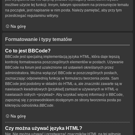
możliwe użycie tej funkcji. Innym, łatwym sposobem na przesunięcie tematu
na początek, jest napisanie w nim posta. Należy pamiętać, aby przy tym
przestrzegać regulaminu witryny.
Na górę
Formatowanie i typy tematów
Co to jest BBCode?
BBCode jest specjalną implementacją języka HTML, która daje lepszą
kontrolę formatowania poszczególnych elementów w postach. Używanie
BBCode na forum jest uzależnione od ustawień określanych przez
administratora. Można wyłączyć BBCode w poszczególnych postach,
zaznaczając odpowiednią funkcję w formularzu tworzenia posta. Sam
BBCode jest podobny w składni do HTML-a, ale znaczniki zawarte są w
nawiasach kwadratowych [przykład] zamiast w używanych w HTML-u
nawiasach ostrych <przykład>. Aby uzyskać więcej informacji o BBCode,
zapoznaj się z przewodnikiem dostępnym ze strony tworzenia posta po
kliknięciu odnośnika
BBCode
.
Na górę
Czy można używać języka HTML?
Nie. Nie można używać i przetwarzać znaczników HTML na tej witrynie.