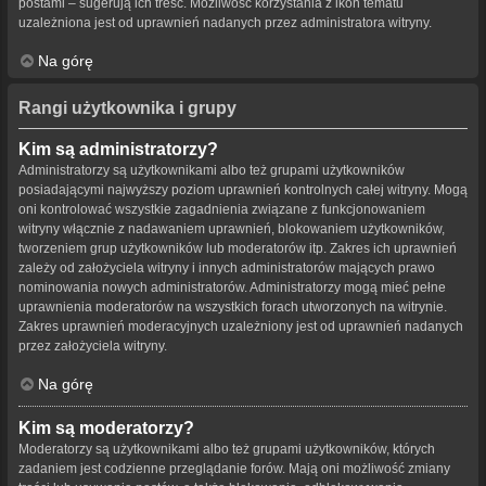
postami – sugerują ich treść. Możliwość korzystania z ikon tematu
uzależniona jest od uprawnień nadanych przez administratora witryny.
Na górę
Rangi użytkownika i grupy
Kim są administratorzy?
Administratorzy są użytkownikami albo też grupami użytkowników
posiadającymi najwyższy poziom uprawnień kontrolnych całej witryny. Mogą
oni kontrolować wszystkie zagadnienia związane z funkcjonowaniem
witryny włącznie z nadawaniem uprawnień, blokowaniem użytkowników,
tworzeniem grup użytkowników lub moderatorów itp. Zakres ich uprawnień
zależy od założyciela witryny i innych administratorów mających prawo
nominowania nowych administratorów. Administratorzy mogą mieć pełne
uprawnienia moderatorów na wszystkich forach utworzonych na witrynie.
Zakres uprawnień moderacyjnych uzależniony jest od uprawnień nadanych
przez założyciela witryny.
Na górę
Kim są moderatorzy?
Moderatorzy są użytkownikami albo też grupami użytkowników, których
zadaniem jest codzienne przeglądanie forów. Mają oni możliwość zmiany