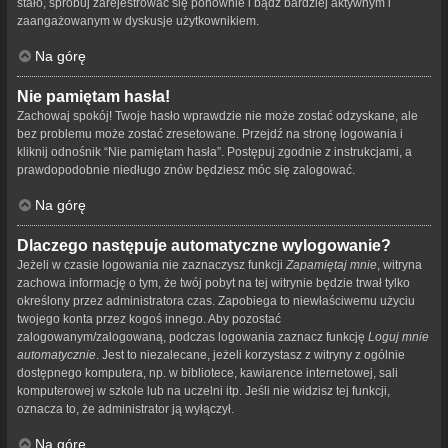
stało, spróbuj zarejestrować się ponownie i bądź bardziej aktywnym i
zaangażowanym w dyskusje użytkownikiem.
Na górę
Nie pamiętam hasła!
Zachowaj spokój! Twoje hasło wprawdzie nie może zostać odzyskane, ale
bez problemu może zostać zresetowane. Przejdź na stronę logowania i
kliknij odnośnik “Nie pamiętam hasła”. Postępuj zgodnie z instrukcjami, a
prawdopodobnie niedługo znów będziesz móc się zalogować.
Na górę
Dlaczego następuje automatyczne wylogowanie?
Jeżeli w czasie logowania nie zaznaczysz funkcji
Zapamiętaj mnie
, witryna
zachowa informację o tym, że twój pobyt na tej witrynie będzie trwał tylko
określony przez administratora czas. Zapobiega to niewłaściwemu użyciu
twojego konta przez kogoś innego. Aby pozostać
zalogowanym/zalogowaną, podczas logowania zaznacz funkcję
Loguj mnie
automatycznie
. Jest to niezalecane, jeżeli korzystasz z witryny z ogólnie
dostępnego komputera, np. w bibliotece, kawiarence internetowej, sali
komputerowej w szkole lub na uczelni itp. Jeśli nie widzisz tej funkcji,
oznacza to, że administrator ją wyłączył.
Na górę