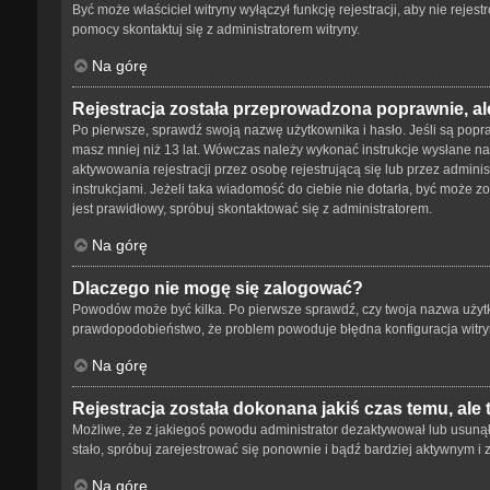
Być może właściciel witryny wyłączył funkcję rejestracji, aby nie reje
pomocy skontaktuj się z administratorem witryny.
Na górę
Rejestracja została przeprowadzona poprawnie, al
Po pierwsze, sprawdź swoją nazwę użytkownika i hasło. Jeśli są popra
masz mniej niż 13 lat. Wówczas należy wykonać instrukcje wysłane na 
aktywowania rejestracji przez osobę rejestrującą się lub przez adminis
instrukcjami. Jeżeli taka wiadomość do ciebie nie dotarła, być może 
jest prawidłowy, spróbuj skontaktować się z administratorem.
Na górę
Dlaczego nie mogę się zalogować?
Powodów może być kilka. Po pierwsze sprawdź, czy twoja nazwa użytkown
prawdopodobieństwo, że problem powoduje błędna konfiguracja witryny,
Na górę
Rejestracja została dokonana jakiś czas temu, ale
Możliwe, że z jakiegoś powodu administrator dezaktywował lub usunął tw
stało, spróbuj zarejestrować się ponownie i bądź bardziej aktywnym
Na górę