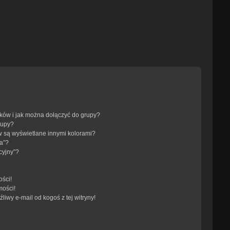
ików i jak można dołączyć do grupy?
rupy?
 są wyświetlane innymi kolorami?
a”?
cyjny”?
ści!
mości!
iwy e-mail od kogoś z tej witryny!