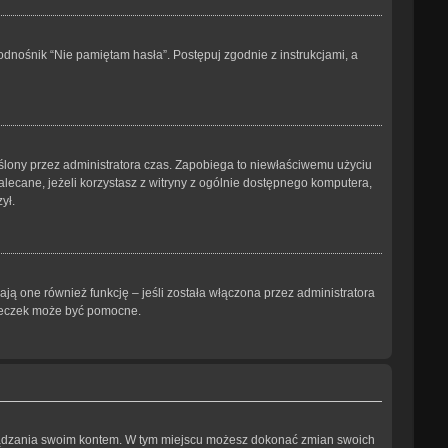
dnośnik “Nie pamiętam hasła”. Postępuj zgodnie z instrukcjami, a
kreślony przez administratora czas. Zapobiega to niewłaściwemu użyciu
ezalecane, jeżeli korzystasz z witryny z ogólnie dostępnego komputera,
ył.
ją one również funkcję – jeśli została włączona przez administratora
steczek może być pomocne.
arządzania swoim kontem. W tym miejscu możesz dokonać zmian swoich