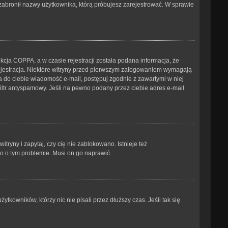
b zabronił nazwy użytkownika, którą próbujesz zarejestrować. W sprawie
cja COPPA, a w czasie rejestracji została podana informacja, że
 rejestracja. Niektóre witryny przed pierwszym zalogowaniem wymagają
ana do ciebie wiadomość e-mail, postępuj zgodnie z zawartymi w niej
iltr antyspamowy. Jeśli na pewno podany przez ciebie adres e-mail
ryny i zapytaj, czy cię nie zablokowano. Istnieje też
go o tym problemie. Musi on go naprawić.
kowników, którzy nic nie pisali przez dłuższy czas. Jeśli tak się