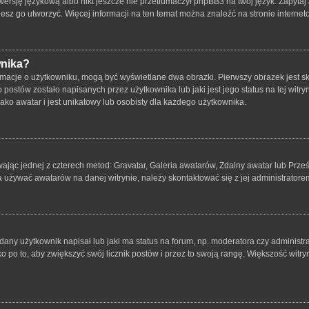
ersję językową albo nikt jeszcze nie przetłumaczył phpBB3 na twój język. Zapytaj 
bujesz go utworzyć. Więcej informacji na ten temat można znaleźć na stronie intern
wnika?
rmacje o użytkowniku, mogą być wyświetlane dwa obrazki. Pierwszy obrazek jest s
ostów zostało napisanych przez użytkownika lub jaki jest jego status na tej witry
ko awatar i jest unikatowy lub osobisty dla każdego użytkownika.
wając jednej z czterech metod: Gravatar, Galeria awatarów, Zdalny awatar lub Prze
a używać awatarów na danej witrynie, należy skontaktować się z jej administratore
ny użytkownik napisał lub jaki ma status na forum, np. moderatora czy administr
o po to, aby zwiększyć swój licznik postów i przez to swoją rangę. Większość witryn 