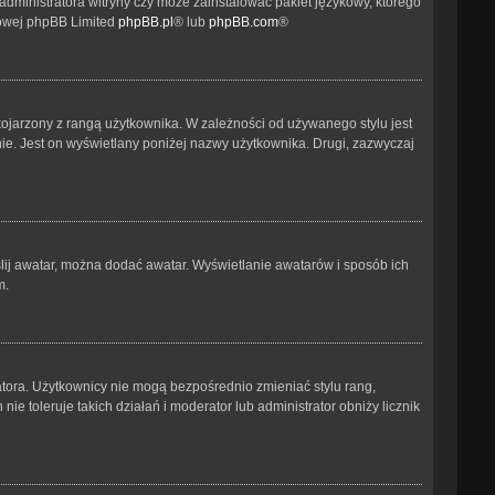
administratora witryny czy może zainstalować pakiet językowy, którego
etowej phpBB Limited
phpBB.pl
® lub
phpBB.com
®
kojarzony z rangą użytkownika. W zależności od używanego stylu jest
nie. Jest on wyświetlany poniżej nazwy użytkownika. Drugi, zazwyczaj
ślij awatar, można dodać awatar. Wyświetlanie awatarów i sposób ich
m.
atora. Użytkownicy nie mogą bezpośrednio zmieniać stylu rang,
nie toleruje takich działań i moderator lub administrator obniży licznik