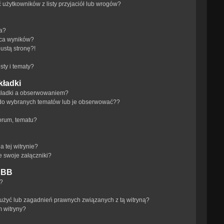
żytkowników z listy przyjaciół lub wrogów?
ra?
aca wyników?
ustą stronę?!
ty i tematy?
kładki
akładki a obserwowaniem?
do wybranych tematów lub je obserwować??
orum, tematu?
 tej witrynie?
e swoje załączniki?
pBB
a?
użyć lub zagadnień prawnych związanych z tą witryną?
m witryny?