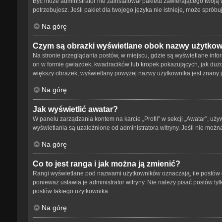
Być może administrator nie zainstalował pakietu zawierającego twoją w
potrzebujesz. Jeśli pakiet dla twojego języka nie istnieje, może spró
Na górę
Czym są obrazki wyświetlane obok nazwy użytko
Na stronie przeglądania postów, w miejscu, gdzie są wyświetlane info
on w formie gwiazdek, kwadracików lub kropek pokazujących, jak dużo p
większy obrazek, wyświetlany powyżej nazwy użytkownika jest znany ja
Na górę
Jak wyświetlić awatar?
W panelu zarządzania kontem na karcie „Profil” w sekcji „Awatar”, uży
wyświetlania są uzależnione od administratora witryny. Jeśli nie możn
Na górę
Co to jest ranga i jak można ją zmienić?
Rangi wyświetlane pod nazwami użytkowników oznaczają, ile postów da
ponieważ ustawia je administrator witryny. Nie należy pisać postów tylk
postów takiego użytkownika.
Na górę