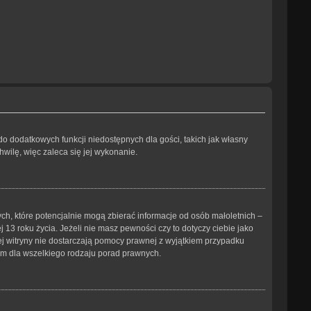
 do dodatkowych funkcji niedostępnych dla gości, takich jak własny
wilę, więc zaleca się jej wykonanie.
ch, które potencjalnie mogą zbierać informacje od osób małoletnich –
3 roku życia. Jeżeli nie masz pewności czy to dotyczy ciebie jako
tej witryny nie dostarczają pomocy prawnej z wyjątkiem przypadku
ym dla wszelkiego rodzaju porad prawnych.