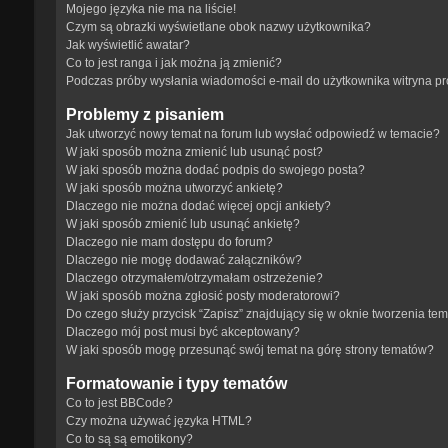
Mojego języka nie ma na liście!
Czym są obrazki wyświetlane obok nazwy użytkownika?
Jak wyświetlić awatar?
Co to jest ranga i jak można ją zmienić?
Podczas próby wysłania wiadomości e-mail do użytkownika witryna p
Problemy z pisaniem
Jak utworzyć nowy temat na forum lub wysłać odpowiedź w temacie?
W jaki sposób można zmienić lub usunąć post?
W jaki sposób można dodać podpis do swojego posta?
W jaki sposób można utworzyć ankietę?
Dlaczego nie można dodać więcej opcji ankiety?
W jaki sposób zmienić lub usunąć ankietę?
Dlaczego nie mam dostępu do forum?
Dlaczego nie mogę dodawać załączników?
Dlaczego otrzymałem/otrzymałam ostrzeżenie?
W jaki sposób można zgłosić posty moderatorowi?
Do czego służy przycisk “Zapisz” znajdujący się w oknie tworzenia te
Dlaczego mój post musi być akceptowany?
W jaki sposób mogę przesunąć swój temat na górę strony tematów?
Formatowanie i typy tematów
Co to jest BBCode?
Czy można używać języka HTML?
Co to są są emotikony?