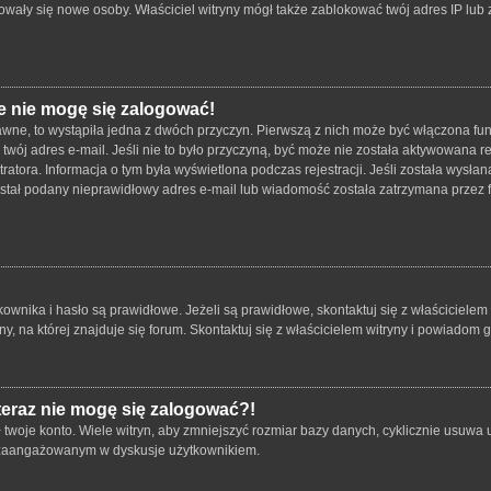
strowały się nowe osoby. Właściciel witryny mógł także zablokować twój adres IP lu
e nie mogę się zalogować!
wne, to wystąpiła jedna z dwóch przyczyn. Pierwszą z nich może być włączona funk
twój adres e-mail. Jeśli nie to było przyczyną, być może nie została aktywowana
tratora. Informacja o tym była wyświetlona podczas rejestracji. Jeśli została wysł
został podany nieprawidłowy adres e-mail lub wiadomość została zatrzymana przez f
ika i hasło są prawidłowe. Jeżeli są prawidłowe, skontaktuj się z właścicielem wit
 na której znajduje się forum. Skontaktuj się z właścicielem witryny i powiadom 
 teraz nie mogę się zalogować?!
oje konto. Wiele witryn, aby zmniejszyć rozmiar bazy danych, cyklicznie usuwa użyt
 i zaangażowanym w dyskusje użytkownikiem.