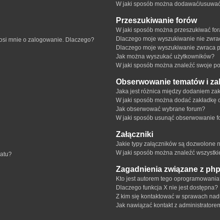
W jaki sposób można dodawać/usuwać u
Przeszukiwanie forów
W jaki sposób można przeszukiwać fo
Dlaczego moje wyszukiwanie nie zwr
rosi mnie o zalogowanie. Dlaczego?
Dlaczego moje wyszukiwanie zwraca p
Jak można wyszukać użytkowników?
W jaki sposób można znaleźć swoje pos
Obserwowanie tematów i za
Jaka jest różnica między dodaniem z
W jaki sposób można dodać zakładkę 
Jak obserwować wybrane forum?
W jaki sposób usunąć obserwowanie f
Załączniki
Jakie typy załączników są dozwolone na
W jaki sposób można znaleźć wszystki
matu?
Zagadnienia związane z ph
Kto jest autorem tego oprogramowani
Dlaczego funkcja X nie jest dostępna?
Z kim się kontaktować w sprawach nad
Jak nawiązać kontakt z administratore