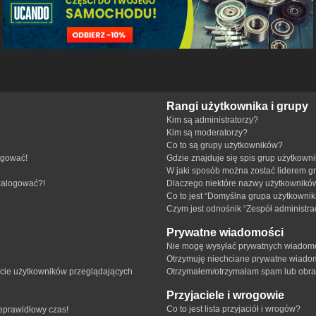
Rangi użytkownika i grupy
Kim są administratorzy?
Kim są moderatorzy?
Co to są grupy użytkowników?
ogować!
Gdzie znajduje się spis grup użytkown
W jaki sposób można zostać liderem g
 zalogować?!
Dlaczego niektóre nazwy użytkowników
Co to jest “Domyślna grupa użytkownik
Czym jest odnośnik “Zespół administra
Prywatne wiadomości
Nie mogę wysyłać prywatnych wiadomo
Otrzymuję niechciane prywatne wiado
ście użytkowników przeglądających
Otrzymałem/otrzymałam spam lub obraźl
Przyjaciele i wrogowie
Co to jest lista przyjaciół i wrogów?
ieprawidłowy czas!