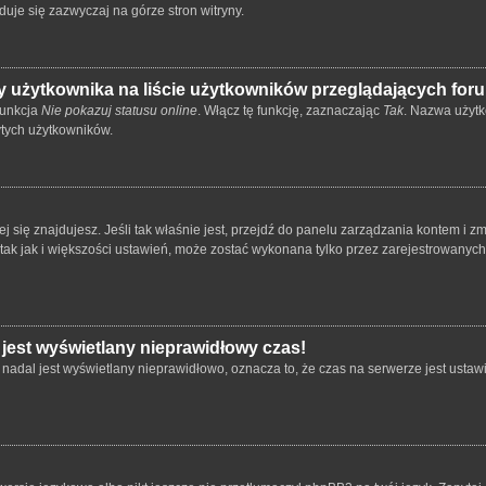
duje się zazwyczaj na górze stron witryny.
 użytkownika na liście użytkowników przeglądających for
funkcja
Nie pokazuj statusu online
. Włącz tę funkcję, zaznaczając
Tak
. Nazwa użytk
ytych użytkowników.
órej się znajdujesz. Jeśli tak właśnie jest, przejdź do panelu zarządzania kontem i
 tak jak i większości ustawień, może zostać wykonana tylko przez zarejestrowanyc
 jest wyświetlany nieprawidłowy czas!
nadal jest wyświetlany nieprawidłowo, oznacza to, że czas na serwerze jest ustawi