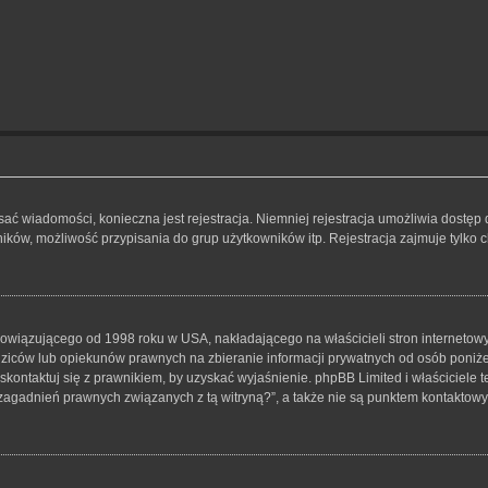
isać wiadomości, konieczna jest rejestracja. Niemniej rejestracja umożliwia dostęp
ków, możliwość przypisania do grup użytkowników itp. Rejestracja zajmuje tylko ch
bowiązującego od 1998 roku w USA, nakładającego na właścicieli stron internetowy
iców lub opiekunów prawnych na zbieranie informacji prywatnych od osób poniżej 1
skontaktuj się z prawnikiem, by uzyskać wyjaśnienie. phpBB Limited i właściciele 
zagadnień prawnych związanych z tą witryną?”, a także nie są punktem kontaktow