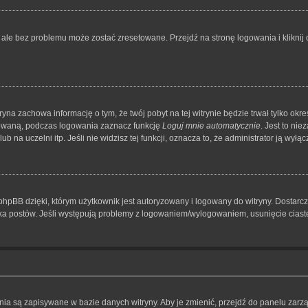
le bez problemu może zostać zresetowane. Przejdź na stronę logowania i kliknij o
tryna zachowa informację o tym, że twój pobyt na tej witrynie będzie trwał tylko o
owaną, podczas logowania zaznacz funkcję
Loguj mnie automatycznie
. Jest to ni
 na uczelni itp. Jeśli nie widzisz tej funkcji, oznacza to, że administrator ją wyłącz
hpBB dzięki, którym użytkownik jest autoryzowany i logowany do witryny. Dostarcza
nika postów. Jeśli występują problemy z logowaniem/wylogowaniem, usunięcie cia
ienia są zapisywane w bazie danych witryny. Aby je zmienić, przejdź do panelu z