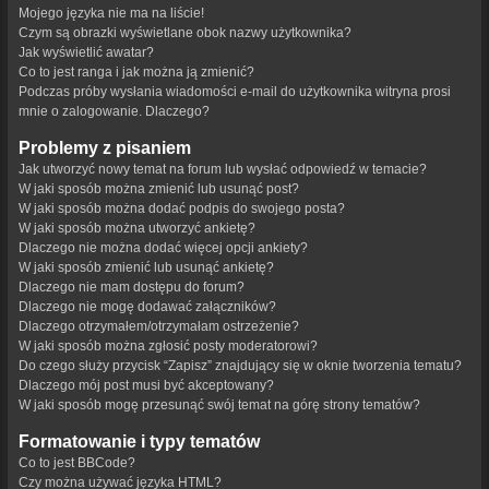
Mojego języka nie ma na liście!
Czym są obrazki wyświetlane obok nazwy użytkownika?
Jak wyświetlić awatar?
Co to jest ranga i jak można ją zmienić?
Podczas próby wysłania wiadomości e-mail do użytkownika witryna prosi
mnie o zalogowanie. Dlaczego?
Problemy z pisaniem
Jak utworzyć nowy temat na forum lub wysłać odpowiedź w temacie?
W jaki sposób można zmienić lub usunąć post?
W jaki sposób można dodać podpis do swojego posta?
W jaki sposób można utworzyć ankietę?
Dlaczego nie można dodać więcej opcji ankiety?
W jaki sposób zmienić lub usunąć ankietę?
Dlaczego nie mam dostępu do forum?
Dlaczego nie mogę dodawać załączników?
Dlaczego otrzymałem/otrzymałam ostrzeżenie?
W jaki sposób można zgłosić posty moderatorowi?
Do czego służy przycisk “Zapisz” znajdujący się w oknie tworzenia tematu?
Dlaczego mój post musi być akceptowany?
W jaki sposób mogę przesunąć swój temat na górę strony tematów?
Formatowanie i typy tematów
Co to jest BBCode?
Czy można używać języka HTML?