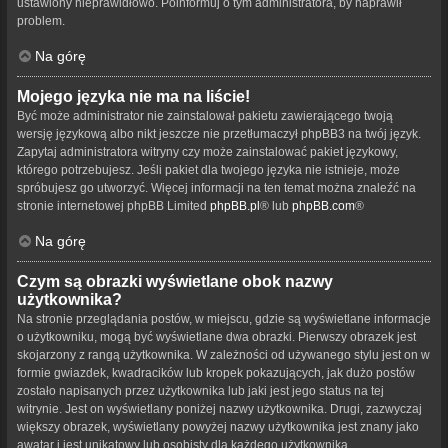
ustawiony nieprawidłowo. Poinformuj o tym administratora, by naprawił
problem.
Na górę
Mojego języka nie ma na liście!
Być może administrator nie zainstalował pakietu zawierającego twoją
wersję językową albo nikt jeszcze nie przetłumaczył phpBB3 na twój język.
Zapytaj administratora witryny czy może zainstalować pakiet językowy,
którego potrzebujesz. Jeśli pakiet dla twojego języka nie istnieje, może
spróbujesz go utworzyć. Więcej informacji na ten temat można znaleźć na
stronie internetowej phpBB Limited
phpBB.pl
® lub
phpBB.com
®
Na górę
Czym są obrazki wyświetlane obok nazwy
użytkownika?
Na stronie przeglądania postów, w miejscu, gdzie są wyświetlane informacje
o użytkowniku, mogą być wyświetlane dwa obrazki. Pierwszy obrazek jest
skojarzony z rangą użytkownika. W zależności od używanego stylu jest on w
formie gwiazdek, kwadracików lub kropek pokazujących, jak dużo postów
zostało napisanych przez użytkownika lub jaki jest jego status na tej
witrynie. Jest on wyświetlany poniżej nazwy użytkownika. Drugi, zazwyczaj
większy obrazek, wyświetlany powyżej nazwy użytkownika jest znany jako
awatar i jest unikatowy lub osobisty dla każdego użytkownika.