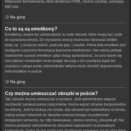
Większość formatowania, które dostarcza HTML, można uzyskać, używając
BBCode.
Na górę
Co to są są emotikony?
Emotikony, zwane też uśmieszkami, to małe obrazki, które mogą być użyte
do wyrażania emocji. Do wyrażania emocji można też stosować krótkie
kody, np. :) oznacza radość, podczas gdy :( smutek. Pełna lista emotikon jest
dostępna z poziomu formularza tworzenia wiadomości. Nie należy jednak
nadmiernie używać emotikon, gdyż mogą spowodować, że post stanie się
nieczytelny i moderator może podjąć decyzję o ich usunięciu bądź też
usunięciu całego posta. Administrator witryny może określić dopuszczalny
limit emotikon w poście.
Na górę
Czy można umieszczać obrazki w poście?
Tak, obrazki można umieszczać w postach. Jeśli administrator włączył
możliwość zamieszczania załączników, można wgrać obrazek bezpośrednio
na witrynę. Jeśli ta funkcja nie działa, aby obrazek był wyświetlany na forum,
należy podać odnośnik do obrazka umieszczonego na publicznie
dostępnym serwerze, np. http://www.jakas_strona.com/moj_obrazek.gif. Nie
można podawać odnośników do obrazków zapisanych na prywatnym
komputerze, chyba że jest publicznie dostępnym serwerem ani do obrazków