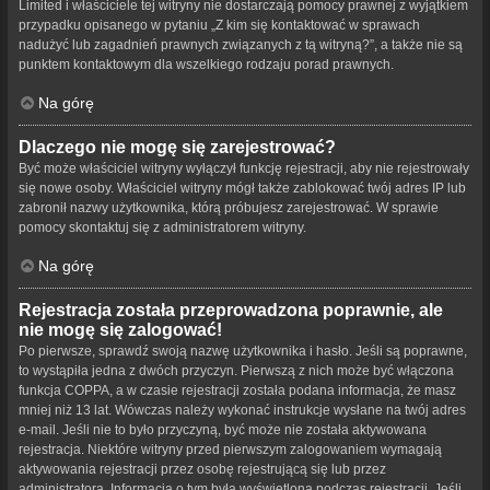
Limited i właściciele tej witryny nie dostarczają pomocy prawnej z wyjątkiem
przypadku opisanego w pytaniu „Z kim się kontaktować w sprawach
nadużyć lub zagadnień prawnych związanych z tą witryną?”, a także nie są
punktem kontaktowym dla wszelkiego rodzaju porad prawnych.
Na górę
Dlaczego nie mogę się zarejestrować?
Być może właściciel witryny wyłączył funkcję rejestracji, aby nie rejestrowały
się nowe osoby. Właściciel witryny mógł także zablokować twój adres IP lub
zabronił nazwy użytkownika, którą próbujesz zarejestrować. W sprawie
pomocy skontaktuj się z administratorem witryny.
Na górę
Rejestracja została przeprowadzona poprawnie, ale
nie mogę się zalogować!
Po pierwsze, sprawdź swoją nazwę użytkownika i hasło. Jeśli są poprawne,
to wystąpiła jedna z dwóch przyczyn. Pierwszą z nich może być włączona
funkcja COPPA, a w czasie rejestracji została podana informacja, że masz
mniej niż 13 lat. Wówczas należy wykonać instrukcje wysłane na twój adres
e-mail. Jeśli nie to było przyczyną, być może nie została aktywowana
rejestracja. Niektóre witryny przed pierwszym zalogowaniem wymagają
aktywowania rejestracji przez osobę rejestrującą się lub przez
administratora. Informacja o tym była wyświetlona podczas rejestracji. Jeśli