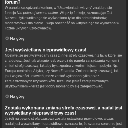
forum?
W panelu zarządzania kontem, w “Ustawieniach witryny” znajduje się
funkcja
Nie pokazuj statusu online
. Włącz tę funkcję, zaznaczając
Tak
.
Nazwa użytkownika będzie wyświetlana tylko dla administratorów,
moderatorów i dla ciebie. Twoja obecność na witrynie będzie wykazana w
liczbie ukrytych użytkowników.
Na górę
Jest wyświetlany nieprawidłowy czas!
Możliwe, że jest wyświetlany czas z innej strefy czasowej, niż ta, w której się
znajdujesz. Jeśli tak właśnie jest, przejdź do panelu zarządzania kontem i
zmień strefę czasową, tak aby była zgodna z twoim miejscem pobytu. Np.
Europa centralna, Afryka, czy Nowa Zelandia. Zmiana strefy czasowej, tak
jak i większości ustawień, może zostać wykonana tylko przez
zarejestrowanych użytkowników. Jeżeli nie jesteś zarejestrowanym
użytkownikiem – teraz jest dobry moment, by się zarejestrować.
Na górę
Została wykonana zmiana strefy czasowej, a nadal jest
wyświetlany nieprawidłowy czas!
Jeżeli na pewno strefa czasowa została ustawiona prawidłowo, a czas
nadal jest wyświetlany nieprawidłowo, oznacza to, że czas na serwerze jest