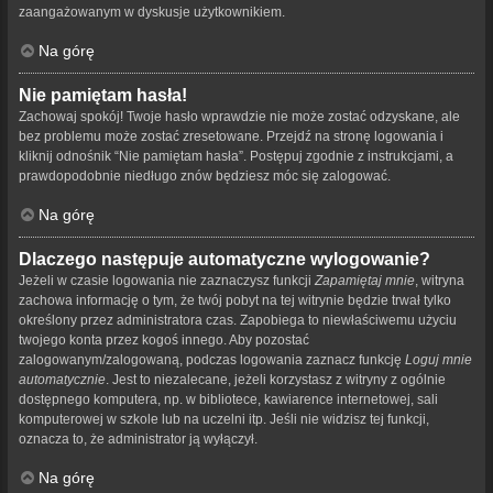
zaangażowanym w dyskusje użytkownikiem.
Na górę
Nie pamiętam hasła!
Zachowaj spokój! Twoje hasło wprawdzie nie może zostać odzyskane, ale
bez problemu może zostać zresetowane. Przejdź na stronę logowania i
kliknij odnośnik “Nie pamiętam hasła”. Postępuj zgodnie z instrukcjami, a
prawdopodobnie niedługo znów będziesz móc się zalogować.
Na górę
Dlaczego następuje automatyczne wylogowanie?
Jeżeli w czasie logowania nie zaznaczysz funkcji
Zapamiętaj mnie
, witryna
zachowa informację o tym, że twój pobyt na tej witrynie będzie trwał tylko
określony przez administratora czas. Zapobiega to niewłaściwemu użyciu
twojego konta przez kogoś innego. Aby pozostać
zalogowanym/zalogowaną, podczas logowania zaznacz funkcję
Loguj mnie
automatycznie
. Jest to niezalecane, jeżeli korzystasz z witryny z ogólnie
dostępnego komputera, np. w bibliotece, kawiarence internetowej, sali
komputerowej w szkole lub na uczelni itp. Jeśli nie widzisz tej funkcji,
oznacza to, że administrator ją wyłączył.
Na górę