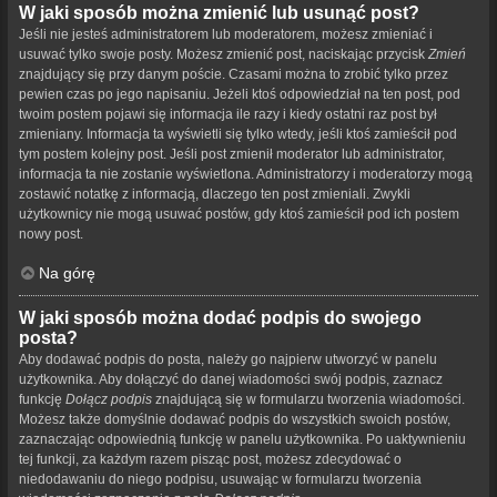
W jaki sposób można zmienić lub usunąć post?
Jeśli nie jesteś administratorem lub moderatorem, możesz zmieniać i
usuwać tylko swoje posty. Możesz zmienić post, naciskając przycisk
Zmień
znajdujący się przy danym poście. Czasami można to zrobić tylko przez
pewien czas po jego napisaniu. Jeżeli ktoś odpowiedział na ten post, pod
twoim postem pojawi się informacja ile razy i kiedy ostatni raz post był
zmieniany. Informacja ta wyświetli się tylko wtedy, jeśli ktoś zamieścił pod
tym postem kolejny post. Jeśli post zmienił moderator lub administrator,
informacja ta nie zostanie wyświetlona. Administratorzy i moderatorzy mogą
zostawić notatkę z informacją, dlaczego ten post zmieniali. Zwykli
użytkownicy nie mogą usuwać postów, gdy ktoś zamieścił pod ich postem
nowy post.
Na górę
W jaki sposób można dodać podpis do swojego
posta?
Aby dodawać podpis do posta, należy go najpierw utworzyć w panelu
użytkownika. Aby dołączyć do danej wiadomości swój podpis, zaznacz
funkcję
Dołącz podpis
znajdującą się w formularzu tworzenia wiadomości.
Możesz także domyślnie dodawać podpis do wszystkich swoich postów,
zaznaczając odpowiednią funkcję w panelu użytkownika. Po uaktywnieniu
tej funkcji, za każdym razem pisząc post, możesz zdecydować o
niedodawaniu do niego podpisu, usuwając w formularzu tworzenia