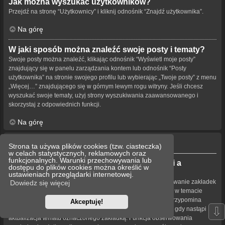
Jak można wyszukać użytkowników?
Przejdź na stronę “Użytkownicy” i kliknij odnośnik “Znajdź użytkownika”.
Na górę
W jaki sposób można znaleźć swoje posty i tematy?
Swoje posty można znaleźć, klikając odnośnik “Wyświetl moje posty”
znajdujący się w panelu zarządzania kontem lub odnośnik “Posty
użytkownika” na stronie swojego profilu lub wybierając „Twoje posty” z menu
„Więcej…” znajdującego się w górnym lewym rogu witryny. Jeśli chcesz
wyszukać swoje tematy, użyj strony wyszukiwania zaawansowanego i
skorzystaj z odpowiednich funkcji.
Na górę
Obserwowanie tematów i zakładki
Strona ta używa plików cookies (tzw. ciasteczka)
w celach statystycznych, reklamowych oraz
funkcjonalnych. Warunki przechowywania lub
Jaka jest różnica między dodaniem zakładki a
dostępu do plików cookies można określić w
obserwowaniem?
ustawieniach przeglądarki internetowej.
Dodawanie zakładek w phpBB 3.0 działa podobnie jak dodawanie zakładek
Dowiedz się więcej
w przeglądarce. Użytkownik nie dostaje powiadomienia, gdy w temacie
pojawia się nowa treść. W phpBB 3.1 dodawanie zakładek przypomina
Akceptuję!
⇩
obserwowanie tematu. Użytkownik może być powiadamiany, gdy nastąpi
aktualizacja tematu oznaczonego zakładką. Funkcja obserwowania