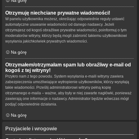
Na górę
Otrzymuję niechciane prywatne wiadomości!
W panelu użytkownika możesz, określając odpowiednie reguły ustawić
automatyczne usuwanie wiadomości od danego nadawcy. Jeżeli
otrzymujesz od kogoś obraźliwe prywatne wiadomości, poinformuj o tym
moderatorów witryny, którzy będą mogli zabronić takiemu użytkownikowi
wysyłania jakichkolwiek prywatnych wiadomości.
Na górę
Otrzymałem/otrzymałam spam lub obraźliwy e-mail od
kogoś z tej witryny!
Przykro nam z tego powodu. System wysyłania e-maili witryny zawiera
zabezpieczenia umożliwiające wytropienie użytkowników, którzy wysyłają
takie wiadomości. Prześlij administratorowi witryny pełną kopię
otrzymanego e-maila – ważne, aby były w niej zawarte nagłówki, ponieważ
zawierają one informacje o nadawcy. Administrator będzie wówczas mógł
podjąć odpowiednie działania.
Na górę
Przyjaciele i wrogowie