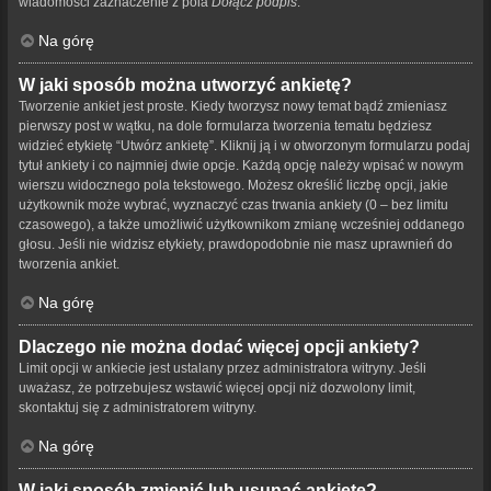
wiadomości zaznaczenie z pola
Dołącz podpis
.
Na górę
W jaki sposób można utworzyć ankietę?
Tworzenie ankiet jest proste. Kiedy tworzysz nowy temat bądź zmieniasz
pierwszy post w wątku, na dole formularza tworzenia tematu będziesz
widzieć etykietę “Utwórz ankietę”. Kliknij ją i w otworzonym formularzu podaj
tytuł ankiety i co najmniej dwie opcje. Każdą opcję należy wpisać w nowym
wierszu widocznego pola tekstowego. Możesz określić liczbę opcji, jakie
użytkownik może wybrać, wyznaczyć czas trwania ankiety (0 – bez limitu
czasowego), a także umożliwić użytkownikom zmianę wcześniej oddanego
głosu. Jeśli nie widzisz etykiety, prawdopodobnie nie masz uprawnień do
tworzenia ankiet.
Na górę
Dlaczego nie można dodać więcej opcji ankiety?
Limit opcji w ankiecie jest ustalany przez administratora witryny. Jeśli
uważasz, że potrzebujesz wstawić więcej opcji niż dozwolony limit,
skontaktuj się z administratorem witryny.
Na górę
W jaki sposób zmienić lub usunąć ankietę?