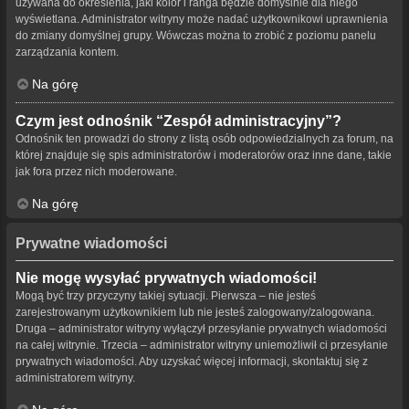
używana do określenia, jaki kolor i ranga będzie domyślnie dla niego
wyświetlana. Administrator witryny może nadać użytkownikowi uprawnienia
do zmiany domyślnej grupy. Wówczas można to zrobić z poziomu panelu
zarządzania kontem.
Na górę
Czym jest odnośnik “Zespół administracyjny”?
Odnośnik ten prowadzi do strony z listą osób odpowiedzialnych za forum, na
której znajduje się spis administratorów i moderatorów oraz inne dane, takie
jak fora przez nich moderowane.
Na górę
Prywatne wiadomości
Nie mogę wysyłać prywatnych wiadomości!
Mogą być trzy przyczyny takiej sytuacji. Pierwsza – nie jesteś
zarejestrowanym użytkownikiem lub nie jesteś zalogowany/zalogowana.
Druga – administrator witryny wyłączył przesyłanie prywatnych wiadomości
na całej witrynie. Trzecia – administrator witryny uniemożliwił ci przesyłanie
prywatnych wiadomości. Aby uzyskać więcej informacji, skontaktuj się z
administratorem witryny.