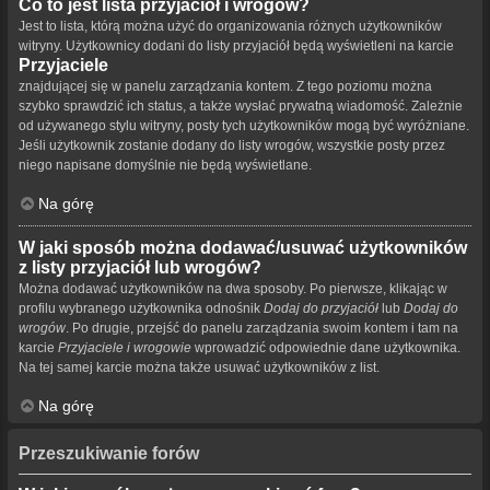
Co to jest lista przyjaciół i wrogów?
Jest to lista, którą można użyć do organizowania różnych użytkowników
witryny. Użytkownicy dodani do listy przyjaciół będą wyświetleni na karcie
Przyjaciele
znajdującej się w panelu zarządzania kontem. Z tego poziomu można
szybko sprawdzić ich status, a także wysłać prywatną wiadomość. Zależnie
od używanego stylu witryny, posty tych użytkowników mogą być wyróżniane.
Jeśli użytkownik zostanie dodany do listy wrogów, wszystkie posty przez
niego napisane domyślnie nie będą wyświetlane.
Na górę
W jaki sposób można dodawać/usuwać użytkowników
z listy przyjaciół lub wrogów?
Można dodawać użytkowników na dwa sposoby. Po pierwsze, klikając w
profilu wybranego użytkownika odnośnik
Dodaj do przyjaciół
lub
Dodaj do
wrogów
. Po drugie, przejść do panelu zarządzania swoim kontem i tam na
karcie
Przyjaciele i wrogowie
wprowadzić odpowiednie dane użytkownika.
Na tej samej karcie można także usuwać użytkowników z list.
Na górę
Przeszukiwanie forów