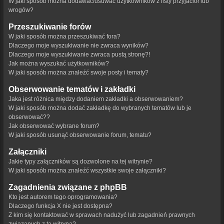
W jaki sposób można dodawać/usuwać użytkowników z listy przyjaciół lub
wrogów?
Przeszukiwanie forów
W jaki sposób można przeszukiwać fora?
Dlaczego moje wyszukiwanie nie zwraca wyników?
Dlaczego moje wyszukiwanie zwraca pustą stronę?!
Jak można wyszukać użytkowników?
W jaki sposób można znaleźć swoje posty i tematy?
Obserwowanie tematów i zakładki
Jaka jest różnica między dodaniem zakładki a obserwowaniem?
W jaki sposób można dodać zakładkę do wybranych tematów lub je
obserwować??
Jak obserwować wybrane forum?
W jaki sposób usunąć obserwowanie forum, tematu?
Załączniki
Jakie typy załączników są dozwolone na tej witrynie?
W jaki sposób można znaleźć wszystkie swoje załączniki?
Zagadnienia związane z phpBB
Kto jest autorem tego oprogramowania?
Dlaczego funkcja X nie jest dostępna?
Z kim się kontaktować w sprawach nadużyć lub zagadnień prawnych
związanych z tą witryną?