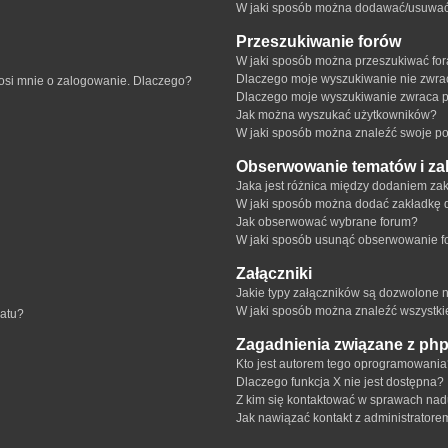
W jaki sposób można dodawać/usuwać u
Przeszukiwanie forów
W jaki sposób można przeszukiwać fo
Dlaczego moje wyszukiwanie nie zwr
rosi mnie o zalogowanie. Dlaczego?
Dlaczego moje wyszukiwanie zwraca p
Jak można wyszukać użytkowników?
W jaki sposób można znaleźć swoje pos
Obserwowanie tematów i za
Jaka jest różnica między dodaniem z
W jaki sposób można dodać zakładkę 
Jak obserwować wybrane forum?
W jaki sposób usunąć obserwowanie f
Załączniki
Jakie typy załączników są dozwolone na
W jaki sposób można znaleźć wszystki
matu?
Zagadnienia związane z ph
Kto jest autorem tego oprogramowani
Dlaczego funkcja X nie jest dostępna?
Z kim się kontaktować w sprawach nad
Jak nawiązać kontakt z administratore