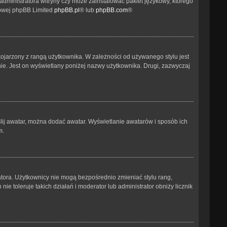
administratora witryny czy może zainstalować pakiet językowy, którego
etowej phpBB Limited
phpBB.pl
® lub
phpBB.com
®
kojarzony z rangą użytkownika. W zależności od używanego stylu jest
nie. Jest on wyświetlany poniżej nazwy użytkownika. Drugi, zazwyczaj
ślij awatar, można dodać awatar. Wyświetlanie awatarów i sposób ich
m.
atora. Użytkownicy nie mogą bezpośrednio zmieniać stylu rang,
nie toleruje takich działań i moderator lub administrator obniży licznik