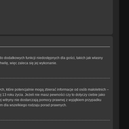
 do dodatkowych funkcji niedostępnych dla gości, takich jak własny
wilę, więc zaleca się jej wykonanie.
ch, które potencjalnie mogą zbierać informacje od osób małoletnich –
3 roku życia. Jeżeli nie masz pewności czy to dotyczy ciebie jako
tej witryny nie dostarczają pomocy prawnej z wyjątkiem przypadku
ym dla wszelkiego rodzaju porad prawnych.