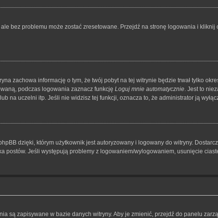
le bez problemu może zostać zresetowane. Przejdź na stronę logowania i kliknij o
tryna zachowa informację o tym, że twój pobyt na tej witrynie będzie trwał tylko o
owaną, podczas logowania zaznacz funkcję
Loguj mnie automatycznie
. Jest to ni
 na uczelni itp. Jeśli nie widzisz tej funkcji, oznacza to, że administrator ją wyłącz
hpBB dzięki, którym użytkownik jest autoryzowany i logowany do witryny. Dostarcza
nika postów. Jeśli występują problemy z logowaniem/wylogowaniem, usunięcie cia
ienia są zapisywane w bazie danych witryny. Aby je zmienić, przejdź do panelu z