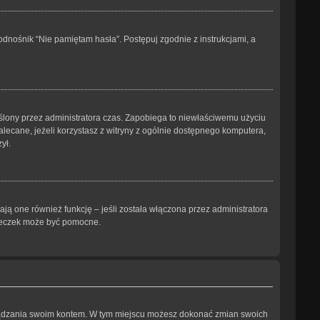
dnośnik “Nie pamiętam hasła”. Postępuj zgodnie z instrukcjami, a
kreślony przez administratora czas. Zapobiega to niewłaściwemu użyciu
ezalecane, jeżeli korzystasz z witryny z ogólnie dostępnego komputera,
ył.
ją one również funkcję – jeśli została włączona przez administratora
steczek może być pomocne.
arządzania swoim kontem. W tym miejscu możesz dokonać zmian swoich