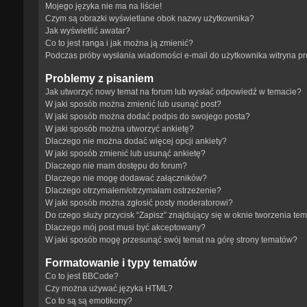
Mojego języka nie ma na liście!
Czym są obrazki wyświetlane obok nazwy użytkownika?
Jak wyświetlić awatar?
Co to jest ranga i jak można ją zmienić?
Podczas próby wysłania wiadomości e-mail do użytkownika witryna p
Problemy z pisaniem
Jak utworzyć nowy temat na forum lub wysłać odpowiedź w temacie?
W jaki sposób można zmienić lub usunąć post?
W jaki sposób można dodać podpis do swojego posta?
W jaki sposób można utworzyć ankietę?
Dlaczego nie można dodać więcej opcji ankiety?
W jaki sposób zmienić lub usunąć ankietę?
Dlaczego nie mam dostępu do forum?
Dlaczego nie mogę dodawać załączników?
Dlaczego otrzymałem/otrzymałam ostrzeżenie?
W jaki sposób można zgłosić posty moderatorowi?
Do czego służy przycisk “Zapisz” znajdujący się w oknie tworzenia te
Dlaczego mój post musi być akceptowany?
W jaki sposób mogę przesunąć swój temat na górę strony tematów?
Formatowanie i typy tematów
Co to jest BBCode?
Czy można używać języka HTML?
Co to są są emotikony?