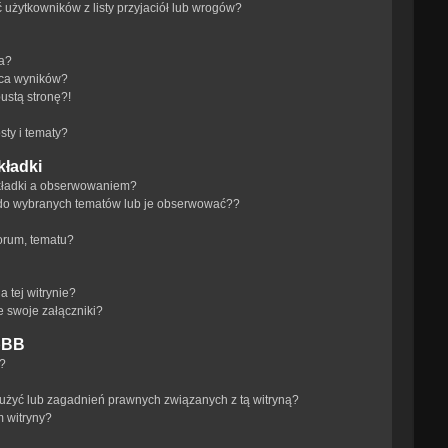
żytkowników z listy przyjaciół lub wrogów?
ra?
aca wyników?
ustą stronę?!
ty i tematy?
kładki
akładki a obserwowaniem?
do wybranych tematów lub je obserwować??
orum, tematu?
 tej witrynie?
e swoje załączniki?
pBB
a?
użyć lub zagadnień prawnych związanych z tą witryną?
m witryny?