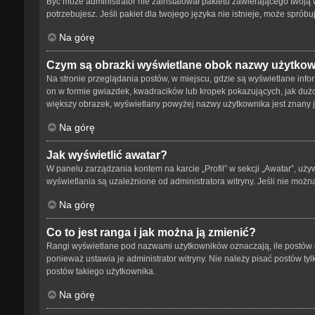
Być może administrator nie zainstalował pakietu zawierającego twoją w
potrzebujesz. Jeśli pakiet dla twojego języka nie istnieje, może spró
Na górę
Czym są obrazki wyświetlane obok nazwy użytko
Na stronie przeglądania postów, w miejscu, gdzie są wyświetlane info
on w formie gwiazdek, kwadracików lub kropek pokazujących, jak dużo p
większy obrazek, wyświetlany powyżej nazwy użytkownika jest znany ja
Na górę
Jak wyświetlić awatar?
W panelu zarządzania kontem na karcie „Profil” w sekcji „Awatar”, uży
wyświetlania są uzależnione od administratora witryny. Jeśli nie możn
Na górę
Co to jest ranga i jak można ją zmienić?
Rangi wyświetlane pod nazwami użytkowników oznaczają, ile postów da
ponieważ ustawia je administrator witryny. Nie należy pisać postów tylk
postów takiego użytkownika.
Na górę