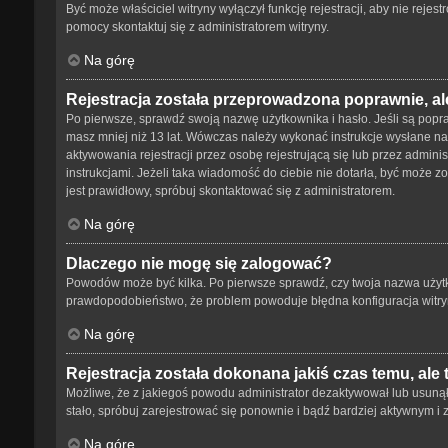
Być może właściciel witryny wyłączył funkcję rejestracji, aby nie reje
pomocy skontaktuj się z administratorem witryny.
Na górę
Rejestracja została przeprowadzona poprawnie, al
Po pierwsze, sprawdź swoją nazwę użytkownika i hasło. Jeśli są popra
masz mniej niż 13 lat. Wówczas należy wykonać instrukcje wysłane na 
aktywowania rejestracji przez osobę rejestrującą się lub przez adminis
instrukcjami. Jeżeli taka wiadomość do ciebie nie dotarła, być może 
jest prawidłowy, spróbuj skontaktować się z administratorem.
Na górę
Dlaczego nie mogę się zalogować?
Powodów może być kilka. Po pierwsze sprawdź, czy twoja nazwa użytkown
prawdopodobieństwo, że problem powoduje błędna konfiguracja witryny,
Na górę
Rejestracja została dokonana jakiś czas temu, ale
Możliwe, że z jakiegoś powodu administrator dezaktywował lub usunął tw
stało, spróbuj zarejestrować się ponownie i bądź bardziej aktywnym
Na górę