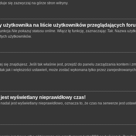
duje się zazwyczaj na górze stron witryny.
 użytkownika na liście użytkowników przeglądających for
funkcja
Nie pokazuj statusu online
. Włącz tę funkcję, zaznaczając
Tak
. Nazwa użytk
ytych użytkowników.
órej się znajdujesz. Jeśli tak właśnie jest, przejdź do panelu zarządzania kontem i
 tak jak i większości ustawień, może zostać wykonana tylko przez zarejestrowanyc
 jest wyświetlany nieprawidłowy czas!
nadal jest wyświetlany nieprawidłowo, oznacza to, że czas na serwerze jest ustawi