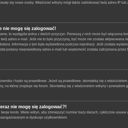
strowały się nowe osoby. Właściciel witryny mógł także zablokować twój adres IP lu
e nie mogę się zalogować!
wne, to wystąpiła jedna z dwóch przyczyn. Pierwszą z nich może być włączona funk
twój adres e-mail. Jeśli nie to było przyczyną, być może nie została aktywowana
tratora. Informacja o tym była wyświetlona podczas rejestracji. Jeśli została wysł
został podany nieprawidłowy adres e-mail lub wiadomość została zatrzymana przez f
ika i hasło są prawidłowe. Jeżeli są prawidłowe, skontaktuj się z właścicielem wit
 na której znajduje się forum. Skontaktuj się z właścicielem witryny i powiadom 
 teraz nie mogę się zalogować?!
oje konto. Wiele witryn, aby zmniejszyć rozmiar bazy danych, cyklicznie usuwa użyt
 i zaangażowanym w dyskusje użytkownikiem.