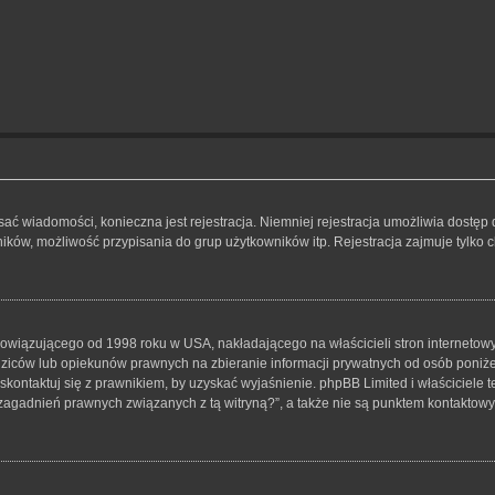
isać wiadomości, konieczna jest rejestracja. Niemniej rejestracja umożliwia dostęp
ków, możliwość przypisania do grup użytkowników itp. Rejestracja zajmuje tylko ch
bowiązującego od 1998 roku w USA, nakładającego na właścicieli stron internetowy
iców lub opiekunów prawnych na zbieranie informacji prywatnych od osób poniżej 1
skontaktuj się z prawnikiem, by uzyskać wyjaśnienie. phpBB Limited i właściciele 
zagadnień prawnych związanych z tą witryną?”, a także nie są punktem kontaktow