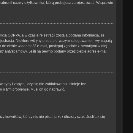
b zabronił nazwy użytkownika, którą próbujesz zarejestrować. W sprawie
cja COPPA, a w czasie rejestracji została podana informacja, że
 rejestracja. Niektóre witryny przed pierwszym zalogowaniem wymagają
ana do ciebie wiadomość e-mail, postępuj zgodnie z zawartymi w niej
iltr antyspamowy. Jeśli na pewno podany przez ciebie adres e-mail
ryny i zapytaj, czy cię nie zablokowano. Istnieje też
go o tym problemie. Musi on go naprawić.
kowników, którzy nic nie pisali przez dłuższy czas. Jeśli tak się