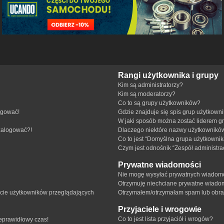
Rangi użytkownika i grupy
Kim są administratorzy?
Kim są moderatorzy?
Co to są grupy użytkowników?
ogować!
Gdzie znajduje się spis grup użytkown
W jaki sposób można zostać liderem g
 zalogować?!
Dlaczego niektóre nazwy użytkowników
Co to jest “Domyślna grupa użytkownik
Czym jest odnośnik “Zespół administra
Prywatne wiadomości
Nie mogę wysyłać prywatnych wiadomo
Otrzymuję niechciane prywatne wiado
ście użytkowników przeglądających
Otrzymałem/otrzymałam spam lub obraźl
Przyjaciele i wrogowie
Co to jest lista przyjaciół i wrogów?
ieprawidłowy czas!