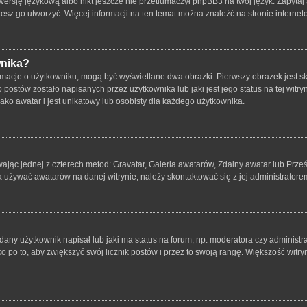
ersję językową albo nikt jeszcze nie przetłumaczył phpBB3 na twój język. Zapytaj 
bujesz go utworzyć. Więcej informacji na ten temat można znaleźć na stronie intern
wnika?
rmacje o użytkowniku, mogą być wyświetlane dwa obrazki. Pierwszy obrazek jest s
ostów zostało napisanych przez użytkownika lub jaki jest jego status na tej witry
ko awatar i jest unikatowy lub osobisty dla każdego użytkownika.
wając jednej z czterech metod: Gravatar, Galeria awatarów, Zdalny awatar lub Prze
a używać awatarów na danej witrynie, należy skontaktować się z jej administratore
ny użytkownik napisał lub jaki ma status na forum, np. moderatora czy administr
o po to, aby zwiększyć swój licznik postów i przez to swoją rangę. Większość witryn 