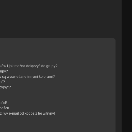
ików i jak można dołączyć do grupy?
rupy?
 są wyświetlane innymi kolorami?
a”?
cyjny”?
ści!
mości!
iwy e-mail od kogoś z tej witryny!