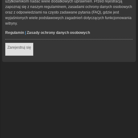
użytkownikom nadać wiele dodatkowych uprawnień. Przed rejestracją
zapoznaj się z naszym regulaminem, zasadami ochrony danych osobowych
oraz z odpowiedziami na często zadawane pytania (FAQ), gdzie jest
wyjaśnionych wiele podstawowych zagadnień dotyczących funkcjonowania
witryny.
Regulamin
|
Zasady ochrony danych osobowych
Zarejestruj się