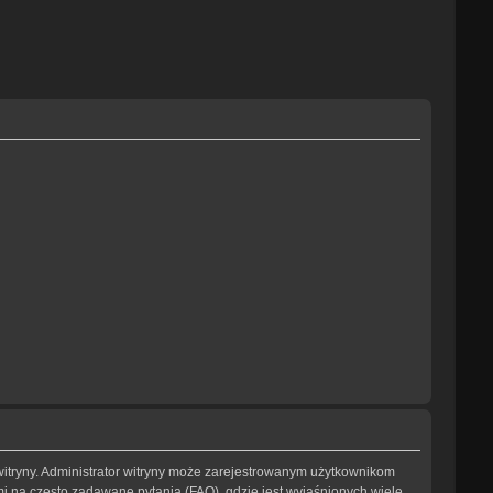
witryny. Administrator witryny może zarejestrowanym użytkownikom
na często zadawane pytania (FAQ), gdzie jest wyjaśnionych wiele