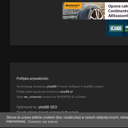
Polityka prywatności.
Technologię dostarcza
phpBB
® Forum Software © phpBB Limited
Polski pakiet językowy dostarcza
phpBB.pl
Style
we_universal
created by INVENTEA & v12mike
Optimized by:
phpBB SEO
Zasady ochrony danych osobowych
Regulamin
Strona ta używa plików cookies (tzw. ciasteczka) w celach statystycznych, r
internetowej.
Dowiedz się więcej