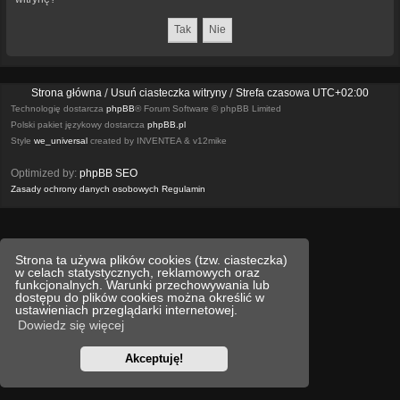
Strona główna
Usuń ciasteczka witryny
Strefa czasowa
UTC+02:00
Technologię dostarcza
phpBB
® Forum Software © phpBB Limited
Polski pakiet językowy dostarcza
phpBB.pl
Style
we_universal
created by INVENTEA & v12mike
Optimized by:
phpBB SEO
Zasady ochrony danych osobowych
Regulamin
Strona ta używa plików cookies (tzw. ciasteczka)
w celach statystycznych, reklamowych oraz
funkcjonalnych. Warunki przechowywania lub
dostępu do plików cookies można określić w
ustawieniach przeglądarki internetowej.
Dowiedz się więcej
Akceptuję!