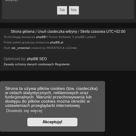
Strona główna
Usuń ciasteczka witryny
Strefa czasowa
UTC+02:00
Technologię dostarcza
phpBB
® Forum Software © phpBB Limited
Polski pakiet językowy dostarcza
phpBB.pl
Style
we_universal
created by INVENTEA & v12mike
Optimized by:
phpBB SEO
Zasady ochrony danych osobowych
Regulamin
Strona ta używa plików cookies (tzw. ciasteczka)
w celach statystycznych, reklamowych oraz
funkcjonalnych. Warunki przechowywania lub
dostępu do plików cookies można określić w
ustawieniach przeglądarki internetowej.
Dowiedz się więcej
Akceptuję!