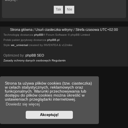
Strona główna
Usuń ciasteczka witryny
Strefa czasowa
UTC+02:00
Technologię dostarcza
phpBB
® Forum Software © phpBB Limited
Polski pakiet językowy dostarcza
phpBB.pl
Style
we_universal
created by INVENTEA & v12mike
Optimized by:
phpBB SEO
Zasady ochrony danych osobowych
Regulamin
Strona ta używa plików cookies (tzw. ciasteczka)
w celach statystycznych, reklamowych oraz
funkcjonalnych. Warunki przechowywania lub
dostępu do plików cookies można określić w
ustawieniach przeglądarki internetowej.
Dowiedz się więcej
Akceptuję!