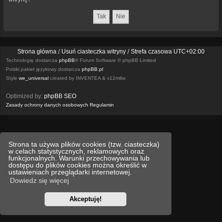
Strona główna
Usuń ciasteczka witryny
Strefa czasowa
UTC+02:00
Technologię dostarcza
phpBB
® Forum Software © phpBB Limited
Polski pakiet językowy dostarcza
phpBB.pl
Style
we_universal
created by INVENTEA & v12mike
Optimized by:
phpBB SEO
Zasady ochrony danych osobowych
Regulamin
Strona ta używa plików cookies (tzw. ciasteczka)
w celach statystycznych, reklamowych oraz
funkcjonalnych. Warunki przechowywania lub
dostępu do plików cookies można określić w
ustawieniach przeglądarki internetowej.
Dowiedz się więcej
Akceptuję!