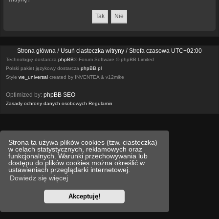
Strona główna
Usuń ciasteczka witryny
Strefa czasowa
UTC+02:00
Technologię dostarcza
phpBB
® Forum Software © phpBB Limited
Polski pakiet językowy dostarcza
phpBB.pl
Style
we_universal
created by INVENTEA & v12mike
Optimized by:
phpBB SEO
Zasady ochrony danych osobowych
Regulamin
Strona ta używa plików cookies (tzw. ciasteczka)
w celach statystycznych, reklamowych oraz
funkcjonalnych. Warunki przechowywania lub
dostępu do plików cookies można określić w
ustawieniach przeglądarki internetowej.
Dowiedz się więcej
Akceptuję!