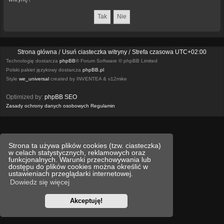
Strona główna
Usuń ciasteczka witryny
Strefa czasowa
UTC+02:00
Technologię dostarcza
phpBB
® Forum Software © phpBB Limited
Polski pakiet językowy dostarcza
phpBB.pl
Style
we_universal
created by INVENTEA & v12mike
Optimized by:
phpBB SEO
Zasady ochrony danych osobowych
Regulamin
Strona ta używa plików cookies (tzw. ciasteczka)
w celach statystycznych, reklamowych oraz
funkcjonalnych. Warunki przechowywania lub
dostępu do plików cookies można określić w
ustawieniach przeglądarki internetowej.
Dowiedz się więcej
Akceptuję!