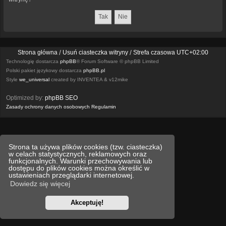
Strona główna
Usuń ciasteczka witryny
Strefa czasowa
UTC+02:00
Technologię dostarcza
phpBB
® Forum Software © phpBB Limited
Polski pakiet językowy dostarcza
phpBB.pl
Style
we_universal
created by INVENTEA & v12mike
Optimized by:
phpBB SEO
Zasady ochrony danych osobowych
Regulamin
Strona ta używa plików cookies (tzw. ciasteczka)
w celach statystycznych, reklamowych oraz
funkcjonalnych. Warunki przechowywania lub
dostępu do plików cookies można określić w
ustawieniach przeglądarki internetowej.
Dowiedz się więcej
Akceptuję!