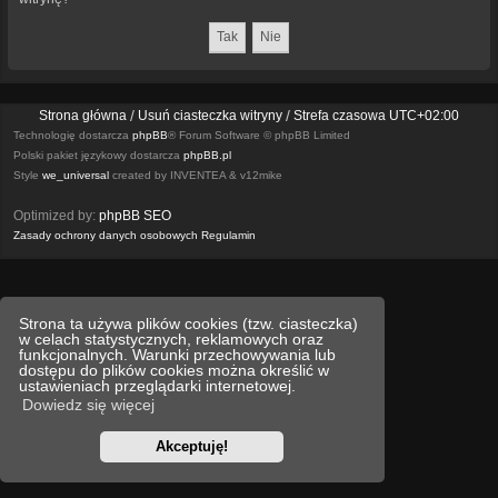
Strona główna
Usuń ciasteczka witryny
Strefa czasowa
UTC+02:00
Technologię dostarcza
phpBB
® Forum Software © phpBB Limited
Polski pakiet językowy dostarcza
phpBB.pl
Style
we_universal
created by INVENTEA & v12mike
Optimized by:
phpBB SEO
Zasady ochrony danych osobowych
Regulamin
Strona ta używa plików cookies (tzw. ciasteczka)
w celach statystycznych, reklamowych oraz
funkcjonalnych. Warunki przechowywania lub
dostępu do plików cookies można określić w
ustawieniach przeglądarki internetowej.
Dowiedz się więcej
Akceptuję!