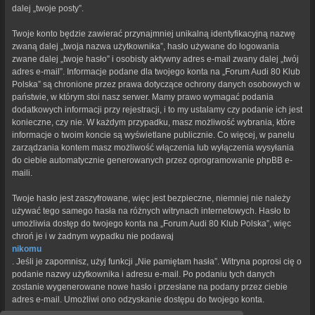
dalej „twoje posty”.
Twoje konto będzie zawierać przynajmniej unikalną identyfikacyjną nazwę
zwaną dalej „twoja nazwa użytkownika”, hasło używane do logowania
zwane dalej „twoje hasło” i osobisty aktywny adres e-mail zwany dalej „twój
adres e-mail”. Informacje podane dla twojego konta na „Forum Audi 80 Klub
Polska” są chronione przez prawa dotyczące ochrony danych osobowych w
państwie, w którym stoi nasz serwer. Mamy prawo wymagać podania
dodatkowych informacji przy rejestracji, i to my ustalamy czy podanie ich jest
konieczne, czy nie. W każdym przypadku, masz możliwość wybrania, które
informacje o twoim koncie są wyświetlane publicznie. Co więcej, w panelu
zarządzania kontem masz możliwość włączenia lub wyłączenia wysyłania
do ciebie automatycznie generowanych przez oprogramowanie phpBB e-
maili.
Twoje hasło jest zaszyfrowane, więc jest bezpieczne, niemniej nie należy
używać tego samego hasła na różnych witrynach internetowych. Hasło to
umożliwia dostęp do twojego konta na „Forum Audi 80 Klub Polska”, więc
chroń je i w żadnym wypadku nie podawaj
nikomu
. Jeśli je zapomnisz, użyj funkcji „Nie pamiętam hasła”. Witryna poprosi cię o
podanie nazwy użytkownika i adresu e-mail. Po podaniu tych danych
zostanie wygenerowane nowe hasło i przesłane na podany przez ciebie
adres e-mail. Umożliwi ono odzyskanie dostępu do twojego konta.