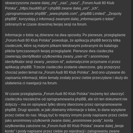
stowarzyszone zwane dalej „my”, „nas”, „nasz”, „Forum Audi 80 Klub
Polska”, „https://audi80.pl” i phpBB zwane dalej „oni”, „ich”,
„oprogramowanie phpBB”, „www.phpbb.com”, „phpBB Limited”, „Zespoły
phpBB”, korzystają z informacji zwanymi dalej „informacjami o tobie”
zebranych w czasie dowolnej twojej sesji na forum.
Informacje o tobie są zbierane na dwa sposoby. Po pierwsze, przeglądanie
„Forum Audi 80 Klub Polska” powoduje, że aplikacja phpBB tworzy kilka
ciasteczek, które są małymi plikami tekstowymi pobranymi do katalogu
plików tymczasowych twojej przeglądarki. Pierwsze dwa ciasteczka
zawierają identyfikator użytkownika zwany „user-id” i anonimowy
identyfikator sesji zwany „session-id”, automatycznie przyznane ci przez
aplikację phpBB. Trzecie ciasteczko zostanie utworzone, gdy przejrzysz
chociaż jeden temat na „Forum Audi 80 Klub Polska”. Jest ono używane do
zapisania informacji, które tematy zostały przez ciebie przeczytane i służy do
ułatwienia ci nawigacji na forum.
W czasie przeglądania „Forum Audi 80 Klub Polska” możemy też utworzyć
ciasteczka niezależne od oprogramowania phpBB, ale ich ten dokument nie
dotyczy – ma on opisywać tylko strony stworzone przez oprogramowanie
phpBB. Drugi sposób, w jaki zbieramy informacje o tobie, to dane wysyłane
przez ciebie do nas. Mogą być to między innymi posty napisane przez ciebie
jako anonimowy użytkownik zwane dalej „anonimowe posty”, konta
użytkownika założone na „Forum Audi 80 Klub Polska” zwane dalej „twoje
konto” i posty napisane przez ciebie po rejestracji i zalogowaniu zwane