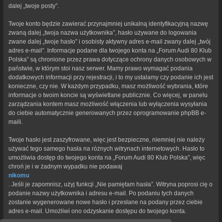
dalej „twoje posty”.
Twoje konto będzie zawierać przynajmniej unikalną identyfikacyjną nazwę
zwaną dalej „twoja nazwa użytkownika”, hasło używane do logowania
zwane dalej „twoje hasło” i osobisty aktywny adres e-mail zwany dalej „twój
adres e-mail”. Informacje podane dla twojego konta na „Forum Audi 80 Klub
Polska” są chronione przez prawa dotyczące ochrony danych osobowych w
państwie, w którym stoi nasz serwer. Mamy prawo wymagać podania
dodatkowych informacji przy rejestracji, i to my ustalamy czy podanie ich jest
konieczne, czy nie. W każdym przypadku, masz możliwość wybrania, które
informacje o twoim koncie są wyświetlane publicznie. Co więcej, w panelu
zarządzania kontem masz możliwość włączenia lub wyłączenia wysyłania
do ciebie automatycznie generowanych przez oprogramowanie phpBB e-
maili.
Twoje hasło jest zaszyfrowane, więc jest bezpieczne, niemniej nie należy
używać tego samego hasła na różnych witrynach internetowych. Hasło to
umożliwia dostęp do twojego konta na „Forum Audi 80 Klub Polska”, więc
chroń je i w żadnym wypadku nie podawaj
nikomu
. Jeśli je zapomnisz, użyj funkcji „Nie pamiętam hasła”. Witryna poprosi cię o
podanie nazwy użytkownika i adresu e-mail. Po podaniu tych danych
zostanie wygenerowane nowe hasło i przesłane na podany przez ciebie
adres e-mail. Umożliwi ono odzyskanie dostępu do twojego konta.