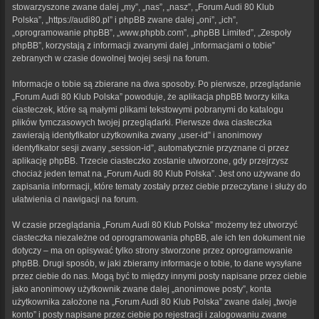
stowarzyszone zwane dalej „my”, „nas”, „nasz”, „Forum Audi 80 Klub
Polska”, „https://audi80.pl” i phpBB zwane dalej „oni”, „ich”,
„oprogramowanie phpBB”, „www.phpbb.com”, „phpBB Limited”, „Zespoły
phpBB”, korzystają z informacji zwanymi dalej „informacjami o tobie”
zebranych w czasie dowolnej twojej sesji na forum.
Informacje o tobie są zbierane na dwa sposoby. Po pierwsze, przeglądanie
„Forum Audi 80 Klub Polska” powoduje, że aplikacja phpBB tworzy kilka
ciasteczek, które są małymi plikami tekstowymi pobranymi do katalogu
plików tymczasowych twojej przeglądarki. Pierwsze dwa ciasteczka
zawierają identyfikator użytkownika zwany „user-id” i anonimowy
identyfikator sesji zwany „session-id”, automatycznie przyznane ci przez
aplikację phpBB. Trzecie ciasteczko zostanie utworzone, gdy przejrzysz
chociaż jeden temat na „Forum Audi 80 Klub Polska”. Jest ono używane do
zapisania informacji, które tematy zostały przez ciebie przeczytane i służy do
ułatwienia ci nawigacji na forum.
W czasie przeglądania „Forum Audi 80 Klub Polska” możemy też utworzyć
ciasteczka niezależne od oprogramowania phpBB, ale ich ten dokument nie
dotyczy – ma on opisywać tylko strony stworzone przez oprogramowanie
phpBB. Drugi sposób, w jaki zbieramy informacje o tobie, to dane wysyłane
przez ciebie do nas. Mogą być to między innymi posty napisane przez ciebie
jako anonimowy użytkownik zwane dalej „anonimowe posty”, konta
użytkownika założone na „Forum Audi 80 Klub Polska” zwane dalej „twoje
konto” i posty napisane przez ciebie po rejestracji i zalogowaniu zwane