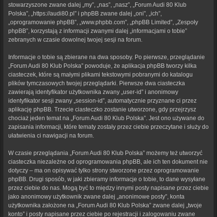
stowarzyszone zwane dalej „my”, „nas”, „nasz”, „Forum Audi 80 Klub
Polska”, „https://audi80.pl” i phpBB zwane dalej „oni”, „ich”,
„oprogramowanie phpBB”, „www.phpbb.com”, „phpBB Limited”, „Zespoły
phpBB”, korzystają z informacji zwanymi dalej „informacjami o tobie”
zebranych w czasie dowolnej twojej sesji na forum.
Informacje o tobie są zbierane na dwa sposoby. Po pierwsze, przeglądanie
„Forum Audi 80 Klub Polska” powoduje, że aplikacja phpBB tworzy kilka
ciasteczek, które są małymi plikami tekstowymi pobranymi do katalogu
plików tymczasowych twojej przeglądarki. Pierwsze dwa ciasteczka
zawierają identyfikator użytkownika zwany „user-id” i anonimowy
identyfikator sesji zwany „session-id”, automatycznie przyznane ci przez
aplikację phpBB. Trzecie ciasteczko zostanie utworzone, gdy przejrzysz
chociaż jeden temat na „Forum Audi 80 Klub Polska”. Jest ono używane do
zapisania informacji, które tematy zostały przez ciebie przeczytane i służy do
ułatwienia ci nawigacji na forum.
W czasie przeglądania „Forum Audi 80 Klub Polska” możemy też utworzyć
ciasteczka niezależne od oprogramowania phpBB, ale ich ten dokument nie
dotyczy – ma on opisywać tylko strony stworzone przez oprogramowanie
phpBB. Drugi sposób, w jaki zbieramy informacje o tobie, to dane wysyłane
przez ciebie do nas. Mogą być to między innymi posty napisane przez ciebie
jako anonimowy użytkownik zwane dalej „anonimowe posty”, konta
użytkownika założone na „Forum Audi 80 Klub Polska” zwane dalej „twoje
konto” i posty napisane przez ciebie po rejestracji i zalogowaniu zwane