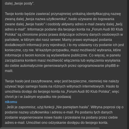
dalej „twoje posty”.
Twoje konto będzie zawierać przynajmniej unikalną identyfikacyjną nazwę
zwaną dalej „twoja nazwa użytkownika”, hasło używane do logowania
zwane dalej „twoje hasło” i osobisty aktywny adres e-mail zwany dalej „twój
adres e-mail”. Informacje podane dla twojego konta na „Forum Audi 80 Klub
Polska” są chronione przez prawa dotyczące ochrony danych osobowych w
państwie, w którym stoi nasz serwer. Mamy prawo wymagać podania
dodatkowych informacji przy rejestracji, i to my ustalamy czy podanie ich jest
konieczne, czy nie. W każdym przypadku, masz możliwość wybrania, które
informacje o twoim koncie są wyświetlane publicznie. Co więcej, w panelu
zarządzania kontem masz możliwość włączenia lub wyłączenia wysyłania
do ciebie automatycznie generowanych przez oprogramowanie phpBB e-
maili.
Twoje hasło jest zaszyfrowane, więc jest bezpieczne, niemniej nie należy
używać tego samego hasła na różnych witrynach internetowych. Hasło to
umożliwia dostęp do twojego konta na „Forum Audi 80 Klub Polska”, więc
chroń je i w żadnym wypadku nie podawaj
nikomu
. Jeśli je zapomnisz, użyj funkcji „Nie pamiętam hasła”. Witryna poprosi cię o
podanie nazwy użytkownika i adresu e-mail. Po podaniu tych danych
zostanie wygenerowane nowe hasło i przesłane na podany przez ciebie
adres e-mail. Umożliwi ono odzyskanie dostępu do twojego konta.