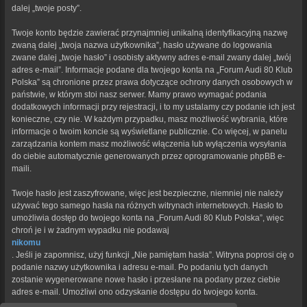
dalej „twoje posty”.
Twoje konto będzie zawierać przynajmniej unikalną identyfikacyjną nazwę
zwaną dalej „twoja nazwa użytkownika”, hasło używane do logowania
zwane dalej „twoje hasło” i osobisty aktywny adres e-mail zwany dalej „twój
adres e-mail”. Informacje podane dla twojego konta na „Forum Audi 80 Klub
Polska” są chronione przez prawa dotyczące ochrony danych osobowych w
państwie, w którym stoi nasz serwer. Mamy prawo wymagać podania
dodatkowych informacji przy rejestracji, i to my ustalamy czy podanie ich jest
konieczne, czy nie. W każdym przypadku, masz możliwość wybrania, które
informacje o twoim koncie są wyświetlane publicznie. Co więcej, w panelu
zarządzania kontem masz możliwość włączenia lub wyłączenia wysyłania
do ciebie automatycznie generowanych przez oprogramowanie phpBB e-
maili.
Twoje hasło jest zaszyfrowane, więc jest bezpieczne, niemniej nie należy
używać tego samego hasła na różnych witrynach internetowych. Hasło to
umożliwia dostęp do twojego konta na „Forum Audi 80 Klub Polska”, więc
chroń je i w żadnym wypadku nie podawaj
nikomu
. Jeśli je zapomnisz, użyj funkcji „Nie pamiętam hasła”. Witryna poprosi cię o
podanie nazwy użytkownika i adresu e-mail. Po podaniu tych danych
zostanie wygenerowane nowe hasło i przesłane na podany przez ciebie
adres e-mail. Umożliwi ono odzyskanie dostępu do twojego konta.