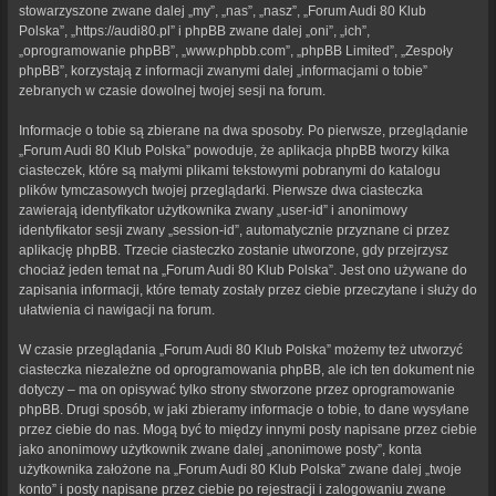
stowarzyszone zwane dalej „my”, „nas”, „nasz”, „Forum Audi 80 Klub
Polska”, „https://audi80.pl” i phpBB zwane dalej „oni”, „ich”,
„oprogramowanie phpBB”, „www.phpbb.com”, „phpBB Limited”, „Zespoły
phpBB”, korzystają z informacji zwanymi dalej „informacjami o tobie”
zebranych w czasie dowolnej twojej sesji na forum.
Informacje o tobie są zbierane na dwa sposoby. Po pierwsze, przeglądanie
„Forum Audi 80 Klub Polska” powoduje, że aplikacja phpBB tworzy kilka
ciasteczek, które są małymi plikami tekstowymi pobranymi do katalogu
plików tymczasowych twojej przeglądarki. Pierwsze dwa ciasteczka
zawierają identyfikator użytkownika zwany „user-id” i anonimowy
identyfikator sesji zwany „session-id”, automatycznie przyznane ci przez
aplikację phpBB. Trzecie ciasteczko zostanie utworzone, gdy przejrzysz
chociaż jeden temat na „Forum Audi 80 Klub Polska”. Jest ono używane do
zapisania informacji, które tematy zostały przez ciebie przeczytane i służy do
ułatwienia ci nawigacji na forum.
W czasie przeglądania „Forum Audi 80 Klub Polska” możemy też utworzyć
ciasteczka niezależne od oprogramowania phpBB, ale ich ten dokument nie
dotyczy – ma on opisywać tylko strony stworzone przez oprogramowanie
phpBB. Drugi sposób, w jaki zbieramy informacje o tobie, to dane wysyłane
przez ciebie do nas. Mogą być to między innymi posty napisane przez ciebie
jako anonimowy użytkownik zwane dalej „anonimowe posty”, konta
użytkownika założone na „Forum Audi 80 Klub Polska” zwane dalej „twoje
konto” i posty napisane przez ciebie po rejestracji i zalogowaniu zwane