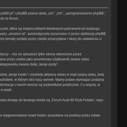
/audi80.pl” i phpBB zwane dalej „oni”, „ich”, „oprogramowanie phpBB”,
sji na forum.
eczek, które są małymi plikami tekstowymi pobranymi do katalogu
wany „session-id”, automatycznie przyznane ci przez aplikację phpBB.
e tematy zostały przez ciebie przeczytane i służy do ułatwienia ci
tyczy – ma on opisywać tylko strony stworzone przez
isane przez ciebie jako anonimowy użytkownik zwane dalej
zalogowaniu zwane dalej „twoje posty”.
ej „twoje hasło” i osobisty aktywny adres e-mail zwany dalej „twój
 państwie, w którym stoi nasz serwer. Mamy prawo wymagać podania
informacje o twoim koncie są wyświetlane publicznie. Co więcej, w
e-maili.
iwia dostęp do twojego konta na „Forum Audi 80 Klub Polska”, więc
tanie wygenerowane nowe hasło i przesłane na podany przez ciebie