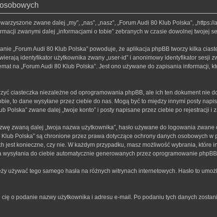
h osobowych
towarzyszone zwane dalej „my”, „nas”, „nasz”, „Forum Audi 80 Klub Polska”, „https:/
macji zwanymi dalej „informacjami o tobie” zebranych w czasie dowolnej twojej se
anie „Forum Audi 80 Klub Polska” powoduje, że aplikacja phpBB tworzy kilka ciast
erają identyfikator użytkownika zwany „user-id” i anonimowy identyfikator sesji z
mat na „Forum Audi 80 Klub Polska”. Jest ono używane do zapisania informacji, któr
zyć ciasteczka niezależne od oprogramowania phpBB, ale ich ten dokument nie do
bie, to dane wysyłane przez ciebie do nas. Mogą być to między innymi posty nap
Polska” zwane dalej „twoje konto” i posty napisane przez ciebie po rejestracji i 
zwę zwaną dalej „twoja nazwa użytkownika”, hasło używane do logowania zwane dal
80 Klub Polska” są chronione przez prawa dotyczące ochrony danych osobowych w
 ich jest konieczne, czy nie. W każdym przypadku, masz możliwość wybrania, które 
a wysyłania do ciebie automatycznie generowanych przez oprogramowanie phpBB 
leży używać tego samego hasła na różnych witrynach internetowych. Hasło to umożl
rosi cię o podanie nazwy użytkownika i adresu e-mail. Po podaniu tych danych zos