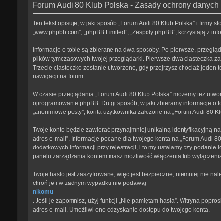
Forum Audi 80 Klub Polska - Zasady ochrony danyc
Ten tekst opisuje, w jaki sposób „Forum Audi 80 Klub Polska” i firmy s
„www.phpbb.com”, „phpBB Limited”, „Zespoły phpBB”, korzystają z infor
Informacje o tobie są zbierane na dwa sposoby. Po pierwsze, przegląd
plików tymczasowych twojej przeglądarki. Pierwsze dwa ciasteczka zawi
Trzecie ciasteczko zostanie utworzone, gdy przejrzysz chociaż jeden te
nawigacji na forum.
W czasie przeglądania „Forum Audi 80 Klub Polska” możemy też utwor
oprogramowanie phpBB. Drugi sposób, w jaki zbieramy informacje o to
„anonimowe posty”, konta użytkownika założone na „Forum Audi 80 Klub 
Twoje konto będzie zawierać przynajmniej unikalną identyfikacyjną na
adres e-mail”. Informacje podane dla twojego konta na „Forum Audi 
dodatkowych informacji przy rejestracji, i to my ustalamy czy podanie
panelu zarządzania kontem masz możliwość włączenia lub wyłączeni
Twoje hasło jest zaszyfrowane, więc jest bezpieczne, niemniej nie na
chroń je i w żadnym wypadku nie podawaj
nikomu
. Jeśli je zapomnisz, użyj funkcji „Nie pamiętam hasła”. Witryna pop
adres e-mail. Umożliwi ono odzyskanie dostępu do twojego konta.