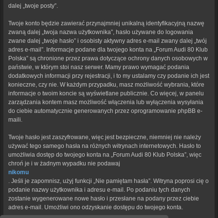
dalej „twoje posty”.
Twoje konto będzie zawierać przynajmniej unikalną identyfikacyjną nazwę
zwaną dalej „twoja nazwa użytkownika”, hasło używane do logowania
zwane dalej „twoje hasło” i osobisty aktywny adres e-mail zwany dalej „twój
adres e-mail”. Informacje podane dla twojego konta na „Forum Audi 80 Klub
Polska” są chronione przez prawa dotyczące ochrony danych osobowych w
państwie, w którym stoi nasz serwer. Mamy prawo wymagać podania
dodatkowych informacji przy rejestracji, i to my ustalamy czy podanie ich jest
konieczne, czy nie. W każdym przypadku, masz możliwość wybrania, które
informacje o twoim koncie są wyświetlane publicznie. Co więcej, w panelu
zarządzania kontem masz możliwość włączenia lub wyłączenia wysyłania
do ciebie automatycznie generowanych przez oprogramowanie phpBB e-
maili.
Twoje hasło jest zaszyfrowane, więc jest bezpieczne, niemniej nie należy
używać tego samego hasła na różnych witrynach internetowych. Hasło to
umożliwia dostęp do twojego konta na „Forum Audi 80 Klub Polska”, więc
chroń je i w żadnym wypadku nie podawaj
nikomu
. Jeśli je zapomnisz, użyj funkcji „Nie pamiętam hasła”. Witryna poprosi cię o
podanie nazwy użytkownika i adresu e-mail. Po podaniu tych danych
zostanie wygenerowane nowe hasło i przesłane na podany przez ciebie
adres e-mail. Umożliwi ono odzyskanie dostępu do twojego konta.