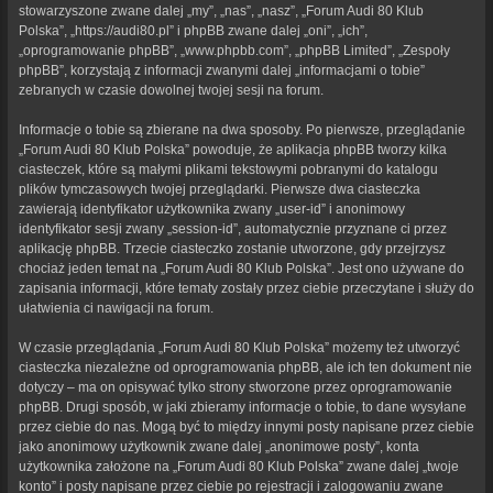
stowarzyszone zwane dalej „my”, „nas”, „nasz”, „Forum Audi 80 Klub
Polska”, „https://audi80.pl” i phpBB zwane dalej „oni”, „ich”,
„oprogramowanie phpBB”, „www.phpbb.com”, „phpBB Limited”, „Zespoły
phpBB”, korzystają z informacji zwanymi dalej „informacjami o tobie”
zebranych w czasie dowolnej twojej sesji na forum.
Informacje o tobie są zbierane na dwa sposoby. Po pierwsze, przeglądanie
„Forum Audi 80 Klub Polska” powoduje, że aplikacja phpBB tworzy kilka
ciasteczek, które są małymi plikami tekstowymi pobranymi do katalogu
plików tymczasowych twojej przeglądarki. Pierwsze dwa ciasteczka
zawierają identyfikator użytkownika zwany „user-id” i anonimowy
identyfikator sesji zwany „session-id”, automatycznie przyznane ci przez
aplikację phpBB. Trzecie ciasteczko zostanie utworzone, gdy przejrzysz
chociaż jeden temat na „Forum Audi 80 Klub Polska”. Jest ono używane do
zapisania informacji, które tematy zostały przez ciebie przeczytane i służy do
ułatwienia ci nawigacji na forum.
W czasie przeglądania „Forum Audi 80 Klub Polska” możemy też utworzyć
ciasteczka niezależne od oprogramowania phpBB, ale ich ten dokument nie
dotyczy – ma on opisywać tylko strony stworzone przez oprogramowanie
phpBB. Drugi sposób, w jaki zbieramy informacje o tobie, to dane wysyłane
przez ciebie do nas. Mogą być to między innymi posty napisane przez ciebie
jako anonimowy użytkownik zwane dalej „anonimowe posty”, konta
użytkownika założone na „Forum Audi 80 Klub Polska” zwane dalej „twoje
konto” i posty napisane przez ciebie po rejestracji i zalogowaniu zwane