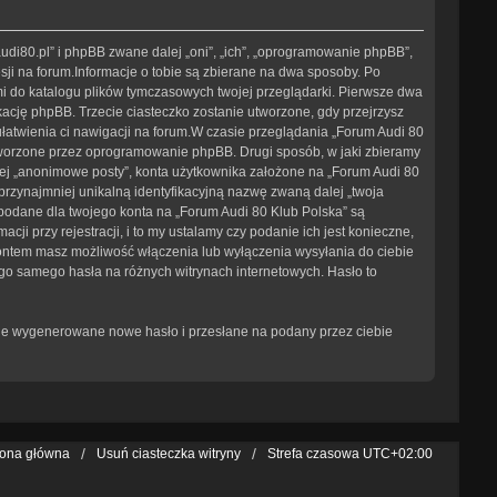
/audi80.pl” i phpBB zwane dalej „oni”, „ich”, „oprogramowanie phpBB”,
sji na forum.Informacje o tobie są zbierane na dwa sposoby. Po
mi do katalogu plików tymczasowych twojej przeglądarki. Pierwsze dwa
ikację phpBB. Trzecie ciasteczko zostanie utworzone, gdy przejrzysz
 ułatwienia ci nawigacji na forum.W czasie przeglądania „Forum Audi 80
tworzone przez oprogramowanie phpBB. Drugi sposób, w jaki zbieramy
lej „anonimowe posty”, konta użytkownika założone na „Forum Audi 80
 przynajmniej unikalną identyfikacyjną nazwę zwaną dalej „twoja
 podane dla twojego konta na „Forum Audi 80 Klub Polska” są
przy rejestracji, i to my ustalamy czy podanie ich jest konieczne,
kontem masz możliwość włączenia lub wyłączenia wysyłania do ciebie
go samego hasła na różnych witrynach internetowych. Hasło to
tanie wygenerowane nowe hasło i przesłane na podany przez ciebie
rona główna
Usuń ciasteczka witryny
Strefa czasowa
UTC+02:00