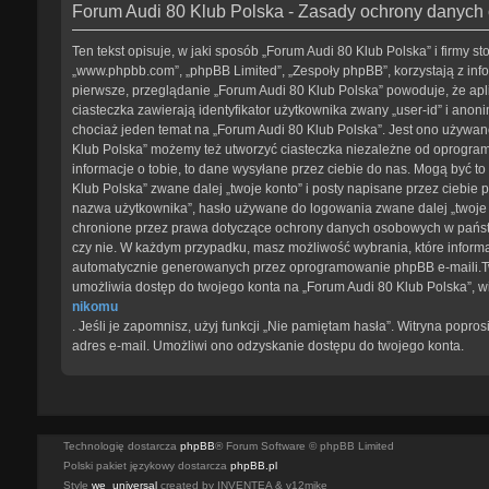
Forum Audi 80 Klub Polska - Zasady ochrony danyc
Ten tekst opisuje, w jaki sposób „Forum Audi 80 Klub Polska” i firmy s
„www.phpbb.com”, „phpBB Limited”, „Zespoły phpBB”, korzystają z info
pierwsze, przeglądanie „Forum Audi 80 Klub Polska” powoduje, że apl
ciasteczka zawierają identyfikator użytkownika zwany „user-id” i anon
chociaż jeden temat na „Forum Audi 80 Klub Polska”. Jest ono używane 
Klub Polska” możemy też utworzyć ciasteczka niezależne od oprogram
informacje o tobie, to dane wysyłane przez ciebie do nas. Mogą być 
Klub Polska” zwane dalej „twoje konto” i posty napisane przez ciebie 
nazwa użytkownika”, hasło używane do logowania zwane dalej „twoje ha
chronione przez prawa dotyczące ochrony danych osobowych w państwie
czy nie. W każdym przypadku, masz możliwość wybrania, które informa
automatycznie generowanych przez oprogramowanie phpBB e-maili.Twoj
umożliwia dostęp do twojego konta na „Forum Audi 80 Klub Polska”, 
nikomu
. Jeśli je zapomnisz, użyj funkcji „Nie pamiętam hasła”. Witryna pop
adres e-mail. Umożliwi ono odzyskanie dostępu do twojego konta.
Technologię dostarcza
phpBB
® Forum Software © phpBB Limited
Polski pakiet językowy dostarcza
phpBB.pl
Style
we_universal
created by INVENTEA & v12mike