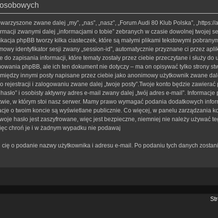
h osobowych
towarzyszone zwane dalej „my”, „nas”, „nasz”, „Forum Audi 80 Klub Polska”, „https:/
rmacji zwanymi dalej „informacjami o tobie” zebranych w czasie dowolnej twojej se
ikacja phpBB tworzy kilka ciasteczek, które są małymi plikami tekstowymi pobrany
imowy identyfikator sesji zwany „session-id”, automatycznie przyznane ci przez apl
do zapisania informacji, które tematy zostały przez ciebie przeczytane i służy do
owania phpBB, ale ich ten dokument nie dotyczy – ma on opisywać tylko strony s
to między innymi posty napisane przez ciebie jako anonimowy użytkownik zwane da
po rejestracji i zalogowaniu zwane dalej „twoje posty”.Twoje konto będzie zawierać
sło” i osobisty aktywny adres e-mail zwany dalej „twój adres e-mail”. Informacje
, w którym stoi nasz serwer. Mamy prawo wymagać podania dodatkowych informacji 
cje o twoim koncie są wyświetlane publicznie. Co więcej, w panelu zarządzania 
e hasło jest zaszyfrowane, więc jest bezpieczne, niemniej nie należy używać te
więc chroń je i w żadnym wypadku nie podawaj
rosi cię o podanie nazwy użytkownika i adresu e-mail. Po podaniu tych danych zos
St