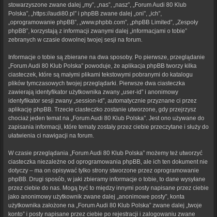
stowarzyszone zwane dalej „my”, „nas”, „nasz”, „Forum Audi 80 Klub
Polska”, „https://audi80.pl” i phpBB zwane dalej „oni”, „ich”,
„oprogramowanie phpBB”, „www.phpbb.com”, „phpBB Limited”, „Zespoły
phpBB”, korzystają z informacji zwanymi dalej „informacjami o tobie”
zebranych w czasie dowolnej twojej sesji na forum.
Informacje o tobie są zbierane na dwa sposoby. Po pierwsze, przeglądanie
„Forum Audi 80 Klub Polska” powoduje, że aplikacja phpBB tworzy kilka
ciasteczek, które są małymi plikami tekstowymi pobranymi do katalogu
plików tymczasowych twojej przeglądarki. Pierwsze dwa ciasteczka
zawierają identyfikator użytkownika zwany „user-id” i anonimowy
identyfikator sesji zwany „session-id”, automatycznie przyznane ci przez
aplikację phpBB. Trzecie ciasteczko zostanie utworzone, gdy przejrzysz
chociaż jeden temat na „Forum Audi 80 Klub Polska”. Jest ono używane do
zapisania informacji, które tematy zostały przez ciebie przeczytane i służy do
ułatwienia ci nawigacji na forum.
W czasie przeglądania „Forum Audi 80 Klub Polska” możemy też utworzyć
ciasteczka niezależne od oprogramowania phpBB, ale ich ten dokument nie
dotyczy – ma on opisywać tylko strony stworzone przez oprogramowanie
phpBB. Drugi sposób, w jaki zbieramy informacje o tobie, to dane wysyłane
przez ciebie do nas. Mogą być to między innymi posty napisane przez ciebie
jako anonimowy użytkownik zwane dalej „anonimowe posty”, konta
użytkownika założone na „Forum Audi 80 Klub Polska” zwane dalej „twoje
konto” i posty napisane przez ciebie po rejestracji i zalogowaniu zwane