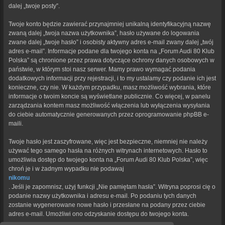
dalej „twoje posty”.
Twoje konto będzie zawierać przynajmniej unikalną identyfikacyjną nazwę
zwaną dalej „twoja nazwa użytkownika”, hasło używane do logowania
zwane dalej „twoje hasło” i osobisty aktywny adres e-mail zwany dalej „twój
adres e-mail”. Informacje podane dla twojego konta na „Forum Audi 80 Klub
Polska” są chronione przez prawa dotyczące ochrony danych osobowych w
państwie, w którym stoi nasz serwer. Mamy prawo wymagać podania
dodatkowych informacji przy rejestracji, i to my ustalamy czy podanie ich jest
konieczne, czy nie. W każdym przypadku, masz możliwość wybrania, które
informacje o twoim koncie są wyświetlane publicznie. Co więcej, w panelu
zarządzania kontem masz możliwość włączenia lub wyłączenia wysyłania
do ciebie automatycznie generowanych przez oprogramowanie phpBB e-
maili.
Twoje hasło jest zaszyfrowane, więc jest bezpieczne, niemniej nie należy
używać tego samego hasła na różnych witrynach internetowych. Hasło to
umożliwia dostęp do twojego konta na „Forum Audi 80 Klub Polska”, więc
chroń je i w żadnym wypadku nie podawaj
nikomu
. Jeśli je zapomnisz, użyj funkcji „Nie pamiętam hasła”. Witryna poprosi cię o
podanie nazwy użytkownika i adresu e-mail. Po podaniu tych danych
zostanie wygenerowane nowe hasło i przesłane na podany przez ciebie
adres e-mail. Umożliwi ono odzyskanie dostępu do twojego konta.