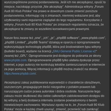
wyszczególnione poniżej postanowienia. Jeśli ich nie akceptujesz, opuść to
miejsce, naciskając przycisk „Nie akceptuję”. Administracja witryny „Forum
Audi 80 Klub Polska” ma prawo w dowolnym czasie zmienić poniższe
postanowienia, informując cię o zmianach, niemniej wskazane jest, aby
użytkownicy sami regularnie zaglądali do tego regulaminu. Korzystanie z
witryny „Forum Audi 80 Klub Polska” po zmianach regulaminu oznacza, że
akceptujesz te zmiany ze wszelkimi konsekwencjami prawnymi.
Nasze fora zwane też „one”, „ich”, „je”, „phpBB software”, „www.phpbb.com”,
„phpBB Limited”, „phpBB Teams” działają w oparciu o oprogramowanie
wykorzystujące technologię phpBB, która jest środowiskiem typu witryny
(bulletin board), wydane na licencji „
GNU General Public License v2
”
zwanej też „GPL”. Oprogramowanie jest dostępne do pobrania ze strony
www.phpbb.com
. Oprogramowanie phpBB tylko ułatwia dyskusje przez
internet, a jego autorzy nie kontrolują tekstów zamieszczanych w internecie
za jego pomocą. Więcej informacji o phpBB można znaleźć na stronie
https://www.phpbb.com/
.
Akceptujesz zakaz publikowania wypowiedzi o charakterze obraźliwym,
oszczerczym, propagującym treści niezgodne z polskim prawem lub
naruszającym cudze prawa autorskie i dobra osobiste. Naruszenie tego
zakazu może skutkować dla ciebie całkowitym zablokowaniem dostępu do
tej witryny, a twój dostawca internetu zostanie powiadomiony o twoim
niewłaściwym zachowaniu. Wyrażasz zgodę na to, że „Forum Audi 80 Klub
Polska” może w każdej chwili usunąć, zmienić, przenieść lub zamknąć