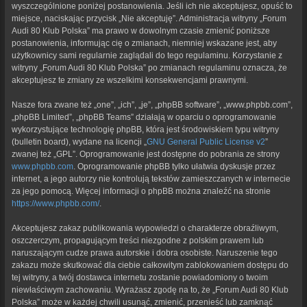
wyszczególnione poniżej postanowienia. Jeśli ich nie akceptujesz, opuść to
miejsce, naciskając przycisk „Nie akceptuję”. Administracja witryny „Forum
Audi 80 Klub Polska” ma prawo w dowolnym czasie zmienić poniższe
postanowienia, informując cię o zmianach, niemniej wskazane jest, aby
użytkownicy sami regularnie zaglądali do tego regulaminu. Korzystanie z
witryny „Forum Audi 80 Klub Polska” po zmianach regulaminu oznacza, że
akceptujesz te zmiany ze wszelkimi konsekwencjami prawnymi.
Nasze fora zwane też „one”, „ich”, „je”, „phpBB software”, „www.phpbb.com”,
„phpBB Limited”, „phpBB Teams” działają w oparciu o oprogramowanie
wykorzystujące technologię phpBB, która jest środowiskiem typu witryny
(bulletin board), wydane na licencji „
GNU General Public License v2
”
zwanej też „GPL”. Oprogramowanie jest dostępne do pobrania ze strony
www.phpbb.com
. Oprogramowanie phpBB tylko ułatwia dyskusje przez
internet, a jego autorzy nie kontrolują tekstów zamieszczanych w internecie
za jego pomocą. Więcej informacji o phpBB można znaleźć na stronie
https://www.phpbb.com/
.
Akceptujesz zakaz publikowania wypowiedzi o charakterze obraźliwym,
oszczerczym, propagującym treści niezgodne z polskim prawem lub
naruszającym cudze prawa autorskie i dobra osobiste. Naruszenie tego
zakazu może skutkować dla ciebie całkowitym zablokowaniem dostępu do
tej witryny, a twój dostawca internetu zostanie powiadomiony o twoim
niewłaściwym zachowaniu. Wyrażasz zgodę na to, że „Forum Audi 80 Klub
Polska” może w każdej chwili usunąć, zmienić, przenieść lub zamknąć