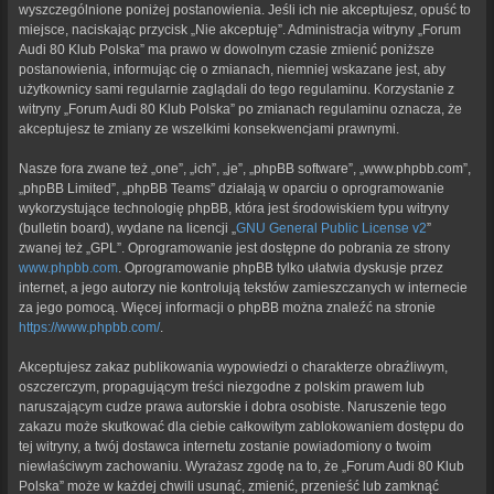
wyszczególnione poniżej postanowienia. Jeśli ich nie akceptujesz, opuść to
miejsce, naciskając przycisk „Nie akceptuję”. Administracja witryny „Forum
Audi 80 Klub Polska” ma prawo w dowolnym czasie zmienić poniższe
postanowienia, informując cię o zmianach, niemniej wskazane jest, aby
użytkownicy sami regularnie zaglądali do tego regulaminu. Korzystanie z
witryny „Forum Audi 80 Klub Polska” po zmianach regulaminu oznacza, że
akceptujesz te zmiany ze wszelkimi konsekwencjami prawnymi.
Nasze fora zwane też „one”, „ich”, „je”, „phpBB software”, „www.phpbb.com”,
„phpBB Limited”, „phpBB Teams” działają w oparciu o oprogramowanie
wykorzystujące technologię phpBB, która jest środowiskiem typu witryny
(bulletin board), wydane na licencji „
GNU General Public License v2
”
zwanej też „GPL”. Oprogramowanie jest dostępne do pobrania ze strony
www.phpbb.com
. Oprogramowanie phpBB tylko ułatwia dyskusje przez
internet, a jego autorzy nie kontrolują tekstów zamieszczanych w internecie
za jego pomocą. Więcej informacji o phpBB można znaleźć na stronie
https://www.phpbb.com/
.
Akceptujesz zakaz publikowania wypowiedzi o charakterze obraźliwym,
oszczerczym, propagującym treści niezgodne z polskim prawem lub
naruszającym cudze prawa autorskie i dobra osobiste. Naruszenie tego
zakazu może skutkować dla ciebie całkowitym zablokowaniem dostępu do
tej witryny, a twój dostawca internetu zostanie powiadomiony o twoim
niewłaściwym zachowaniu. Wyrażasz zgodę na to, że „Forum Audi 80 Klub
Polska” może w każdej chwili usunąć, zmienić, przenieść lub zamknąć