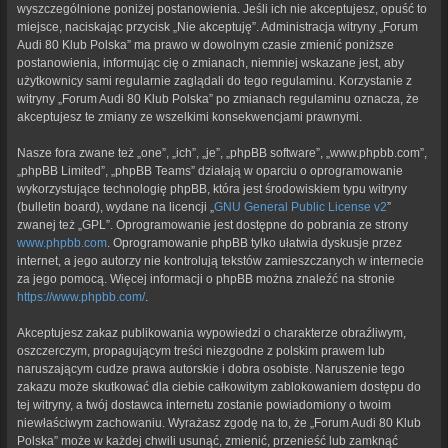
wyszczególnione poniżej postanowienia. Jeśli ich nie akceptujesz, opuść to
miejsce, naciskając przycisk „Nie akceptuję”. Administracja witryny „Forum
Audi 80 Klub Polska” ma prawo w dowolnym czasie zmienić poniższe
postanowienia, informując cię o zmianach, niemniej wskazane jest, aby
użytkownicy sami regularnie zaglądali do tego regulaminu. Korzystanie z
witryny „Forum Audi 80 Klub Polska” po zmianach regulaminu oznacza, że
akceptujesz te zmiany ze wszelkimi konsekwencjami prawnymi.
Nasze fora zwane też „one”, „ich”, „je”, „phpBB software”, „www.phpbb.com”,
„phpBB Limited”, „phpBB Teams” działają w oparciu o oprogramowanie
wykorzystujące technologię phpBB, która jest środowiskiem typu witryny
(bulletin board), wydane na licencji „
GNU General Public License v2
”
zwanej też „GPL”. Oprogramowanie jest dostępne do pobrania ze strony
www.phpbb.com
. Oprogramowanie phpBB tylko ułatwia dyskusje przez
internet, a jego autorzy nie kontrolują tekstów zamieszczanych w internecie
za jego pomocą. Więcej informacji o phpBB można znaleźć na stronie
https://www.phpbb.com/
.
Akceptujesz zakaz publikowania wypowiedzi o charakterze obraźliwym,
oszczerczym, propagującym treści niezgodne z polskim prawem lub
naruszającym cudze prawa autorskie i dobra osobiste. Naruszenie tego
zakazu może skutkować dla ciebie całkowitym zablokowaniem dostępu do
tej witryny, a twój dostawca internetu zostanie powiadomiony o twoim
niewłaściwym zachowaniu. Wyrażasz zgodę na to, że „Forum Audi 80 Klub
Polska” może w każdej chwili usunąć, zmienić, przenieść lub zamknąć