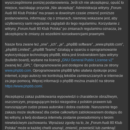
wyszczególnione poniżej postanowienia. Jeśli ich nie akceptujesz, opuść to
miejsce, naciskając przycisk „Nie akceptuję”. Administracja witryny „Forum
Audi 80 Klub Polska” ma prawo w dowolnym czasie zmienić poniższe
postanowienia, informując cię o zmianach, niemniej wskazane jest, aby
użytkownicy sami regularnie zaglądali do tego regulaminu. Korzystanie z
witryny „Forum Audi 80 Klub Polska” po zmianach regulaminu oznacza, że
akceptujesz te zmiany ze wszelkimi konsekwencjami prawnymi.
Nasze fora zwane też „one”, „ich”, „je”, „phpBB software”, „www.phpbb.com”,
„phpBB Limited”, „phpBB Teams” działają w oparciu o oprogramowanie
wykorzystujące technologię phpBB, która jest środowiskiem typu witryny
(bulletin board), wydane na licencji „
GNU General Public License v2
”
zwanej też „GPL”. Oprogramowanie jest dostępne do pobrania ze strony
www.phpbb.com
. Oprogramowanie phpBB tylko ułatwia dyskusje przez
internet, a jego autorzy nie kontrolują tekstów zamieszczanych w internecie
za jego pomocą. Więcej informacji o phpBB można znaleźć na stronie
https://www.phpbb.com/
.
Akceptujesz zakaz publikowania wypowiedzi o charakterze obraźliwym,
oszczerczym, propagującym treści niezgodne z polskim prawem lub
naruszającym cudze prawa autorskie i dobra osobiste. Naruszenie tego
zakazu może skutkować dla ciebie całkowitym zablokowaniem dostępu do
tej witryny, a twój dostawca internetu zostanie powiadomiony o twoim
niewłaściwym zachowaniu. Wyrażasz zgodę na to, że „Forum Audi 80 Klub
Polska” może w każdej chwili usunąć, zmienić, przenieść lub zamknąć