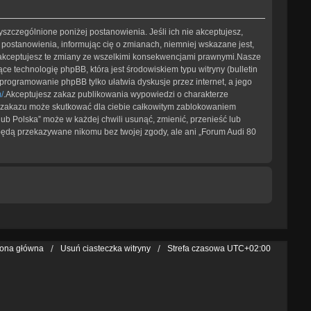
wyszczególnione poniżej postanowienia. Jeśli ich nie akceptujesz,
 postanowienia, informując cię o zmianach, niemniej wskazane jest,
e akceptujesz te zmiany ze wszelkimi konsekwencjami prawnymi.Nasze
e technologię phpBB, która jest środowiskiem typu witryny (bulletin
Oprogramowanie phpBB tylko ułatwia dyskusje przez internet, a jego
/
.Akceptujesz zakaz publikowania wypowiedzi o charakterze
o zakazu może skutkować dla ciebie całkowitym zablokowaniem
ub Polska” może w każdej chwili usunąć, zmienić, przenieść lub
 będą przekazywane nikomu bez twojej zgody, ale ani „Forum Audi 80
rona główna
Usuń ciasteczka witryny
Strefa czasowa
UTC+02:00