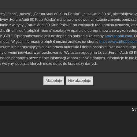
„my”, ”nas”, „nasza”, „Forum Audi 80 Klub Polska”, „https://audi80.pl”, akceptujesz 
 witryny „Forum Audi 80 Klub Polska” ma prawo w dowolnym czasie zmienić poniższe
ystanie z witryny „Forum Audi 80 Klub Polska” po zmianach regulaminu oznacza, ż
 „phpBB Limited”, „phpBB Teams” działają w oparciu o oprogramowanie wykorzystując
eż „GPL”. Oprogramowanie jest dostępne do pobrania ze strony
www.phpbb.com
. 
pomocą. Więcej informacji o phpBB można znaleźć na stronie
https://www.phpbb.com
rawem lub naruszającym cudze prawa autorskie i dobra osobiste. Naruszenie teg
iony o twoim niewłaściwym zachowaniu. Wyrażasz zgodę na to, że „Forum Audi 80 Kl
tkich podanych przez ciebie informacji w naszej bazie danych. Informacje te nie
 witryny, podczas których może dojść do kradzieży danych.
St