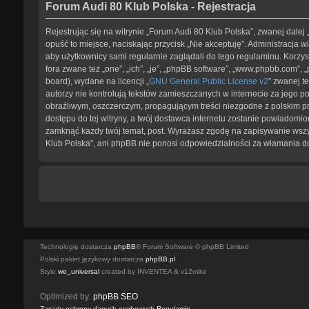
Forum Audi 80 Klub Polska - Rejestracja
Rejestrując się na witrynie „Forum Audi 80 Klub Polska”, zwanej dalej 
opuść to miejsce, naciskając przycisk „Nie akceptuję”. Administracja
aby użytkownicy sami regularnie zaglądali do tego regulaminu. Korz
fora zwane też „one”, „ich”, „je”, „phpBB software”, „www.phpbb.com”,
board), wydane na licencji „
GNU General Public License v2
” zwanej t
autorzy nie kontrolują tekstów zamieszczanych w internecie za jego 
obraźliwym, oszczerczym, propagującym treści niezgodne z polskim p
dostępu do tej witryny, a twój dostawca internetu zostanie powiadom
zamknąć każdy twój temat, post. Wyrażasz zgodę na zapisywanie wszys
Klub Polska”, ani phpBB nie ponosi odpowiedzialności za włamania do
Technologię dostarcza
phpBB
® Forum Software © phpBB Limited
Polski pakiet językowy dostarcza
phpBB.pl
Style
we_universal
created by INVENTEA & v12mike
Optimized by:
phpBB SEO
Zasady ochrony danych osobowych
Regulamin