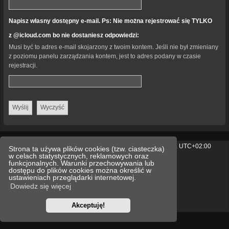
Napisz własny dostępny e-mail. Ps: Nie można rejestrować się TYLKO
z @icloud.com bo nie dostaniesz odpowiedzi:
Musi być to adres e-mail skojarzony z twoim kontem. Jeśli nie był zmieniany
z poziomu panelu zarządzania kontem, jest to adres podany w czasie
rejestracji.
Strona główna
Usuń ciasteczka witryny
Strefa czasowa
UTC+02:00
Strona ta używa plików cookies (tzw. ciasteczka)
w celach statystycznych, reklamowych oraz
Technologię dostarcza
phpBB
® Forum Software © phpBB Limited
funkcjonalnych. Warunki przechowywania lub
Polski pakiet językowy dostarcza
phpBB.pl
dostępu do plików cookies można określić w
Style
we_universal
created by INVENTEA & v12mike
ustawieniach przeglądarki internetowej.
Dowiedz się więcej
Optimized by:
phpBB SEO
Zasady ochrony danych osobowych
Regulamin
Akceptuję!