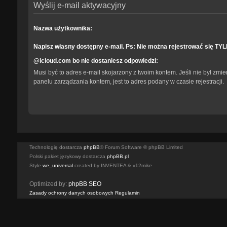
Wyślij e-mail aktywacyjny
Nazwa użytkownika:
Napisz własny dostępny e-mail. Ps: Nie można rejestrować się TY
@icloud.com bo nie dostaniesz odpowiedzi:
Musi być to adres e-mail skojarzony z twoim kontem. Jeśli nie był zmi
panelu zarządzania kontem, jest to adres podany w czasie rejestracji.
Technologię dostarcza
phpBB
® Forum Software © phpBB Limited
Polski pakiet językowy dostarcza
phpBB.pl
Style
we_universal
created by INVENTEA & v12mike
Optimized by:
phpBB SEO
Zasady ochrony danych osobowych
Regulamin