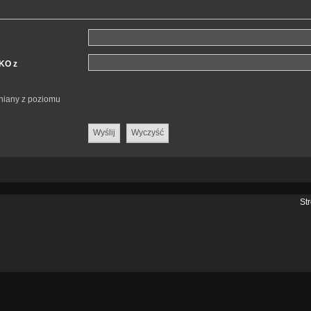
LKO z
eniany z poziomu
St