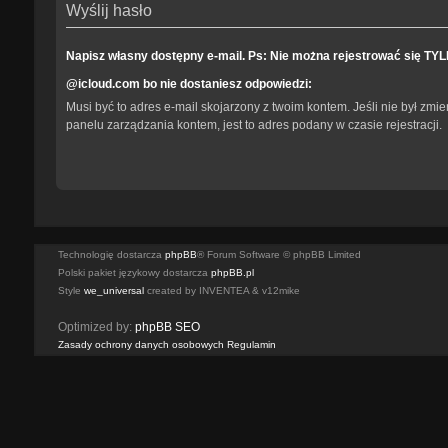
Wyślij hasło
Napisz własny dostępny e-mail. Ps: Nie można rejestrować się TY
@icloud.com bo nie dostaniesz odpowiedzi:
Musi być to adres e-mail skojarzony z twoim kontem. Jeśli nie był zmi
panelu zarządzania kontem, jest to adres podany w czasie rejestracji.
Technologię dostarcza
phpBB
® Forum Software © phpBB Limited
Polski pakiet językowy dostarcza
phpBB.pl
Style
we_universal
created by INVENTEA & v12mike
Optimized by:
phpBB SEO
Zasady ochrony danych osobowych
Regulamin