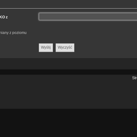
LKO z
eniany z poziomu
St