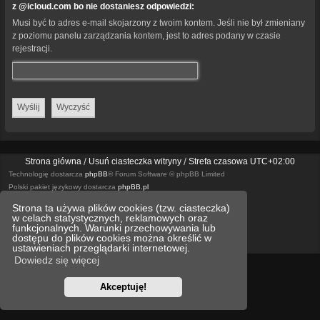
z @icloud.com bo nie dostaniesz odpowiedzi:
Musi być to adres e-mail skojarzony z twoim kontem. Jeśli nie był zmieniany
z poziomu panelu zarządzania kontem, jest to adres podany w czasie
rejestracji.
Strona główna
Usuń ciasteczka witryny
Strefa czasowa
UTC+02:00
Technologię dostarcza
phpBB
® Forum Software © phpBB Limited
Polski pakiet językowy dostarcza
phpBB.pl
Style
we_universal
created by INVENTEA & v12mike
Strona ta używa plików cookies (tzw. ciasteczka)
w celach statystycznych, reklamowych oraz
Optimized by:
phpBB SEO
funkcjonalnych. Warunki przechowywania lub
dostępu do plików cookies można określić w
Zasady ochrony danych osobowych
Regulamin
ustawieniach przeglądarki internetowej.
Dowiedz się więcej
Akceptuję!