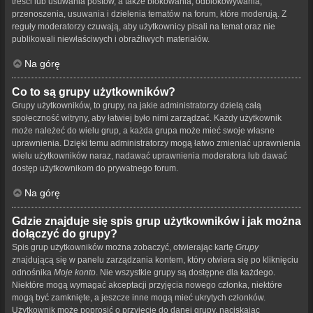
treści lub usuwania postów, a także blokowania, odblokowywania,
przenoszenia, usuwania i dzielenia tematów na forum, które moderują. Z
reguły moderatorzy czuwają, aby użytkownicy pisali na temat oraz nie
publikowali niewłaściwych i obraźliwych materiałów.
Na górę
Co to są grupy użytkowników?
Grupy użytkowników, to grupy, na jakie administratorzy dzielą całą
społeczność witryny, aby łatwiej było nimi zarządzać. Każdy użytkownik
może należeć do wielu grup, a każda grupa może mieć swoje własne
uprawnienia. Dzięki temu administratorzy mogą łatwo zmieniać uprawnienia
wielu użytkowników naraz, nadawać uprawnienia moderatora lub dawać
dostęp użytkownikom do prywatnego forum.
Na górę
Gdzie znajduje się spis grup użytkowników i jak można
dołączyć do grupy?
Spis grup użytkowników można zobaczyć, otwierając kartę
Grupy
znajdującą się w panelu zarządzania kontem, który otwiera się po kliknięciu
odnośnika
Moje konto
. Nie wszystkie grupy są dostępne dla każdego.
Niektóre mogą wymagać akceptacji przyjęcia nowego członka, niektóre
mogą być zamknięte, a jeszcze inne mogą mieć ukrytych członków.
Użytkownik może poprosić o przyjęcie do danej grupy, naciskając