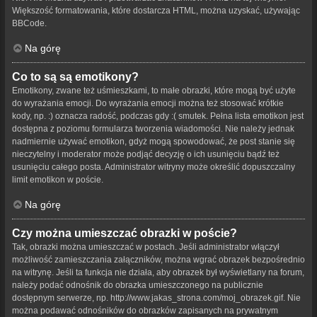
Większość formatowania, które dostarcza HTML, można uzyskać, używając
BBCode.
Na górę
Co to są są emotikony?
Emotikony, zwane też uśmieszkami, to małe obrazki, które mogą być użyte
do wyrażania emocji. Do wyrażania emocji można też stosować krótkie
kody, np. :) oznacza radość, podczas gdy :( smutek. Pełna lista emotikon jest
dostępna z poziomu formularza tworzenia wiadomości. Nie należy jednak
nadmiernie używać emotikon, gdyż mogą spowodować, że post stanie się
nieczytelny i moderator może podjąć decyzję o ich usunięciu bądź też
usunięciu całego posta. Administrator witryny może określić dopuszczalny
limit emotikon w poście.
Na górę
Czy można umieszczać obrazki w poście?
Tak, obrazki można umieszczać w postach. Jeśli administrator włączył
możliwość zamieszczania załączników, można wgrać obrazek bezpośrednio
na witrynę. Jeśli ta funkcja nie działa, aby obrazek był wyświetlany na forum,
należy podać odnośnik do obrazka umieszczonego na publicznie
dostępnym serwerze, np. http://www.jakas_strona.com/moj_obrazek.gif. Nie
można podawać odnośników do obrazków zapisanych na prywatnym