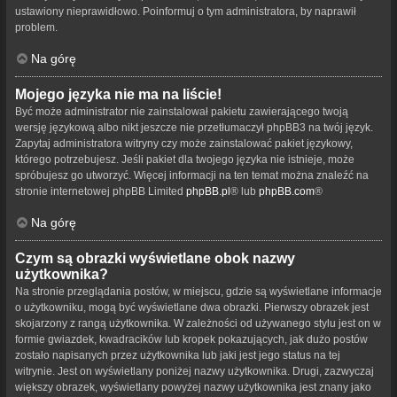
ustawiony nieprawidłowo. Poinformuj o tym administratora, by naprawił
problem.
Na górę
Mojego języka nie ma na liście!
Być może administrator nie zainstalował pakietu zawierającego twoją
wersję językową albo nikt jeszcze nie przetłumaczył phpBB3 na twój język.
Zapytaj administratora witryny czy może zainstalować pakiet językowy,
którego potrzebujesz. Jeśli pakiet dla twojego języka nie istnieje, może
spróbujesz go utworzyć. Więcej informacji na ten temat można znaleźć na
stronie internetowej phpBB Limited
phpBB.pl
® lub
phpBB.com
®
Na górę
Czym są obrazki wyświetlane obok nazwy
użytkownika?
Na stronie przeglądania postów, w miejscu, gdzie są wyświetlane informacje
o użytkowniku, mogą być wyświetlane dwa obrazki. Pierwszy obrazek jest
skojarzony z rangą użytkownika. W zależności od używanego stylu jest on w
formie gwiazdek, kwadracików lub kropek pokazujących, jak dużo postów
zostało napisanych przez użytkownika lub jaki jest jego status na tej
witrynie. Jest on wyświetlany poniżej nazwy użytkownika. Drugi, zazwyczaj
większy obrazek, wyświetlany powyżej nazwy użytkownika jest znany jako