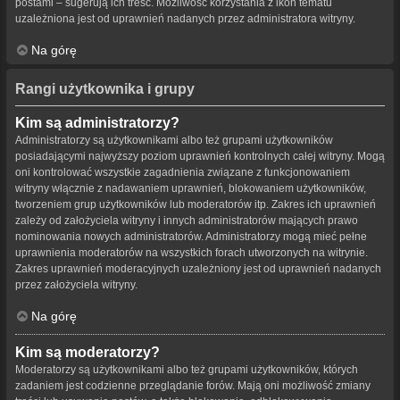
postami – sugerują ich treść. Możliwość korzystania z ikon tematu
uzależniona jest od uprawnień nadanych przez administratora witryny.
Na górę
Rangi użytkownika i grupy
Kim są administratorzy?
Administratorzy są użytkownikami albo też grupami użytkowników
posiadającymi najwyższy poziom uprawnień kontrolnych całej witryny. Mogą
oni kontrolować wszystkie zagadnienia związane z funkcjonowaniem
witryny włącznie z nadawaniem uprawnień, blokowaniem użytkowników,
tworzeniem grup użytkowników lub moderatorów itp. Zakres ich uprawnień
zależy od założyciela witryny i innych administratorów mających prawo
nominowania nowych administratorów. Administratorzy mogą mieć pełne
uprawnienia moderatorów na wszystkich forach utworzonych na witrynie.
Zakres uprawnień moderacyjnych uzależniony jest od uprawnień nadanych
przez założyciela witryny.
Na górę
Kim są moderatorzy?
Moderatorzy są użytkownikami albo też grupami użytkowników, których
zadaniem jest codzienne przeglądanie forów. Mają oni możliwość zmiany