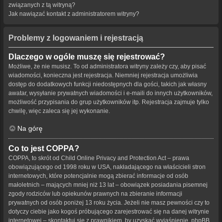
związanych z tą witryną?
Jak nawiązać kontakt z administratorem witryny?
Problemy z logowaniem i rejestracją
Dlaczego w ogóle muszę się rejestrować?
Możliwe, że nie musisz. To od administratora witryny zależy czy, aby pisać
wiadomości, konieczna jest rejestracja. Niemniej rejestracja umożliwia
dostęp do dodatkowych funkcji niedostępnych dla gości, takich jak własny
awatar, wysyłanie prywatnych wiadomości i e-maili do innych użytkowników,
możliwość przypisania do grup użytkowników itp. Rejestracja zajmuje tylko
chwilę, więc zaleca się jej wykonanie.
Na górę
Co to jest COPPA?
COPPA, to skrót od Child Online Privacy and Protection Act – prawa
obowiązującego od 1998 roku w USA, nakładającego na właścicieli stron
internetowych, które potencjalnie mogą zbierać informacje od osób
małoletnich – mających mniej niż 13 lat – obowiązek posiadania pisemnej
zgody rodziców lub opiekunów prawnych na zbieranie informacji
prywatnych od osób poniżej 13 roku życia. Jeżeli nie masz pewności czy to
dotyczy ciebie jako kogoś próbującego zarejestrować się na danej witrynie
internetowej – skontaktuj się z prawnikiem, by uzyskać wyjaśnienie. phpBB