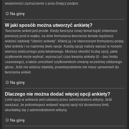
wiadomości zaznaczenie z pola
Dołącz podpis
.
Na górę
W jaki sposób można utworzyć ankietę?
Tworzenie ankiet jest proste. Kiedy tworzysz nowy temat bądź zmieniasz
pierwszy post w wątku, na dole formularza tworzenia tematu będziesz
widzieć etykietę “Utwórz ankietę”. Kliknij ją i w otworzonym formularzu podaj
tytuł ankiety i co najmniej dwie opcje. Każdą opcję należy wpisać w nowym
wierszu widocznego pola tekstowego. Możesz określić liczbę opcji, jakie
użytkownik może wybrać, wyznaczyć czas trwania ankiety (0 – bez limitu
czasowego), a także umożliwić użytkownikom zmianę wcześniej oddanego
głosu. Jeśli nie widzisz etykiety, prawdopodobnie nie masz uprawnień do
tworzenia ankiet.
Na górę
Dlaczego nie można dodać więcej opcji ankiety?
Limit opcji w ankiecie jest ustalany przez administratora witryny. Jeśli
uważasz, że potrzebujesz wstawić więcej opcji niż dozwolony limit,
skontaktuj się z administratorem witryny.
Na górę