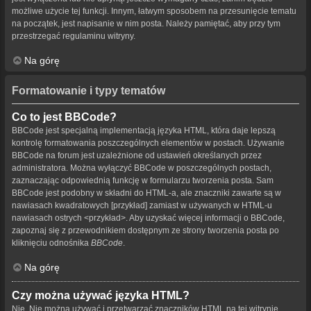
możliwe użycie tej funkcji. Innym, łatwym sposobem na przesunięcie tematu
na początek, jest napisanie w nim posta. Należy pamiętać, aby przy tym
przestrzegać regulaminu witryny.
Na górę
Formatowanie i typy tematów
Co to jest BBCode?
BBCode jest specjalną implementacją języka HTML, która daje lepszą
kontrolę formatowania poszczególnych elementów w postach. Używanie
BBCode na forum jest uzależnione od ustawień określanych przez
administratora. Można wyłączyć BBCode w poszczególnych postach,
zaznaczając odpowiednią funkcję w formularzu tworzenia posta. Sam
BBCode jest podobny w składni do HTML-a, ale znaczniki zawarte są w
nawiasach kwadratowych [przykład] zamiast w używanych w HTML-u
nawiasach ostrych <przykład>. Aby uzyskać więcej informacji o BBCode,
zapoznaj się z przewodnikiem dostępnym ze strony tworzenia posta po
kliknięciu odnośnika
BBCode
.
Na górę
Czy można używać języka HTML?
Nie. Nie można używać i przetwarzać znaczników HTML na tej witrynie.