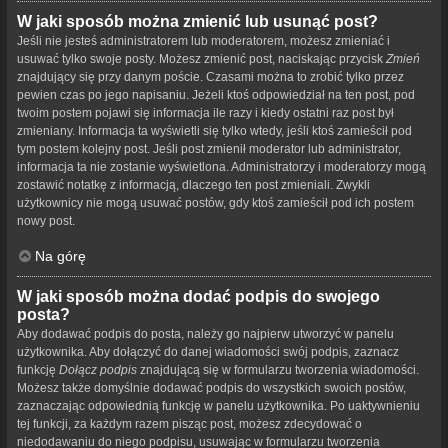
W jaki sposób można zmienić lub usunąć post?
Jeśli nie jesteś administratorem lub moderatorem, możesz zmieniać i
usuwać tylko swoje posty. Możesz zmienić post, naciskając przycisk
Zmień
znajdujący się przy danym poście. Czasami można to zrobić tylko przez
pewien czas po jego napisaniu. Jeżeli ktoś odpowiedział na ten post, pod
twoim postem pojawi się informacja ile razy i kiedy ostatni raz post był
zmieniany. Informacja ta wyświetli się tylko wtedy, jeśli ktoś zamieścił pod
tym postem kolejny post. Jeśli post zmienił moderator lub administrator,
informacja ta nie zostanie wyświetlona. Administratorzy i moderatorzy mogą
zostawić notatkę z informacją, dlaczego ten post zmieniali. Zwykli
użytkownicy nie mogą usuwać postów, gdy ktoś zamieścił pod ich postem
nowy post.
Na górę
W jaki sposób można dodać podpis do swojego
posta?
Aby dodawać podpis do posta, należy go najpierw utworzyć w panelu
użytkownika. Aby dołączyć do danej wiadomości swój podpis, zaznacz
funkcję
Dołącz podpis
znajdującą się w formularzu tworzenia wiadomości.
Możesz także domyślnie dodawać podpis do wszystkich swoich postów,
zaznaczając odpowiednią funkcję w panelu użytkownika. Po uaktywnieniu
tej funkcji, za każdym razem pisząc post, możesz zdecydować o
niedodawaniu do niego podpisu, usuwając w formularzu tworzenia