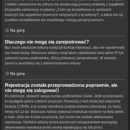
Limited i właściciele tej witryny nie dostarczają pomocy prawnej z wyjątkiem
przypadku opisanego w pytaniu „Z kim się kontaktować w sprawach
nadużyć lub zagadnień prawnych związanych z tą witryną?”, a także nie są
punktem kontaktowym dla wszelkiego rodzaju porad prawnych.
Na górę
Dlaczego nie mogę się zarejestrować?
Być może właściciel witryny wyłączył funkcję rejestracji, aby nie rejestrowały
się nowe osoby. Właściciel witryny mógł także zablokować twój adres IP lub
zabronił nazwy użytkownika, którą próbujesz zarejestrować. W sprawie
pomocy skontaktuj się z administratorem witryny.
Na górę
Rejestracja została przeprowadzona poprawnie, ale
nie mogę się zalogować!
Po pierwsze, sprawdź swoją nazwę użytkownika i hasło. Jeśli są poprawne,
to wystąpiła jedna z dwóch przyczyn. Pierwszą z nich może być włączona
funkcja COPPA, a w czasie rejestracji została podana informacja, że masz
mniej niż 13 lat. Wówczas należy wykonać instrukcje wysłane na twój adres
e-mail. Jeśli nie to było przyczyną, być może nie została aktywowana
rejestracja. Niektóre witryny przed pierwszym zalogowaniem wymagają
aktywowania rejestracji przez osobę rejestrującą się lub przez