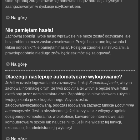
stało, spróbuj zarejestrować się ponownie i bądź bardziej aktywnym i
zaangażowanym w dyskusje użytkownikiem.
Na górę
Nie pamiętam hasła!
Zachowaj spokój! Twoje hasło wprawdzie nie może zostać odzyskane, ale
bez problemu może zostać zresetowane. Przejdź na stronę logowania i
kliknij odnośnik “Nie pamiętam hasła”. Postępuj zgodnie z instrukcjami, a
prawdopodobnie niedługo znów będziesz móc się zalogować.
Na górę
Dlaczego następuje automatyczne wylogowanie?
Jeżeli w czasie logowania nie zaznaczysz funkcji
Zapamiętaj mnie
, witryna
zachowa informację o tym, że twój pobyt na tej witrynie będzie trwał tylko
określony przez administratora czas. Zapobiega to niewłaściwemu użyciu
twojego konta przez kogoś innego. Aby pozostać
zalogowanym/zalogowaną, podczas logowania zaznacz funkcję
Loguj mnie
automatycznie
. Jest to niezalecane, jeżeli korzystasz z witryny z ogólnie
dostępnego komputera, np. w bibliotece, kawiarence internetowej, sali
komputerowej w szkole lub na uczelni itp. Jeśli nie widzisz tej funkcji,
oznacza to, że administrator ją wyłączył.
Na górę