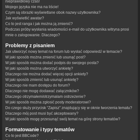
nieprawidłowy czas!
Mojego języka nie ma na liście!
Czym są obrazki wyświetlane obok nazwy użytkownika?
Jak wyświetlić awatar?
Co to jest ranga i jak można ją zmienić?
Podczas próby wysłania wiadomości e-mail do użytkownika witryna prosi
mnie o zalogowanie. Dlaczego?
Problemy z pisaniem
Jak utworzyć nowy temat na forum lub wysłać odpowiedź w temacie?
W jaki sposób można zmienić lub usunąć post?
W jaki sposób można dodać podpis do swojego posta?
W jaki sposób można utworzyć ankietę?
Dlaczego nie można dodać więcej opcji ankiety?
W jaki sposób zmienić lub usunąć ankietę?
Dlaczego nie mam dostępu do forum?
Dlaczego nie mogę dodawać załączników?
Dlaczego otrzymałem/otrzymałam ostrzeżenie?
W jaki sposób można zgłosić posty moderatorowi?
Do czego służy przycisk “Zapisz” znajdujący się w oknie tworzenia tematu?
Dlaczego mój post musi być akceptowany?
W jaki sposób mogę przesunąć swój temat na górę strony tematów?
Formatowanie i typy tematów
Co to jest BBCode?