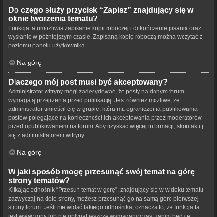
Do czego służy przycisk “Zapisz” znajdujący się w
oknie tworzenia tematu?
Funkcja ta umożliwia zapisanie kopii roboczej i dokończenie pisania oraz
wysłanie w późniejszym czasie. Zapisaną kopię roboczą można wczytać z
poziomu panelu użytkownika.
Na górę
Dlaczego mój post musi być akceptowany?
Administrator witryny mógł zadecydować, że posty na danym forum
wymagają przejrzenia przed publikacją. Jest również możliwe, że
administrator umieścił cię w grupie, która ma ograniczenia publikowania
postów polegające na konieczności ich akceptowania przez moderatorów
przed opublikowaniem na forum. Aby uzyskać więcej informacji, skontaktuj
się z administratorem witryny.
Na górę
W jaki sposób mogę przesunąć swój temat na górę
strony tematów?
Klikając odnośnik “Przesuń temat w górę”, znajdujący się w widoku tematu
zazwyczaj na dole strony, możesz przesunąć go na samą górę pierwszej
strony forum. Jeśli nie widać takiego odnośnika, oznacza to, że funkcja ta
jest wyłączona lub nie upłynął jeszcze wymagany czas, zanim będzie