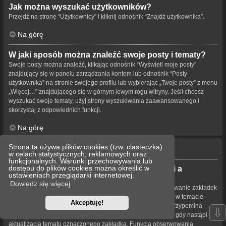
Jak można wyszukać użytkowników?
Przejdź na stronę “Użytkownicy” i kliknij odnośnik “Znajdź użytkownika”.
Na górę
W jaki sposób można znaleźć swoje posty i tematy?
Swoje posty można znaleźć, klikając odnośnik “Wyświetl moje posty”
znajdujący się w panelu zarządzania kontem lub odnośnik “Posty
użytkownika” na stronie swojego profilu lub wybierając „Twoje posty” z menu
„Więcej…” znajdującego się w górnym lewym rogu witryny. Jeśli chcesz
wyszukać swoje tematy, użyj strony wyszukiwania zaawansowanego i
skorzystaj z odpowiednich funkcji.
Na górę
Strona ta używa plików cookies (tzw. ciasteczka)
Obserwowanie tematów i zakładki
w celach statystycznych, reklamowych oraz
funkcjonalnych. Warunki przechowywania lub
dostępu do plików cookies można określić w
Jaka jest różnica między dodaniem zakładki a
ustawieniach przeglądarki internetowej.
obserwowaniem?
Dowiedz się więcej
Dodawanie zakładek w phpBB 3.0 działa podobnie jak dodawanie zakładek
w przeglądarce. Użytkownik nie dostaje powiadomienia, gdy w temacie
Akceptuję!
pojawia się nowa treść. W phpBB 3.1 dodawanie zakładek przypomina
⇩
obserwowanie tematu. Użytkownik może być powiadamiany, gdy nastąpi
aktualizacja tematu oznaczonego zakładką. Funkcja obserwowania