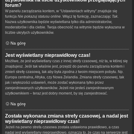
forum?
W panelu zarządzania kontem, w “Ustawieniach witryny” znajduje się
funkcja
Nie pokazuj statusu online
. Włącz tę funkcję, zaznaczając
Tak
.
Nazwa użytkownika będzie wyświetlana tylko dla administratorów,
moderatorów i dla ciebie. Twoja obecność na witrynie będzie wykazana w
liczbie ukrytych użytkowników.
Na górę
Jest wyświetlany nieprawidłowy czas!
Możliwe, że jest wyświetlany czas z innej strefy czasowej, niż ta, w której się
znajdujesz. Jeśli tak właśnie jest, przejdź do panelu zarządzania kontem i
zmień strefę czasową, tak aby była zgodna z twoim miejscem pobytu. Np.
Europa centralna, Afryka, czy Nowa Zelandia. Zmiana strefy czasowej, tak
jak i większości ustawień, może zostać wykonana tylko przez
zarejestrowanych użytkowników. Jeżeli nie jesteś zarejestrowanym
użytkownikiem – teraz jest dobry moment, by się zarejestrować.
Na górę
Została wykonana zmiana strefy czasowej, a nadal jest
wyświetlany nieprawidłowy czas!
Jeżeli na pewno strefa czasowa została ustawiona prawidłowo, a czas
nadal jest wyświetlany nieprawidłowo, oznacza to, że czas na serwerze jest