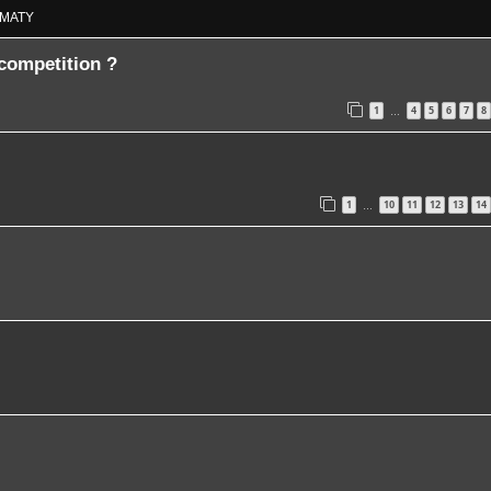
MATY
 competition ?
1
4
5
6
7
8
…
1
10
11
12
13
14
…