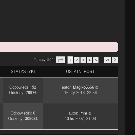
Strona
1
Z
21
1
Tematy: 504
2
3
4
5
21
…
Następn
STATYSTYKI
OSTATNI POST
Odpowiedzi:
52
autor:
Magiko5666
Odsłony:
79976
16 sty 2018, 22:56
Odpowiedzi:
0
autor:
jmm
Odsłony:
308021
13 lis 2007, 21:08