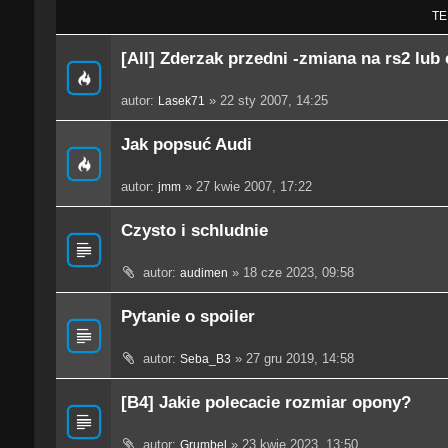
TE
[All] Zderzak przedni -zmiana na rs2 lub
autor:
» 22 sty 2007, 14:25
Lasek71
Jak popsuć Audi
autor:
» 27 kwie 2007, 17:22
jmm
Czysto i schludnie
autor:
» 18 cze 2023, 09:58
audimen
Pytanie o spoiler
autor:
» 27 gru 2019, 14:58
Seba_B3
[B4] Jakie polecacie rozmiar opony?
autor:
» 23 kwie 2023, 13:50
Grumbel