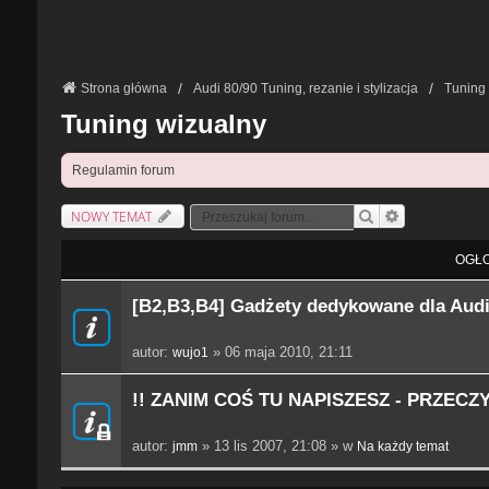
Strona główna
Audi 80/90 Tuning, rezanie i stylizacja
Tuning
Tuning wizualny
Regulamin forum
NOWY TEMAT
Szukaj
Wyszukiwanie Z
OGŁO
[B2,B3,B4] Gadżety dedykowane dla Audi
autor:
» 06 maja 2010, 21:11
wujo1
!! ZANIM COŚ TU NAPISZESZ - PRZEC
autor:
» 13 lis 2007, 21:08 » w
jmm
Na każdy temat