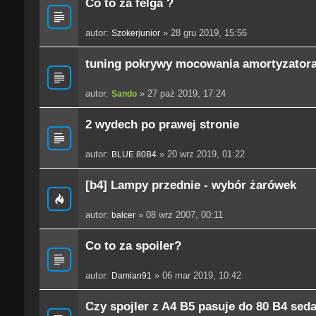
Co to za felga ?
autor:
» 28 gru 2019, 15:56
Szokerjunior
tuning pokrywy mocowania amortyzator
autor:
» 27 paź 2019, 17:24
Sando
2 wydech po prawej stronie
autor:
» 20 wrz 2019, 01:22
BLUE 80B4
[b4] Lampy przednie - wybór żarówek
autor:
» 08 wrz 2007, 00:11
balcer
Co to za spoiler?
autor:
» 06 mar 2019, 10:42
Damian91
Czy spojler z A4 B5 pasuje do 80 B4 sed