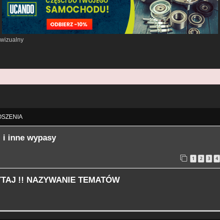
 wizualny
aawansowane
SZENIA
 i inne wypasy
1
2
3
4
ZYTAJ !! NAZYWANIE TEMATÓW