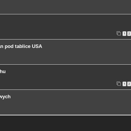
1
2
an pod tablice USA
chu
1
2
owych