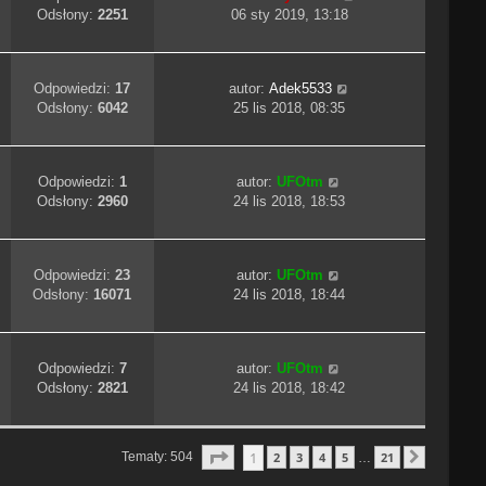
Odsłony:
2251
06 sty 2019, 13:18
Odpowiedzi:
17
autor:
Adek5533
Odsłony:
6042
25 lis 2018, 08:35
Odpowiedzi:
1
autor:
UFOtm
Odsłony:
2960
24 lis 2018, 18:53
Odpowiedzi:
23
autor:
UFOtm
Odsłony:
16071
24 lis 2018, 18:44
Odpowiedzi:
7
autor:
UFOtm
Odsłony:
2821
24 lis 2018, 18:42
Strona
1
Z
21
1
Tematy: 504
2
3
4
5
21
…
Następn