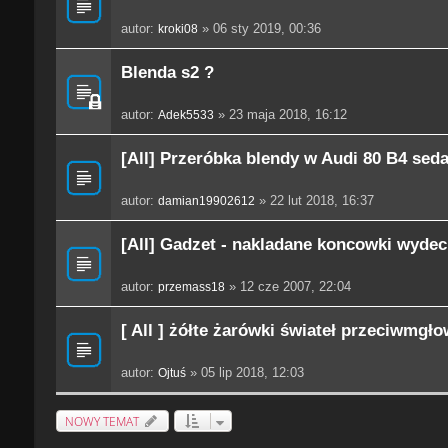
autor:
» 06 sty 2019, 00:36
kroki08
Blenda s2 ?
autor:
» 23 maja 2018, 16:12
Adek5533
[All] Przeróbka blendy w Audi 80 B4 sed
autor:
» 22 lut 2018, 16:37
damian19902612
[All] Gadzet - nakladane koncowki wyde
autor:
» 12 cze 2007, 22:04
przemass18
[ All ] żółte żarówki świateł przeciwmgł
autor:
» 05 lip 2018, 12:03
Ojtuś
NOWY TEMAT