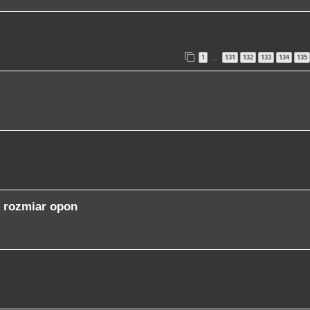
1
131
132
133
134
135
…
+ rozmiar opon