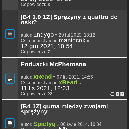
Odpowiedzi:
8
[B4 1.9 1Z] Sprężyny z quattro do
ośki?
1ndygo
autor:
» 29 lut 2020, 18:12
maniocek
Ostatni post autor:
»
12 gru 2021, 10:54
Odpowiedzi:
7
Poduszki McPherosna
xRead
autor:
» 07 lis 2021, 14:56
xRead
Ostatni post autor:
»
11 lis 2021, 12:23
Odpowiedzi:
22
1
2
[B4 1Z] guma między zwojami
sprężyny
Spietyq
autor:
» 06 kwie 2014, 10:34