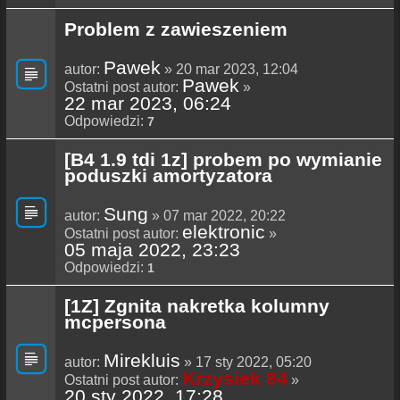
Problem z zawieszeniem
Pawek
autor:
» 20 mar 2023, 12:04
Pawek
Ostatni post autor:
»
22 mar 2023, 06:24
Odpowiedzi:
7
[B4 1.9 tdi 1z] probem po wymianie
poduszki amortyzatora
Sung
autor:
» 07 mar 2022, 20:22
elektronic
Ostatni post autor:
»
05 maja 2022, 23:23
Odpowiedzi:
1
[1Z] Zgnita nakretka kolumny
mcpersona
Mirekluis
autor:
» 17 sty 2022, 05:20
Krzysiek 84
Ostatni post autor:
»
20 sty 2022, 17:28