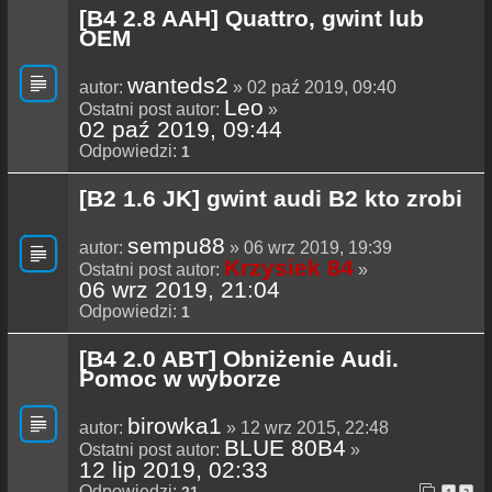
[B4 2.8 AAH] Quattro, gwint lub
OEM
wanteds2
autor:
» 02 paź 2019, 09:40
Leo
Ostatni post autor:
»
02 paź 2019, 09:44
Odpowiedzi:
1
[B2 1.6 JK] gwint audi B2 kto zrobi
sempu88
autor:
» 06 wrz 2019, 19:39
Krzysiek 84
Ostatni post autor:
»
06 wrz 2019, 21:04
Odpowiedzi:
1
[B4 2.0 ABT] Obniżenie Audi.
Pomoc w wyborze
birowka1
autor:
» 12 wrz 2015, 22:48
BLUE 80B4
Ostatni post autor:
»
12 lip 2019, 02:33
Odpowiedzi:
21