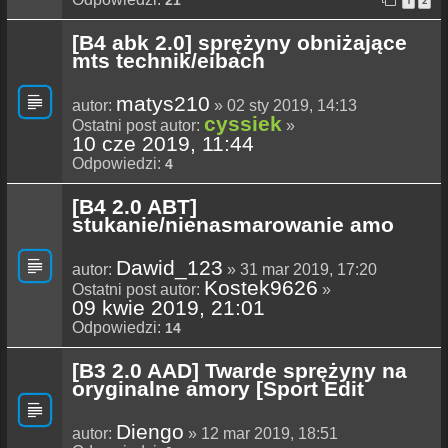
1
2
[B4 abk 2.0] sprężyny obniżające
mts technik/eibach
matys210
autor:
» 02 sty 2019, 14:13
cyssiek
Ostatni post autor:
»
10 cze 2019, 11:44
Odpowiedzi:
4
[B4 2.0 ABT]
stukanie/nienasmarowanie amo
Dawid_123
autor:
» 31 mar 2019, 17:20
Kostek9626
Ostatni post autor:
»
09 kwie 2019, 21:01
Odpowiedzi:
14
[B3 2.0 AAD] Twarde sprężyny na
oryginalne amory [Sport Edit
Diengo
autor:
» 12 mar 2019, 18:51