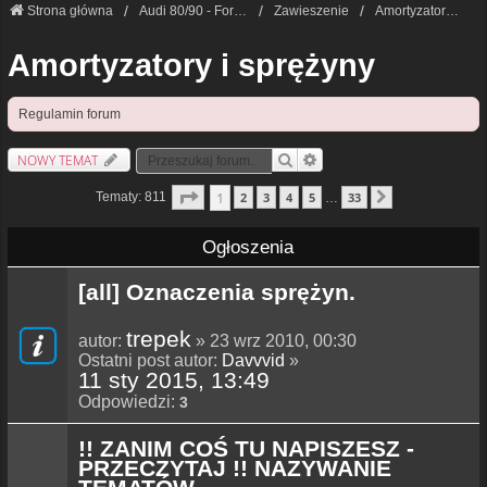
Strona główna
Audi 80/90 - Forum Techniczne
Zawieszenie
Amortyzatory i sprężyny
Amortyzatory i sprężyny
Regulamin forum
NOWY TEMAT
Szukaj
Wyszukiwanie Zaawansowane
Strona
1
Z
33
1
Tematy: 811
2
3
4
5
33
…
Następna
Ogłoszenia
[all] Oznaczenia sprężyn.
trepek
autor:
» 23 wrz 2010, 00:30
Ostatni post autor:
Davvvid
»
11 sty 2015, 13:49
Odpowiedzi:
3
!! ZANIM COŚ TU NAPISZESZ -
PRZECZYTAJ !! NAZYWANIE