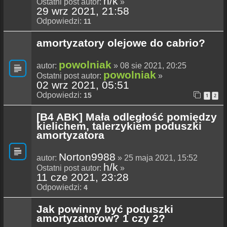
h/k
Ostatni post autor:
»
29 wrz 2021, 21:58
Odpowiedzi:
11
amortyzatory olejowe do cabrio?
powolniak
autor:
» 08 sie 2021, 20:25
powolniak
Ostatni post autor:
»
02 wrz 2021, 05:51
Odpowiedzi:
15
1
2
[B4 ABK] Mała odległość pomiędzy
kielichem, talerzykiem poduszki
amortyzatora
Norton9988
autor:
» 25 maja 2021, 15:52
h/k
Ostatni post autor:
»
11 cze 2021, 23:28
Odpowiedzi:
4
Jak powinny być poduszki
amortyzatorow? 1 czy 2?