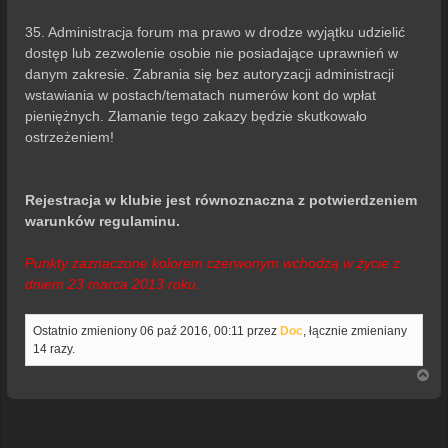
35. Administracja forum ma prawo w drodze wyjątku udzielić
dostęp lub zezwolenie osobie nie posiadające uprawnień w
danym zakresie. Zabrania się bez autoryzacji administracji
wstawiania w postach/tematach numerów kont do wpłat
pieniężnych. Złamanie tego zakazy będzie skutkowało
ostrzeżeniem!
Rejestracja w klubie jest równoznaczna z potwierdzeniem
warunków regulaminu.
Punkty zaznaczone kolorem czerwonym wchodzą w życie z
dniem 23 marca 2013 roku.
Ostatnio zmieniony 06 paź 2016, 00:11 przez
Doc
, łącznie zmieniany
14 razy.
N
a
g
ó
r