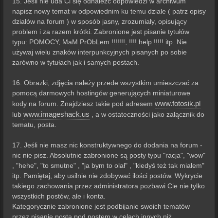
15. Jeśli nie uda Ci się odnaleźć odpowiedzi w archiwum
napisz nowy temat w odpowiednim ku temu dziale ( patrz opisy
działów na forum ) w sposób jasny, zrozumiały, opisujący
problem i za razem krótki. Zabronione jest pisanie tytułów
typu: POMOCY, MaM PrObLem !!!!!!!, !!!! help !!!!! itp. Nie
używaj wielu znaków interpunkcyjnych pisanych po sobie
zarówno w tytułach jak i samych postach.
16. Obrazki, zdjęcia należy przede wszystkim umieszczać za
pomocą darmowych hostingów generujących miniaturowe
www.fotosik.pl
kody na forum. Znajdziesz takie pod adresem
www.imageshack.us
lub
, a w ostateczności jako załącznik do
tematu, posta.
17. Jeśli nie masz nic konstruktywnego do dodania na forum -
nic nie pisz. Absolutnie zabronione są posty typu "racja", "wow"
, "hehe", "to smutne" , "ja bym to olał" , "kiedyś też tak miałem"
itp. Pamiętaj, aby usilnie nie zdobywać ilości postów. Wykrycie
takiego zachowania przez administratora pozbawi Cie nie tylko
wszystkich postów, ale i konta.
Kategorycznie zabronione jest podbijanie swoich tematów
przez pisanie posta pod postem w celach innych niż