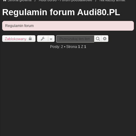
Strona główna
Audi 80/90 - Forum podstawowe
Na każdy temat
Regulamin forum Audi80.PL
Regulamin forum
Zablokowany
Szukaj
Wyszukiwanie Zaa
Posty: 2 • Strona
1
Z
1