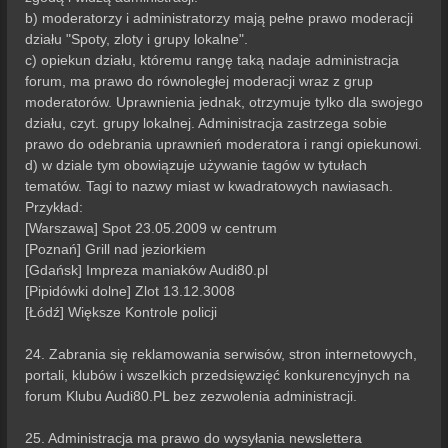
b) moderatorzy i administratorzy mają pełne prawo moderacji
działu "Spoty, zloty i grupy lokalne".
c) opiekun działu, któremu rangę taką nadaje administracja
forum, ma prawo do równoległej moderacji wraz z grup
moderatorów. Uprawnienia jednak, otrzymuje tylko dla swojego
działu, czyt. grupy lokalnej. Administracja zastrzega sobie
prawo do odebrania uprawnień moderatora i rangi opiekunowi.
d) w dziale tym obowiązuje używanie tagów w tytułach
tematów. Tagi to nazwy miast w kwadratowych nawiasach.
Przykład:
[Warszawa] Spot 23.05.2009 w centrum
[Poznań] Grill nad jeziorkiem
[Gdańsk] Impreza maniaków Audi80.pl
[Pipidówki dolne] Zlot 13.12.3008
[Łódź] Większe Kontrole policji
24. Zabrania się reklamowania serwisów, stron internetowych,
portali, klubów i wszelkich przedsięwzięć konkurencyjnych na
forum Klubu Audi80.PL bez zezwolenia administracji.
25. Administracja ma prawo do wysyłania newslettera