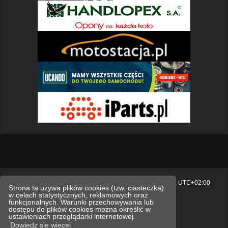
Strona główna
Usuń ciasteczka witryny
Strefa czasowa
UTC+02:00
Strona ta używa plików cookies (tzw. ciasteczka)
w celach statystycznych, reklamowych oraz
Polityka prywatności.
funkcjonalnych. Warunki przechowywania lub
dostępu do plików cookies można określić w
Technologię dostarcza
phpBB
® Forum Software © phpBB Limited
ustawieniach przeglądarki internetowej.
Polski pakiet językowy dostarcza
phpBB.pl
Dowiedz się więcej