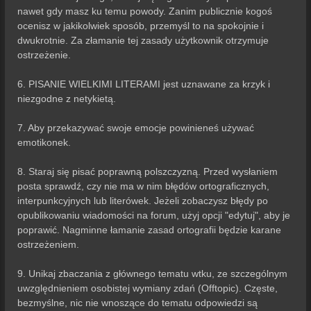
nawet gdy masz ku temu powody. Zanim publicznie kogoś
ocenisz w jakikolwiek sposób, przemyśl to na spokojnie i
dwukrotnie. Za złamanie tej zasady użytkownik otrzymuje
ostrzeżenie.
6. PISANIE WIELKIMI LITERAMI jest uznawane za krzyk i
niezgodne z netykietą.
7. Aby przekazywać swoje emocje powinieneś używać
emotikonek.
8. Staraj się pisać poprawną polszczyzną. Przed wysłaniem
posta sprawdź, czy nie ma w nim błędów ortograficznych,
interpunkcyjnych lub literówek. Jeżeli zobaczysz błędy po
opublikowaniu wiadomości na forum, użyj opcji "edytuj", aby je
poprawić. Nagminne łamanie zasad ortografii będzie karane
ostrzeżeniem.
9. Unikaj zbaczania z głównego tematu wtku, ze szczególnym
uwzględnieniem osobistej wymiany zdań (Offtopic). Częste,
bezmyślne, nic nie wnoszące do tematu odpowiedzi są