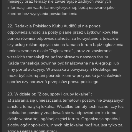
miesięcy oraz tematy nie zawierające żadnych ważnych
informacji ani wartości merytorycznej, będą usuwane jako
zbędne bez wysyłania powiadomienia
22. Redakcja Polskiego Klubu Audi80.pl nie ponosi
odpowiedzialności za posty pisane przez użytkowników. Nie
ponosi również odpowiedzialności za korzystanie z towarów
czy usług reklamujących się na łamach forum bądź ogłoszenia
umieszczone w dziale "Ogłoszenia" , oraz za zawieranie
wszelkich transakcji za pośrednictwem naszego forum.
Każda transakcja powinna być finalizowana na Allegro.pl lub
inny portal aukcyjny. W związku z powyższym Redakcja nie
może być stroną ani pośrednikiem w przypadku jakichkolwiek
sporów czy naruszeń przepisów prawa polskiego.
23. W dziale pt: "Zloty, spoty i grupy lokalne" :
a) zabrania się umieszczania tematów i postów nie związanych
stricte z tematyką lokalną. Wszelkie tematy techniczne, czy też
nielokalne powinny znajdować się w odpowiednim ku temu
dziale w otwartej, ogólnej części forum. Organizacja spotów i
zlotów ogólnopolskich, innych niż lokalne możliwa jest tylko za
zgodą i widzą administracji.