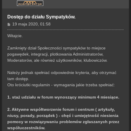
Dostęp do działu Sympatyków.
P
19 maja 2020, 01:58
o
s
Witajcie.
t
Zamknięty dział Społeczności sympatyków to miejsce
pogawędek, integracji, plotkowania Administratorów,
Moderatorów, ale również użytkowników, klubowiczów.
Należy jednak spełniać odpowiednie kryteria, aby otrzymać
tam dostęp.
Oto króciutki regulamin - wymagania jakie trzeba spełniać:
1. staż udziału w forum wynoszący minimum 4 miesiące.
2. Aktywne współtworzenie forum i centrum ( artykuły,
niusy, porady, porządek ) - chęć i umiejętność niesienia
pomocy w rozwiązywaniu problemów zgłaszanych przez
współuczestników.