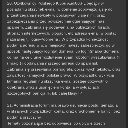
20. Użytkownicy Polskiego Klubu Audi80.PL będący w
posiadaniu skrzynek e-mail w domenie zobowiązują się do
przestrzegania netykiety w posługiwaniu się nimi, oraz
zabezpieczaniu przed powszechnie ogarniającym nas
spamem. Zabrania się podawania na publicznych forach,
stronach internetowych, blogach, etc adresu e-mail w postaci
naturalnej tj. login@domena . W przypadku konieczności
podania adresu w w/w miejscach należy zabezpieczyć go w
sposób następujący login[at]domena lub login(małpa)domena
co ma na celu uniemożliwienie spam robotom wyszukiwania @
( małp ) i dodawania naszego adresu do spam list.
Zabrania się przesyłania pornografii, obraźliwych tekstów, oraz
zawartości łamiących polskie prawo. W przypadku wykrycia
łamania regulaminu skrzynka e-mail zostaje dożywotnio
odebrana wraz z usunięciem konta, a w sytuacjach
szczególnych banicja IP, lub całej klasy IP.
21. Administracja forum ma prawo usunięcia postu, tematu, a
w skrajnych przypadkach konta, oraz uruchomienie banicji bez
podania przyczyny.
Tematy pozostające bez odpowiedzi po upływie trzech