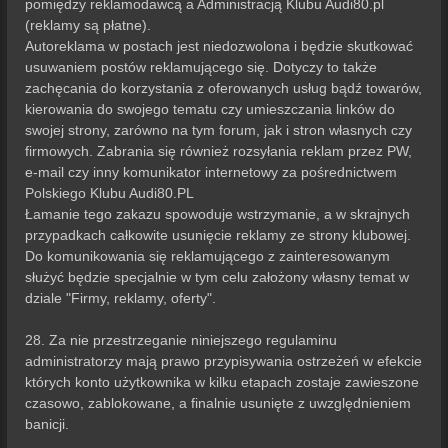
pomiędzy reklamodawcą a Administracją Klubu Audi80.pl
(reklamy są płatne).
Autoreklama w postach jest niedozwolona i będzie skutkować
usuwaniem postów reklamującego się. Dotyczy to także
zachęcania do korzystania z oferowanych usług bądź towarów,
kierowania do swojego tematu czy umieszczania linków do
swojej strony, zarówno na tym forum, jak i stron własnych czy
firmowych. Zabrania się również rozsyłania reklam przez PW,
e-mail czy inny komunikator internetowy za pośrednictwem
Polskiego Klubu Audi80.PL
Łamanie tego zakazu spowoduje wstrzymanie, a w skrajnych
przypadkach całkowite usunięcie reklamy ze strony klubowej.
Do komunikowania się reklamującego z zainteresowanym
służyć będzie specjalnie w tym celu założony własny temat w
dziale "Firmy, reklamy, oferty".
28. Za nie przestrzeganie niniejszego regulaminu
administratorzy mają prawo przypisywania ostrzeżeń w efekcie
których konto użytkownika w kilku etapach zostaje zawieszone
czasowo, zablokowane, a finalnie usunięte z uwzględnieniem
banicji.