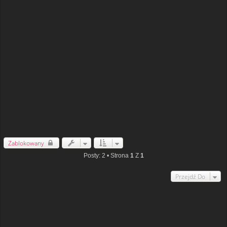
Zablokowany
Posty: 2 • Strona
1
Z
1
Przejdź Do