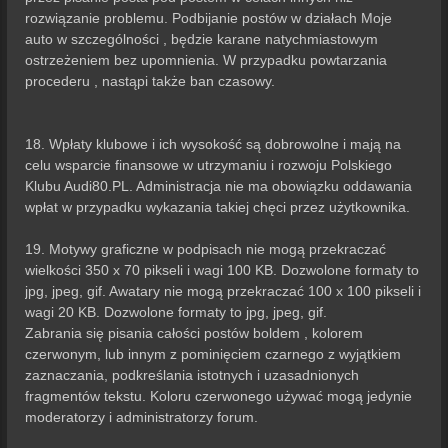
rozwiązanie problemu. Podbijanie postów w działach Moje
auto w szczególności , będzie karane natychmiastowym
ostrzeżeniem bez upomnienia. W przypadku powtarzania
procederu , nastąpi także ban czasowy.
18. Wpłaty klubowe i ich wysokość są dobrowolne i mają na
celu wsparcie finansowe w utrzymaniu i rozwoju Polskiego
Klubu Audi80.PL. Administracja nie ma obowiązku oddawania
wpłat w przypadku wykazania takiej chęci przez użytkownika.
19. Motywy graficzne w podpisach nie mogą przekraczać
wielkości 350 x 70 pikseli i wagi 100 KB. Dozwolone formaty to
jpg, jpeg, gif. Awatary nie mogą przekraczać 100 x 100 pikseli i
wagi 20 KB. Dozwolone formaty to jpg, jpeg, gif.
Zabrania się pisania całości postów boldem , kolorem
czerwonym, lub innym z pominięciem czarnego z wyjątkiem
zaznaczania, podkreślania istotnych i uzasadnionych
fragmentów tekstu. Koloru czerwonego używać mogą jedynie
moderatorzy i administratorzy forum.