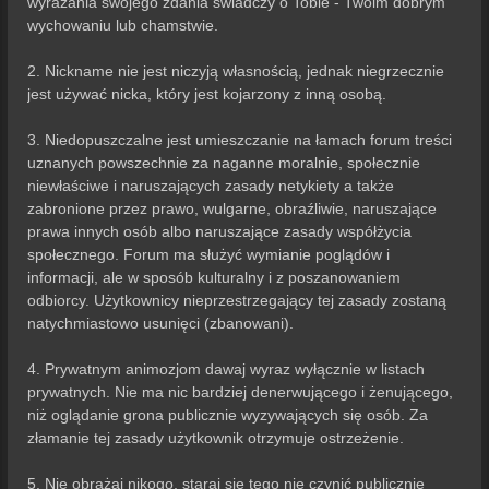
wyrażania swojego zdania świadczy o Tobie - Twoim dobrym
wychowaniu lub chamstwie.
2. Nickname nie jest niczyją własnością, jednak niegrzecznie
jest używać nicka, który jest kojarzony z inną osobą.
3. Niedopuszczalne jest umieszczanie na łamach forum treści
uznanych powszechnie za naganne moralnie, społecznie
niewłaściwe i naruszających zasady netykiety a także
zabronione przez prawo, wulgarne, obraźliwie, naruszające
prawa innych osób albo naruszające zasady współżycia
społecznego. Forum ma służyć wymianie poglądów i
informacji, ale w sposób kulturalny i z poszanowaniem
odbiorcy. Użytkownicy nieprzestrzegający tej zasady zostaną
natychmiastowo usunięci (zbanowani).
4. Prywatnym animozjom dawaj wyraz wyłącznie w listach
prywatnych. Nie ma nic bardziej denerwującego i żenującego,
niż oglądanie grona publicznie wyzywających się osób. Za
złamanie tej zasady użytkownik otrzymuje ostrzeżenie.
5. Nie obrażaj nikogo, staraj się tego nie czynić publicznie