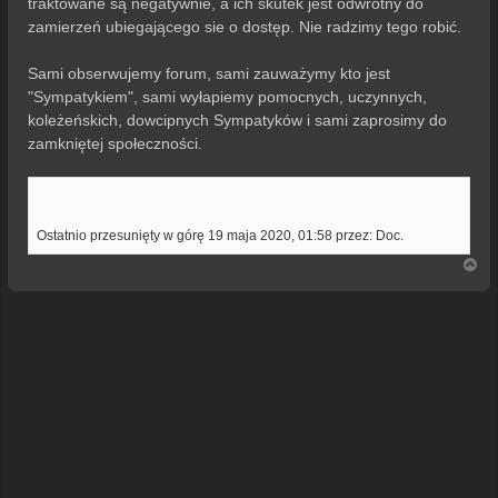
traktowane są negatywnie, a ich skutek jest odwrotny do
zamierzeń ubiegającego sie o dostęp. Nie radzimy tego robić.
Sami obserwujemy forum, sami zauważymy kto jest
"Sympatykiem", sami wyłapiemy pomocnych, uczynnych,
koleżeńskich, dowcipnych Sympatyków i sami zaprosimy do
zamkniętej społeczności.
Ostatnio przesunięty w górę 19 maja 2020, 01:58 przez: Doc.
N
a
g
ó
r
ę