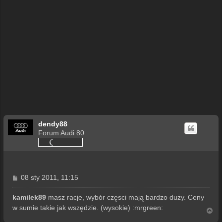
dendy88
Forum Audi 80
P
08 sty 2011, 11:15
o
s
kamilek89
masz racje, wybór częsci mają bardzo duży. Ceny
t
w sumie takie jak wszędzie. (wysokie) :mrgreen:
N
a