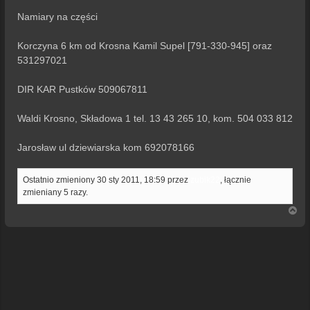
Namiary na części
Korczyna 6 km od Krosna Kamil Supel [791-330-945] oraz
531297021
DIR KAR Pustków 509067811
Waldi Krosno, Składowa 1 tel. 13 43 265 10, kom. 504 033 812
Jarosław ul dziewiarska kom 692078166
Ostatnio zmieniony 30 sty 2011, 18:59 przez
zubik22
, łącznie
zmieniany 5 razy.
N
a
g
ó
r
ę