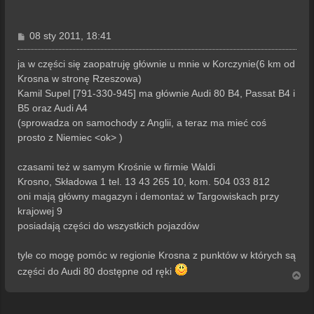
P
08 sty 2011, 18:41
o
s
ja w części się zaopatruję głównie u mnie w Korczynie(6 km od
t
Krosna w stronę Rzeszowa)
Kamil Supel [791-330-945] ma głównie Audi 80 B4, Passat B4 i
B5 oraz Audi A4
(sprowadza on samochody z Anglii, a teraz ma mieć coś
prosto z Niemiec <ok> )
czasami też w samym Krośnie w firmie Waldi
Krosno, Składowa 1 tel. 13 43 265 10, kom. 504 033 812
oni mają główny magazyn i demontaż w Targowiskach przy
krajowej 9
posiadają części do wszystkich pojazdów
tyle co mogę pomóc w regionie Krosna z punktów w których są
części do Audi 80 dostępne od ręki
N
a
g
ó