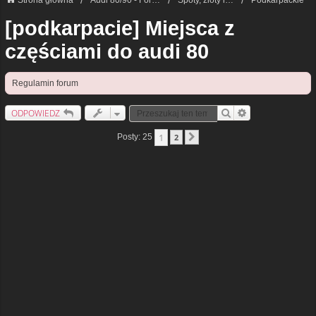
Strona główna
Audi 80/90 - Forum podstawowe
Spoty, zloty i grupy lokalne
Podkarpackie
[podkarpacie] Miejsca z
częściami do audi 80
Regulamin forum
ODPOWIEDZ
Szukaj
Wyszukiwanie Zaa
1
Posty: 25
2
Następna