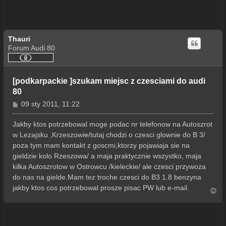
Thauri
Forum Audi 80
[podkarpackie ]szukam miejsc z czesciami do audi
80
P
09 sty 2011, 11:22
o
s
Jakby ktos potrzebowal moge podac nr telefonow na Autoszrot
t
w Lezajsku ,Krzeszowie/tutaj chodzi o czesci glownie do B 3/
poza tym mam kontakt z goscmi,ktorzy pojawiaja sie na
gieldzie kolo Rzeszowa/ a maja praktycznie wszystko, maja
kilka Autoszrotow w Ostrowcu /kieleckie/ ale czesci przywoza
do nas na gielde.Mam tez troche czesci do B3 1.8 benzyna
jakby ktos cos potrzebowal prosze pisac PW lub e-mail.
N
a
g
ó
r