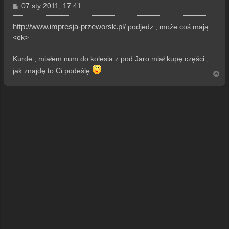
P
07 sty 2011, 17:41
o
s
http://www.impresja-przeworsk.pl/
podjedz , może coś mają
t
<ok>
Kurde , miałem num do kolesia z pod Jaro miał kupę części ,
jak znajdę to Ci podeślę
N
a
g
ó
r
ę