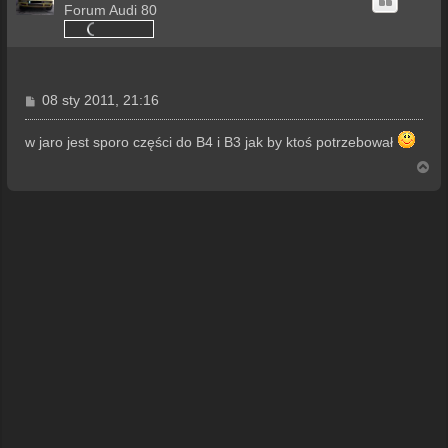
Forum Audi 80
P
08 sty 2011, 21:16
o
s
w jaro jest sporo części do B4 i B3 jak by ktoś potrzebował
t
N
a
g
ó
r
ę