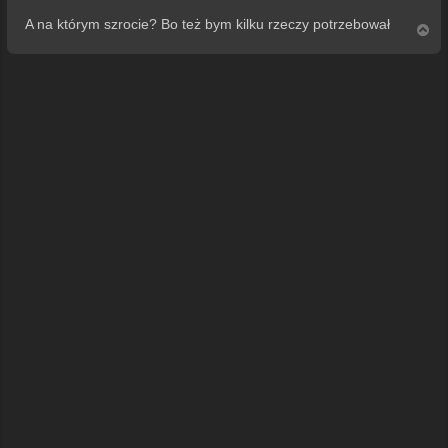
A na którym szrocie? Bo też bym kilku rzeczy potrzebował
N
a
g
ó
r
ę