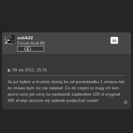
zubik22
Forum Audi 80
P
08 sty 2011, 15:31
o
s
Ja już byłem w krośnie dzisiaj bo od poniedziałku 1 zmiana tak
t
że znowu bym nic nie załatwił. Co do części to mają ich tam
sporo ceny jak ceny za nastawnik zapłaciłem 100 zł oryginał
385 zł więc jeszcze się opłaciło podjechać nawet
N
a
g
ó
r
ę