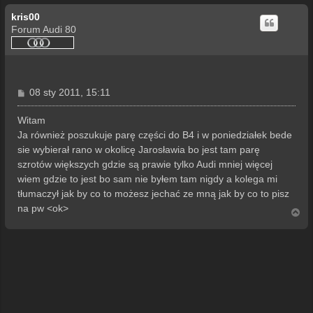
kris00
Forum Audi 80
P
08 sty 2011, 15:11
o
s
Witam
t
Ja również poszukuje parę części do B4 i w poniedziałek bede
sie wybierał rano w okolicę Jarosławia bo jest tam parę
szrotów większych gdzie są prawie tylko Audi mniej więcej
wiem gdzie to jest bo sam nie byłem tam nigdy a kolega mi
tłumaczył jak by co to możesz jechać ze mną jak by co to pisz
na pw <ok>
N
a
g
ó
r
ę