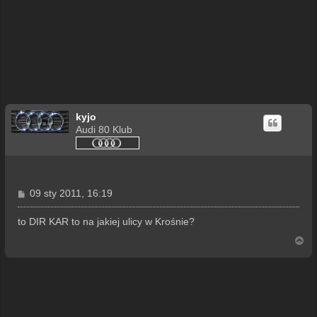
kyjo
Audi 80 Klub
P
09 sty 2011, 16:19
o
s
to DIR KAR to na jakiej ulicy w Krośnie?
t
N
a
g
ó
r
ę