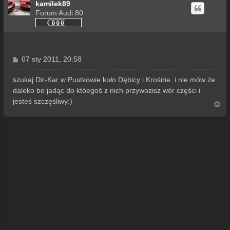
kamilek89
Forum Audi 80
P
07 sty 2011, 20:58
o
s
szukaj Dir-Kar w Pustkowie koło Dębicy i Krośnie. i nie mów że
t
daleko bo jadąc do któegoś z nich przywozisz wór części i
jesteś szczęśliwy:)
N
a
g
ó
r
ę