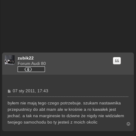
zubik22
Forum Audi 80
P
07 sty 2011, 17:43
o
s
byłem nie mają tego czego potrzebuje. szukam nastawnika
t
przepustnicy do abt mam ale w krośnie a ro kawałek jest
jechać. a tak na marginesie to dziwne że nigdy nie widziałem
twojego samochodu bo ty jesteś z moich okolic
N
a
g