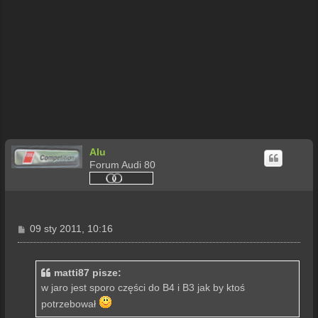
Alu
Forum Audi 80
P
09 sty 2011, 10:16
o
s
t
matti87 pisze:
w jaro jest sporo części do B4 i B3 jak by ktoś
potrzebował