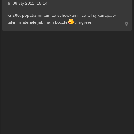
P
08 sty 2011, 15:14
o
s
kris00
, popatrz mi tam za schowkami i za tylną kanapą w
t
takim materiale jak mam boczki
:mrgreen:
N
a
g
ó
r
ę