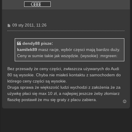
P
09 sty 2011, 11:26
o
s
t
dendy88 pisze:
kamilek89
masz racje, wybór częsci mają bardzo duży.
Ceny w sumie takie jak wszędzie. (wysokie) :mrgreen:
Bez przesady że ceny części, zwłaszcza używanych do Audi
80 są wysokie. Chyba nie miałeś kontaktu z samochodem do
którego ceny części są wysokie.
Druga sprawa że większość ludzi wychodzi z założenia że za
używkę płaci się max 10 zł, a najlepiej jeszcze żeby złomiarz
flaszkę postawił że mu się graty z placu zabiera.
N
a
g
ó
r
ę