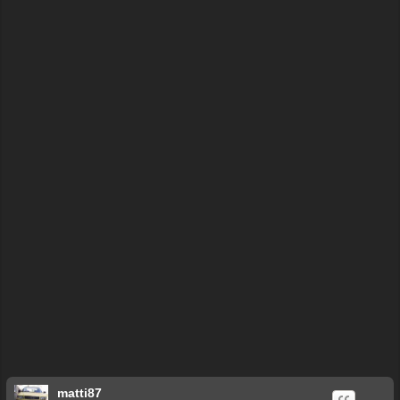
r
ę
matti87