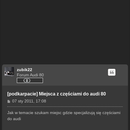
zubik22
Forum Audi 80
[podkarpacie] Miejsca z częściami do audi 80
P
07 sty 2011, 17:08
o
s
Jak w temacie szukam miejsc gdzie specjalizują się częściami
t
do audi