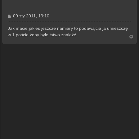
P
09 sty 2011, 13:10
o
s
Jak macie jakieś jeszcze namiary to podawajcie ja umieszczę
t
w 1 poście żeby było łatwo znaleźć
N
a
g
ó
r
ę