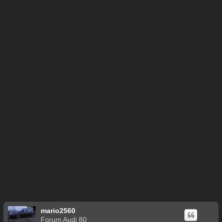
ę
mario2560
Forum Audi 80