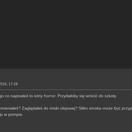
2016, 17:28
 co napisałeś to istny horror. Przydałoby się wrócić do szkoły.
zmieniałeś? Zaglądałeś do miski olejowej? Sitko smoka może być prz
ju w pompie.