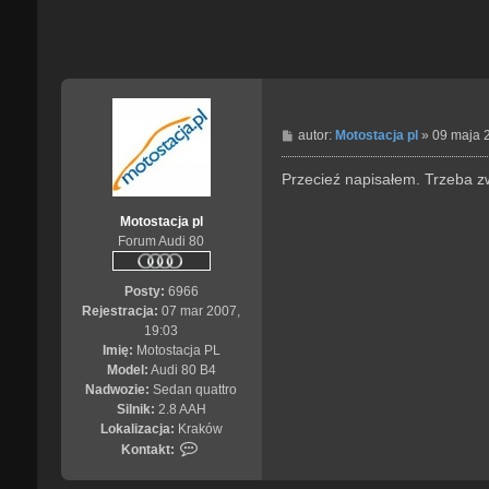
P
autor:
Motostacja pl
»
09 maja 
o
s
Przecieź napisałem. Trzeba zw
t
Motostacja pl
Forum Audi 80
Posty:
6966
Rejestracja:
07 mar 2007,
19:03
Imię:
Motostacja PL
Model:
Audi 80 B4
Nadwozie:
Sedan quattro
Silnik:
2.8 AAH
Lokalizacja:
Kraków
S
Kontakt:
k
o