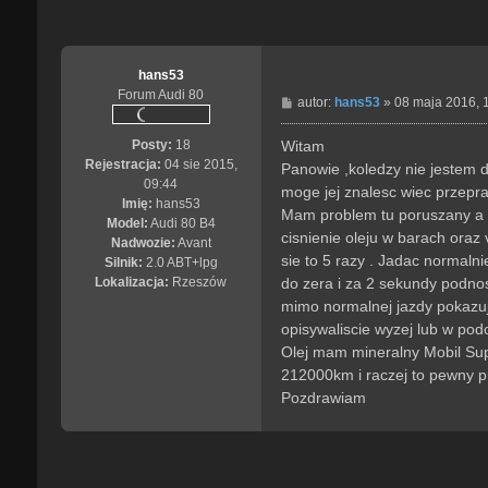
hans53
Forum Audi 80
P
autor:
hans53
»
08 maja 2016, 
o
s
Witam
Posty:
18
t
Rejestracja:
04 sie 2015,
Panowie ,koledzy nie jestem d
09:44
moge jej znalesc wiec przepra
Imię:
hans53
Mam problem tu poruszany a mi
Model:
Audi 80 B4
cisnienie oleju w barach ora
Nadwozie:
Avant
sie to 5 razy . Jadac normal
Silnik:
2.0 ABT+lpg
do zera i za 2 sekundy podnos
Lokalizacja:
Rzeszów
mimo normalnej jazdy pokazuje
opisywaliscie wyzej lub w po
Olej mam mineralny Mobil Sup
212000km i raczej to pewny p
Pozdrawiam