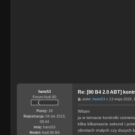
n
t
a
k
t
u
j
s
i
ę
z
M
o
t
o
s
hans53
Re: [80 B4 2.0 ABT] kontr
t
Forum Audi 80
a
P
autor:
hans53
»
13 maja 2026, 
c
o
j
s
Witam
Posty:
18
a
t
Rejestracja:
04 sie 2015,
ja w temacie kontrolki cisnie
p
09:44
kilka kilkanascie sekund i po
l
Imię:
hans53
obrotach małych czy duzych kon
Model:
Audi 80 B4