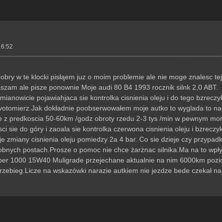
16:52
obry w te klocki pisłąem juz o moim problemie ale nie moge znalesc te
szam ale pisze ponownie Moje audi 80 B4 1993 rocznik silnk 2,0 ABT.
anowicie pojawiahjaca sie kontrolka cisnienia oleju i do tego bzrecz
z votomierz.Jak dokładnie poobserwowałem moje autko to wyglada to na
nie z predkoscia 50-60km /godz obroty rzedu 2-3 tys /min w pewnym mo
ci sie do góry i zaoala sie kontrolka czerwona cisnienia oleju i bzrecz
 zmiany cisnienia oleju pomiedzy 2a 4 bar. Co sie dzieje czy przypad
dobnych postach.Prosze o pomoc nie chce żarżnac silnika.Ma na to wpły
er 1000 15W40 Muligrade przejechane aktualnie na nim 6000km poziom 
rzebieg.Licze na wskazówki narazie autkiem nie jezdze bede czekał na