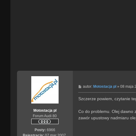
P
autor:
Motostacja pl
»
08 maja 
o
s
Szczerze powiem, czytanie tego
t
Motostacja pl
Co do problemu. Olej dawno 
Forum Audi 80
zawór upustowy nadmiaru ole
Posty:
6966
Rejestracja:
07 mar 2007,