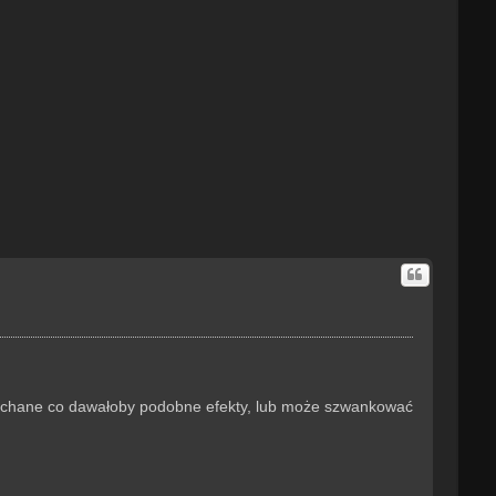
ę
ypchane co dawałoby podobne efekty, lub może szwankować