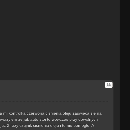
ó
r
ę
a mi kontrolka czerwona cisnienia oleju zaswieca sie na
zauwazylem ze jak auto stoi to wowczas przy dowolnych
z 2 razy czujnik cisnienia oleju i to nie pomogło. A