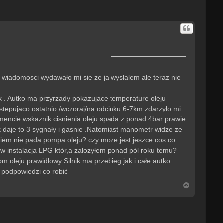
j wiadomosci wydawało mi sie ze ja wysłalem ale teraz nie
yk . Autko ma przyrzady pokazujace temperature oleju
stepujaco.ostatnio /wczoraj/na odcinku 6-7km zdarzyło mi
mencie wskaznik cisnienia oleju spada z ponad 4bar prawie
yk daje to 3 sygnały i gasnie .Natomiast manometr widze ze
kiem nie pada pompa oleju? czy moze jest jeszce cos co
w instalacja LPG któr,a załozyłem ponad pól roku temu?
oleju prawidłowy Silnik ma przebieg jak i całe autko
 podpowiedzi co robić
N
a
g
ó
r