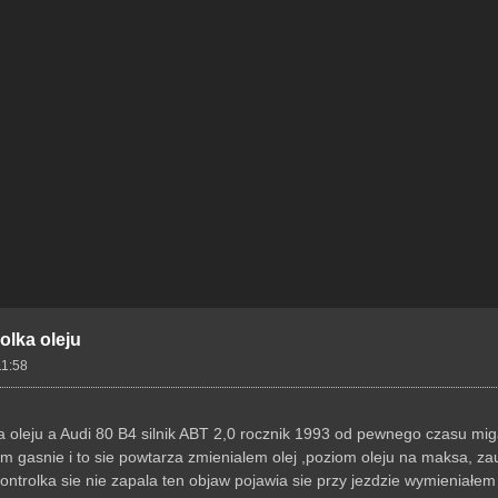
olka oleju
11:58
nia oleju a Audi 80 B4 silnik ABT 2,0 rocznik 1993 od pewnego czasu mig
tem gasnie i to sie powtarza zmienialem olej ,poziom oleju na maksa, 
trolka sie nie zapala ten objaw pojawia sie przy jezdzie wymieniałem ju