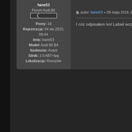
hans53
t
Forum Audi 80
a
P
autor:
hans53
»
09 maja 2016, 
c
o
j
s
I cóz odpisałem kol Labiel wcz
Posty:
18
a
t
Rejestracja:
04 sie 2015,
p
09:44
l
Imię:
hans53
Model:
Audi 80 B4
Nadwozie:
Avant
Silnik:
2.0 ABT+lpg
Lokalizacja:
Rzeszów