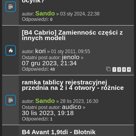
ocynk?
Sando
autor:
» 03 sty 2024, 22:38
Odpowiedzi:
0
[B4 Cabrio] Zamiennośc części z
innych modeli
kori
autor:
» 01 sty 2011, 09:55
jenolo
Ostatni post autor:
»
07 gru 2023, 21:34
Odpowiedzi:
48
1
2
3
4
ramka tablicy rejestracyjnej
przednia na 2 i 4 otwory - różnice
Sando
autor:
» 28 lis 2023, 16:30
audico
Ostatni post autor:
»
30 lis 2023, 19:18
Odpowiedzi:
1
B4 Avant 1,9tdi - Błotnik