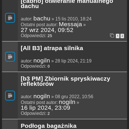
[cabrio] otwieranie manualnego
dachu
bachu
autor:
» 15 lis 2010, 18:24
Messaja
Ostatni post autor:
»
27 wrz 2024, 09:52
Odpowiedzi:
25
1
2
[All B3] atrapa silnika
nogiln
autor:
» 28 lip 2024, 21:19
Odpowiedzi:
0
[b3 PM] Zbiornik spryskiwaczy
reflektorów
nogiln
autor:
» 08 gru 2022, 10:56
nogiln
Ostatni post autor:
»
16 lip 2024, 23:09
Odpowiedzi:
2
Podłoga bagażnika