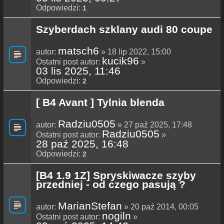
Odpowiedzi:
1
Szyberdach szklany audi 80 coupe
matsch6
autor:
» 18 lip 2022, 15:00
kucik96
Ostatni post autor:
»
03 lis 2025, 11:46
Odpowiedzi:
2
[ B4 Avant ] Tylnia blenda
Radziu0505
autor:
» 27 paź 2025, 17:48
Radziu0505
Ostatni post autor:
»
28 paź 2025, 16:48
Odpowiedzi:
2
[B4 1.9 1Z] Spryskiwacze szyby
przedniej - od czego pasują ?
MarianStefan
autor:
» 20 paź 2014, 00:05
nogiln
Ostatni post autor:
»