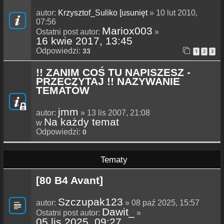
autor:
Krzysztof_Suliko [usunięt
» 10 lut 2010,
07:56
Mariox003
Ostatni post autor:
»
16 kwie 2017, 13:45
Odpowiedzi:
33
1
2
3
!! ZANIM COŚ TU NAPISZESZ -
PRZECZYTAJ !! NAZYWANIE
TEMATÓW
jmm
autor:
» 13 lis 2007, 21:08
Na każdy temat
w
Odpowiedzi:
0
Tematy
[80 B4 Avant]
Szczupak123
autor:
» 08 paź 2025, 15:57
Dawit_
Ostatni post autor:
»
05 lis 2025, 09:27