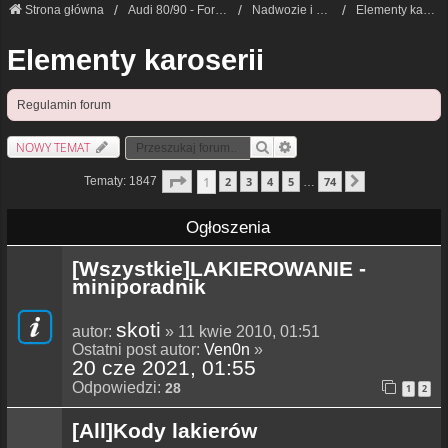
Strona główna
Audi 80/90 - Forum Techniczne
Nadwozie i wnętrze
Elementy karoserii
Elementy karoserii
Regulamin forum
NOWY TEMAT
Szukaj
Wyszukiwanie Zaawansowane
Strona
1
Z
74
1
Tematy: 1847
2
3
4
5
74
…
Następna
Ogłoszenia
[Wszystkie]LAKIEROWANIE -
miniporadnik
skoti
autor:
» 11 kwie 2010, 01:51
Ostatni post autor:
Ven0n
»
20 cze 2021, 01:55
Odpowiedzi:
28
1
2
[All]Kody lakierów