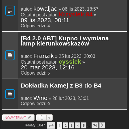
kowaljac
autor:
» 06 lis 2023, 18:57
Krzysiek 84
Ostatni post autor:
»
09 lis 2023, 00:11
Odpowiedzi:
4
[B4 2.0 ABT] Kupno i wymiana
lamp kierunkowskazów
Franzik
autor:
» 25 lut 2023, 20:03
cyssiek
Ostatni post autor:
»
20 mar 2023, 12:16
Odpowiedzi:
5
Dokładka Kamej z B3 do B4
Wino
autor:
» 28 lut 2023, 23:01
Odpowiedzi:
0
NOWY TEMAT
Strona
1
Z
74
1
Tematy: 1847
2
3
4
5
74
…
Następna