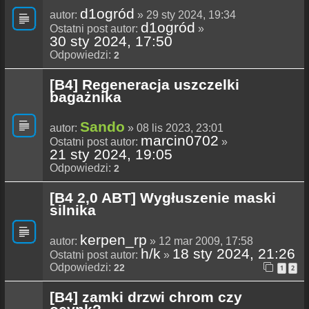
d1ogród
autor:
» 29 sty 2024, 19:34
d1ogród
Ostatni post autor:
»
30 sty 2024, 17:50
Odpowiedzi:
2
[B4] Regeneracja uszczelki
bagażnika
Sando
autor:
» 08 lis 2023, 23:01
marcin0702
Ostatni post autor:
»
21 sty 2024, 19:05
Odpowiedzi:
2
[B4 2,0 ABT] Wygłuszenie maski
silnika
kerpen_rp
autor:
» 12 mar 2009, 17:58
h/k
18 sty 2024, 21:26
Ostatni post autor:
»
Odpowiedzi:
22
1
2
[B4] zamki drzwi chrom czy